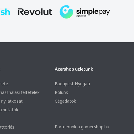
k
Acershop üzletünk
nete
Budapest Nyugati
lhasználási feltételek
Rólunk
 nyilatkozat
Cégadatok
útmutatók
Partnerünk a gamer.shop.hu
attörlés