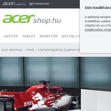
Ma
Süti beállítás
A webhely tartalmá
érdekében sütiket
oldalon és az is f
Adatkezelési nyila
LAPTOP
TABLET
MONITOR
ASZTALI PC
PROJEKTOR
Acer webshop
>
Hírek
>
A tartalomgyártás új generciója