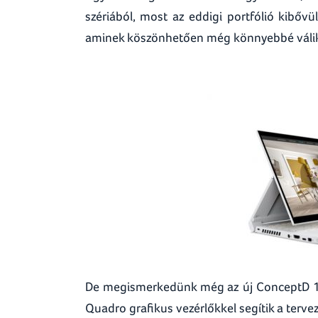
szériából, most az eddigi portfólió kibőv
aminek köszönhetően még könnyebbé váli
De megismerkedünk még az új ConceptD 100
Quadro grafikus vezérlőkkel segítik a terv