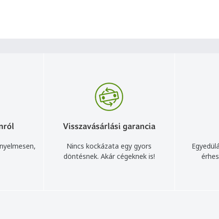
nról
Visszavásárlási garancia
ényelmesen,
Nincs kockázata egy gyors
Egyedülá
döntésnek. Akár cégeknek is!
érhes