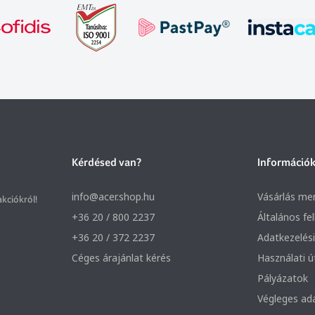
Kérdésed van?
Információ
info@acer.shop.hu
Vásárlás me
akciókról!
+36 20 / 800 2237
Általános fe
+36 20 / 372 2237
Adatkezelési
Céges árajánlat kérés
Használati 
Pályázatok
Végleges ad