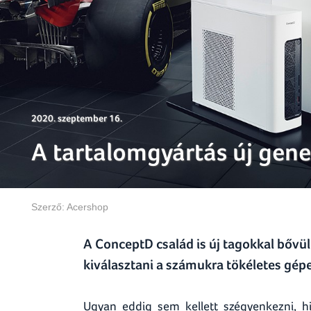
2020. szeptember 16.
A tartalomgyártás új gene
Szerző:
Acershop
A ConceptD család is új tagokkal bővült
kiválasztani a számukra tökéletes gépe
Ugyan eddig sem kellett szégyenkezni, h