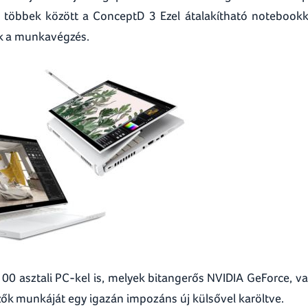
ül többek között a ConceptD 3 Ezel átalakítható notebookk
k a munkavégzés.
 asztali PC-kel is, melyek bitangerős NVIDIA GeForce, v
ezők munkáját egy igazán impozáns új külsővel karöltve.