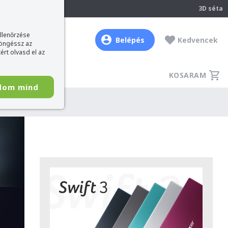
237
3D séta
ellenőrzése
Belépés
Kedvencek
böngéssz az
ért olvasd el az
KOSARAM
dom mind