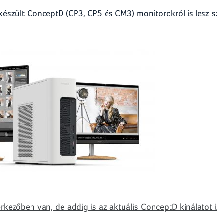
észült ConceptD (CP3, CP5 és CM3) monitorokról is lesz s
rkezőben van, de addig is az aktuális ConceptD kínálatot 