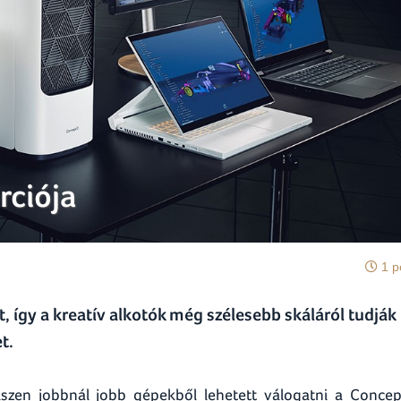
rciója
1 p
, így a kreatív alkotók még szélesebb skáláról tudják
t.
iszen jobbnál jobb gépekből lehetett válogatni a Conce