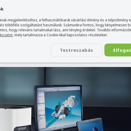
gyarország Acer márkaboltja
+36 20 / 800 2237
+36 20 / 372 2
ok
nak megjelenítéséhez, a felhasználóbarát vásárlási élmény és a teljesítmény 
 és többféle szolgáltatást használunk. Számunkra fontos, hogy kényelmesen 
ontos, hogy releváns tartalmakat láss, ami tényleg érdekel. További információk
tkozatot
, mely tartalmazza a Cookie-kkal kapcsolatos részleteket.
TÁSKA
ÉLETSTÍLUS
KIEGÉSZÍTŐ
KAPCSOLAT
Testreszabás
Elfoga