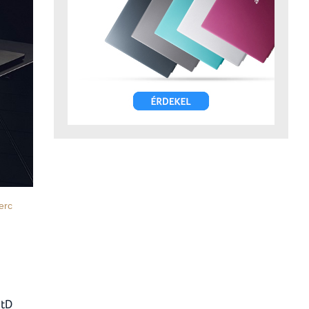
erc
ptD