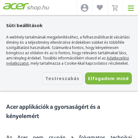
Süti beállítások
A webhely tartalmának megjelenítéséhez, a felhasználóbarát vásárlási
Acer webshop
>
Hírek
>
Acer applikációk a gyorsaságért és a kényelemért
élmény és a teljesítmény ellenőrzése érdekében sütiket és többféle
szolgáltatást használunk. Számunkra fontos, hogy kényelmesen
Acer applikációk a
böngéssz az oldalon és az is fontos, hogy releváns tartalmakat láss,
ami tényleg érdekel. További információkért olvasd el az
Adatkezelési
gyorsaságért és a kényelemért
nyilatkozatot
, mely tartalmazza a Cookie-kkal kapcsolatos részleteket.
2015. augusztus 01.
Testreszabás
Elfogadom mind
Acer applikációk a gyorsaságért és a
kényelemért
Az Acer nem csupán a folyamatos technikai