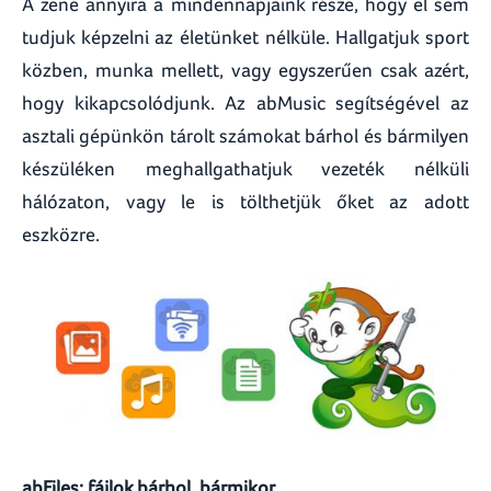
A zene annyira a mindennapjaink része, hogy el sem
tudjuk képzelni az életünket nélküle. Hallgatjuk sport
közben, munka mellett, vagy egyszerűen csak azért,
hogy kikapcsolódjunk. Az abMusic segítségével az
asztali gépünkön tárolt számokat bárhol és bármilyen
készüléken meghallgathatjuk vezeték nélküli
hálózaton, vagy le is tölthetjük őket az adott
eszközre.
abFiles: fájlok bárhol, bármikor