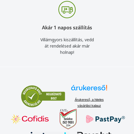
Akár 1 napos szállítás
Villámgyors kiszállítás, vedd
át rendelésed akár már
holnap!
Árukereső, a hiteles
vásárlási kalauz