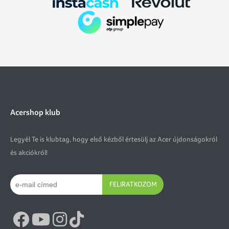
Acershop klub
Legyél Te is klubtag, hogy első kézből értesülj az Acer újdonságokról
és akciókról!
FELIRATKOZOM