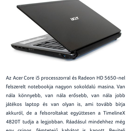
Az Acer Core i5 processzorral és Radeon HD 5650-nel
felszerelt notebookja nagyon sokoldalú masina. Van
nála könnyebb, van nála erősebb, van nála jobb
játékos laptop és van olyan is, ami tovább bírja
akkuról, de a felsoroltakat együttesen a TimelineX
4820T tudja a legjobban. Ráadásul mindehhez még
egy csinos, fémtetejű kabátot is kapott. Beviteli