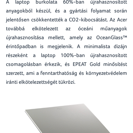
A laptop burkolata 60%-ban újrahasznosított
anyagokból készül, és a gyártási folyamat során
jelentősen csökkentették a CO2-kibocsátást. Az Acer
továbbá elkötelezett az óceáni műanyagok
újrahasznosítása mellett, amely az OceanGlass™
érintőpadban is megjelenik. A minimalista dizájn
részeként a laptop 100%-ban újrahasznosított
csomagolásban érkezik, és EPEAT Gold minősítést
szerzett, ami a fenntarthatóság és környezetvédelem
iránti elkötelezettségét tükrözi.