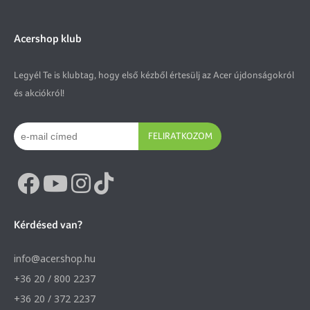
Acershop klub
Legyél Te is klubtag, hogy első kézből értesülj az Acer újdonságokról
és akciókról!
FELIRATKOZOM
Kérdésed van?
info@acer.shop.hu
+36 20 / 800 2237
+36 20 / 372 2237