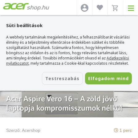
Süti beállítások
A webhely tartalmának megjelenítéséhez, a felhasználóbarát vásárlási
Acer webshop
>
Hírek
>
Acer Aspire Vero 16 – A zöld jövő laptopja
kompromisszumok nélkül
élmény és a teljesítmény ellenőrzése érdekében sütiket és többféle
szolgáltatást használunk. Számunkra fontos, hogy kényelmesen
böngéssz az oldalon és az is fontos, hogy releváns tartalmakat láss,
ami tényleg érdekel. További információkért olvasd el az
Adatkezelési
nyilatkozatot
, mely tartalmazza a Cookie-kkal kapcsolatos részleteket.
Testreszabás
Elfogadom mind
2024. szeptember 25.
Acer Aspire Vero 16 – A zöld jövő
laptopja kompromisszumok nélkül
Szerző:
Acershop
1 perc