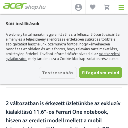
Süti beállítások
A webhely tartalmának megjelenítéséhez, a felhasználóbarát vásárlási
Acer webshop
>
Hírek
>
Ismét készleten a Ferrari One, már 3G-s változatban
is
élmény és a teljesítmény ellenőrzése érdekében sütiket és többféle
szolgáltatást használunk. Számunkra fontos, hogy kényelmesen
böngéssz az oldalon és az is fontos, hogy releváns tartalmakat láss,
Ismét készleten a Ferrari One,
ami tényleg érdekel. További információkért olvasd el az
Adatkezelési
nyilatkozatot
, mely tartalmazza a Cookie-kkal kapcsolatos részleteket.
már 3G-s változatban is
Testreszabás
Elfogadom mind
2010. február 22.
2 változatban is érkezett üzletünkbe az exkluzív
kialakítású 11,6"-os Ferrari One notebook,
hiszen az eredeti modell mellett a mobil