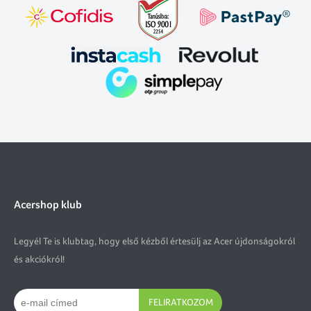
Acershop klub
Legyél Te is klubtag, hogy első kézből értesülj az Acer újdonságokról
és akciókról!
FELIRATKOZOM