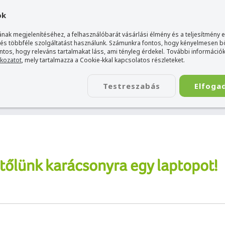
gyarország Acer márkaboltja
+36 20 / 800 2237
+36 20 / 372 2
ok
nak megjelenítéséhez, a felhasználóbarát vásárlási élmény és a teljesítmény 
 és többféle szolgáltatást használunk. Számunkra fontos, hogy kényelmesen 
ontos, hogy releváns tartalmakat láss, ami tényleg érdekel. További információk
tkozatot
, mely tartalmazza a Cookie-kkal kapcsolatos részleteket.
TÁSKA
ÉLETSTÍLUS
KIEGÉSZÍTŐ
KAPCSOLAT
Testreszabás
Elfoga
y laptopot!
tőlünk karácsonyra egy laptopot!