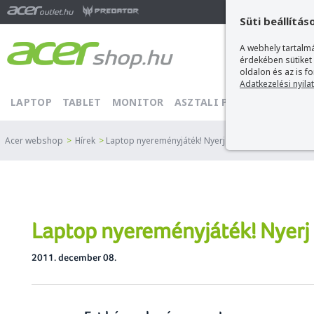
Ma
Süti beállítás
A webhely tartalmá
érdekében sütiket
oldalon és az is f
Adatkezelési nyila
LAPTOP
TABLET
MONITOR
ASZTALI PC
PROJEKTOR
Acer webshop
>
Hírek
>
Laptop nyereményjáték! Nyerj tőlünk karácsonyra eg
Laptop nyereményjáték! Nyerj 
2011. december 08.