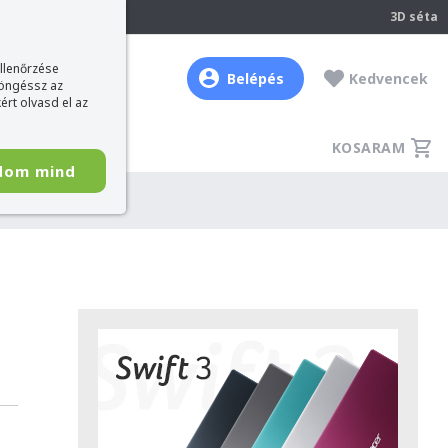
237
3D séta
ellenőrzése
Belépés
Kedvencek
böngéssz az
ért olvasd el az
KOSARAM
dom mind