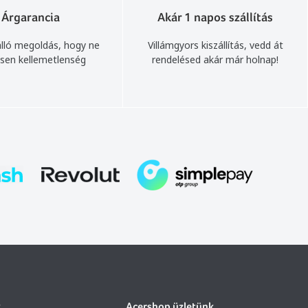
Árgarancia
Akár 1 napos szállítás
lló megoldás, hogy ne
Villámgyors kiszállítás, vedd át
sen kellemetlenség
rendelésed akár már holnap!
k
Acershop üzletünk