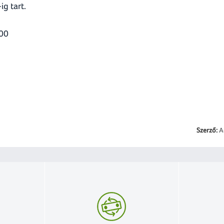
g tart.
:00
Szerző:
A