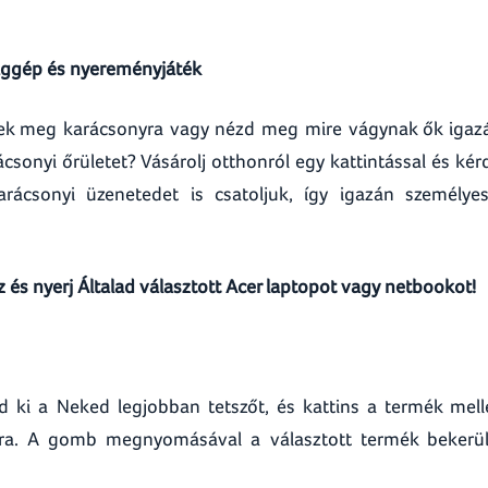
ággép és nyereményjáték
enek meg karácsonyra vagy nézd meg mire vágynak ők igaz
csonyi őrületet? Vásárolj otthonról egy kattintással és kér
karácsonyi üzenetedet is csatoljuk, így igazán személye
 és nyerj Általad választott Acer laptopot vagy netbookot!
 ki a Neked legjobban tetszőt, és kattins a termék mell
. A gomb megnyomásával a választott termék bekerü