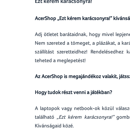
Ezt kérem karácsonyra!
AcerShop „Ezt kérem karácsonyra!” kíváns
Adj ötletet barátaidnak, hogy mivel lepj
Nem szereted a tömeget, a plázákat, a kará
szállítást szeretteidhez! Rendelésedhez 
teheted a meglepetést!
Az AcerShop is megajándékoz valakit, játssz
Hogy tudok részt venni a játékban?
A laptopok vagy netbook-ok közül válaszd
található
„Ezt kérem karácsonyra!”
gombra
Kívánságaid közé.