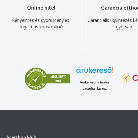
Online hitel
Garancia ottho
Kényelmes és gyors igénylés,
Garanciális ügyintézés k
rugalmas konstrukció
gyorsan
Árukereső, a hiteles
vásárlási kalauz
Acershop klub