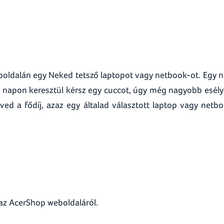
boldalán egy Neked tetsző laptopot vagy netbook-ot. Egy 
b napon keresztül kérsz egy cuccot, úgy még nagyobb esél
ved a fődíj, azaz egy általad választott laptop vagy netb
 az AcerShop weboldaláról.