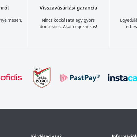
nról
Visszavásárlási garancia
ényelmesen,
Nincs kockázata egy gyors
Egyedülá
döntésnek. Akár cégeknek is!
érhes
Kérdésed van?
Információ