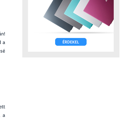
án!
d a
ssé
ett
l a