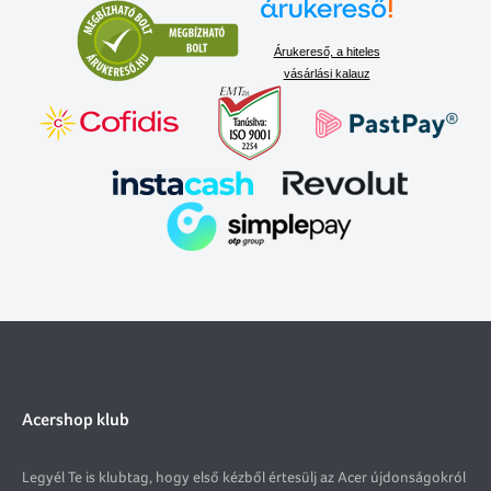
Árukereső, a hiteles
vásárlási kalauz
Acershop klub
Legyél Te is klubtag, hogy első kézből értesülj az Acer újdonságokról