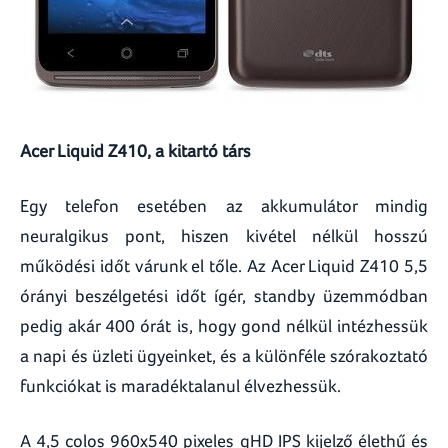
Acer Liquid Z410, a kitartó társ
Egy telefon esetében az akkumulátor mindig
neuralgikus pont, hiszen kivétel nélkül hosszú
működési időt várunk el tőle. Az Acer Liquid Z410 5,5
órányi beszélgetési időt ígér, standby üzemmódban
pedig akár 400 órát is, hogy gond nélkül intézhessük
a napi és üzleti ügyeinket, és a különféle szórakoztató
funkciókat is maradéktalanul élvezhessük.
A 4,5 colos 960x540 pixeles qHD IPS kijelző élethű és