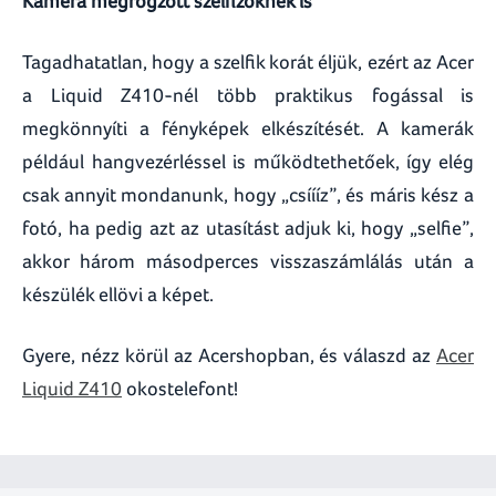
Kamera megrögzött szelfizőknek is
Tagadhatatlan, hogy a szelfik korát éljük, ezért az Acer
a Liquid Z410-nél több praktikus fogással is
megkönnyíti a fényképek elkészítését. A kamerák
például hangvezérléssel is működtethetőek, így elég
csak annyit mondanunk, hogy „csíííz”, és máris kész a
fotó, ha pedig azt az utasítást adjuk ki, hogy „selfie”,
akkor három másodperces visszaszámlálás után a
készülék ellövi a képet.
Gyere, nézz körül az Acershopban, és válaszd az
Acer
Liquid Z410
okostelefont!