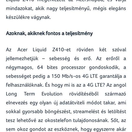
mindazokat, akik nagy teljesítményű, mégis elegáns
készülékre vágynak.
Azoknak, akiknek fontos a teljesítmény
Az Acer Liquid Z410-et röviden két szóval
jellemezhetjük – sebesség és erő. Az erőről a
négymagos, 64 bites processzor gondoskodik, a
sebességet pedig a 150 Mb/s-os 4G LTE garantálja a
felhasználóknak. És hogy mi is az a 4G LTE? Az angol
Long Term Evolution rövidítéséből származó
elnevezés egy olyan új adatátviteli módot takar, ami
sokkal gyorsabb böngészést, streamelést és letöltést
tesz lehetővé az okostelefon tulajdonosának. Sőt, az
sem okoz gondot az eszköznek, hogy egyszerre akár