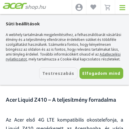
Süti beállítások
A webhely tartalmának megjelenítéséhez, a felhasználóbarát vásárlási
Acer webshop
>
Hírek
>
Acer Liquid Z410 – A teljesítmény forradalma
élmény és a teljesítmény ellenőrzése érdekében sütiket és többféle
szolgáltatást használunk. Számunkra fontos, hogy kényelmesen
Acer Liquid Z410 – A
böngéssz az oldalon és az is fontos, hogy releváns tartalmakat láss,
ami tényleg érdekel. További információkért olvasd el az
Adatkezelési
teljesítmény forradalma
nyilatkozatot
, mely tartalmazza a Cookie-kkal kapcsolatos részleteket.
2015. július 20.
Testreszabás
Elfogadom mind
Acer Liquid Z410 – A teljesítmény forradalma
Az Acer első 4G LTE kompatibilis okostelefonja, a
Liquid Z410 megérkezett az Acershopba, és várja