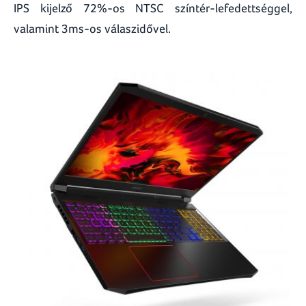
IPS kijelző 72%-os NTSC színtér-lefedettséggel,
valamint 3ms-os válaszidővel.