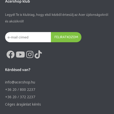
Acershop klub
Legyél Te is klubtag, hogy első kézből értesülj az Acer újdonságokról
és akciókról!
FELIRATKOZOM
Kérdésed van?
info@acer.shop.hu
+36 20 / 800 2237
+36 20 / 372 2237
Céges árajánlat kérés