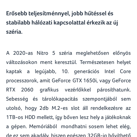
Erősebb teljesítménnyel, jobb hűtéssel és
stabilabb hálózati kapcsolattal érkezik az új
széria.
A 2020-as Nitro 5 széria meglehetősen előnyös
változásokon ment keresztül. Természetesen helyet
kaptak a legújabb, 10. generációs Intel Core
processzorok, amit GeForce GTX 1650i, vagy GeForce
RTX 2060 grafikus vezérlőkkel párosíthatunk.
Sebesség és tárolókapacitás szempontjából sem
utolsó, hogy 2db M.2-es slot áll rendelkezésre az
1TB-os HDD mellett, így bőven lesz hely a játékoknak
a gépen. Memóriából mondhatni sosem lehet elég,
de ez sem akadály, hiszen egészen 32GB-ig bővíthető