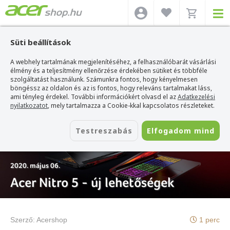
Süti beállítások
A webhely tartalmának megjelenítéséhez, a felhasználóbarát vásárlási
Acer webshop
>
Hírek
>
Acer Nitro 5 - új lehetőségek
élmény és a teljesítmény ellenőrzése érdekében sütiket és többféle
szolgáltatást használunk. Számunkra fontos, hogy kényelmesen
böngéssz az oldalon és az is fontos, hogy releváns tartalmakat láss,
ami tényleg érdekel. További információkért olvasd el az
Adatkezelési
nyilatkozatot
, mely tartalmazza a Cookie-kkal kapcsolatos részleteket.
Testreszabás
Elfogadom mind
2020. május 06.
Acer Nitro 5 - új lehetőségek
Szerző:
Acershop
1 perc