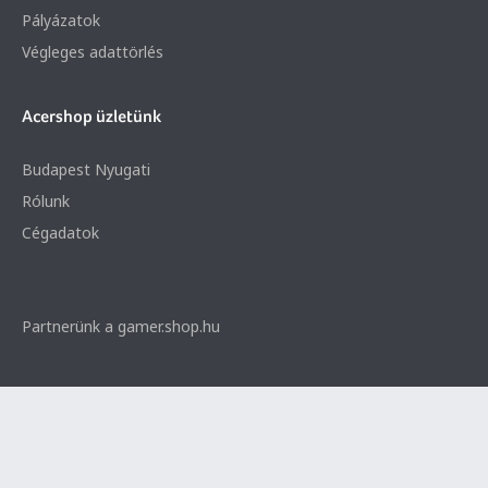
Pályázatok
Végleges adattörlés
Acershop üzletünk
Budapest Nyugati
Rólunk
Cégadatok
Partnerünk a gamer.shop.hu
© 2026 Minden jog fenntartva. Notebook Bp. Kft.