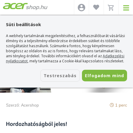
Süti beállítások
A webhely tartalmának megjelenítéséhez, a felhasználóbarát vásárlási
Acer webshop
>
Hírek
>
Acer Swift Go
élmény és a teljesítmény ellenőrzése érdekében sütiket és többféle
szolgáltatást használunk. Számunkra fontos, hogy kényelmesen
böngéssz az oldalon és az is fontos, hogy releváns tartalmakat láss,
ami tényleg érdekel. További információkért olvasd el az
Adatkezelési
nyilatkozatot
, mely tartalmazza a Cookie-kkal kapcsolatos részleteket.
2023. január 20.
Testreszabás
Elfogadom mind
Acer Swift Go
Szerző:
Acershop
1 perc
Hordozhatóságból jeles!