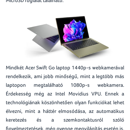
MicroSD foglalat található.
Mindkét Acer Swift Go laptop 1440p-s webkamerával
rendelkezik, ami jobb minőségű, mint a legtöbb más
laptopon megtalálható 1080p-s webkamera.
Érdekesség még az Intel Movidius VPU. Ennek a
technológiának köszönhetően olyan funkciókat lehet
élvezni, mint a háttér elmosódása, az automatikus
keretezés és a szemkontaktusról szóló
figyelmeztetések, még gyenge megvilágítás esetén is.