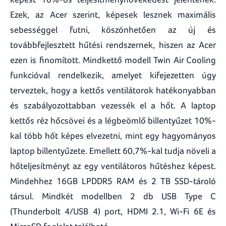
Ezek, az Acer szerint, képesek lesznek maximális
sebességgel futni, köszönhetően az új és
továbbfejlesztett hűtési rendszernek, hiszen az Acer
ezen is finomított. Mindkettő modell Twin Air Cooling
funkcióval rendelkezik, amelyet kifejezetten úgy
terveztek, hogy a kettős ventilátorok hatékonyabban
és szabályozottabban vezessék el a hőt. A laptop
kettős réz hőcsövei és a légbeömlő billentyűzet 10%-
kal több hőt képes elvezetni, mint egy hagyományos
laptop billentyűzete. Emellett 60,7%-kal tudja növeli a
hőteljesítményt az egy ventilátoros hűtéshez képest.
Mindehhez 16GB LPDDR5 RAM és 2 TB SSD-tároló
társul. Mindkét modellben 2 db USB Type C
(Thunderbolt 4/USB 4) port, HDMI 2.1, Wi-Fi 6E és