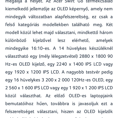
megállja a helyét. Az Acer Swift Go termékcsalád
kiemelkedő jellemzője az OLED képernyő, amely nem
mindegyik változatban alapfelszereltség, ez csak a
felső kategóriás modellekben található meg. Két
modell közül lehet majd választani, mindkettő három
különböző kijelzővel lesz elérhető, amelyek
mindegyike 16:10-es. A 14 hüvelykes készüléknél
választható egy (mély lélegzetvétel) 2880 x 1800 90
Hz-es OLED kijelző, egy 2240 x 1400 IPS LCD vagy
egy 1920 x 1200 IPS LCD. A nagyobb testvér pedig
egy 16 hüvelykes 3 200 x 2 000 120Hz-es OLED, egy
2 560 x 1 600 IPS LCD vagy egy 1 920 x 1 200 IPS LCD
közül választhat. Az előző OLED-es laptopjaink
bemutatóihoz hűen, továbbra is javasoljuk ezt a
felszereltséget választani, hiszen az OLED kijelzők