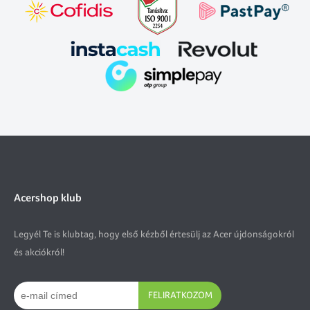
Acershop klub
Legyél Te is klubtag, hogy első kézből értesülj az Acer újdonságokról
és akciókról!
FELIRATKOZOM