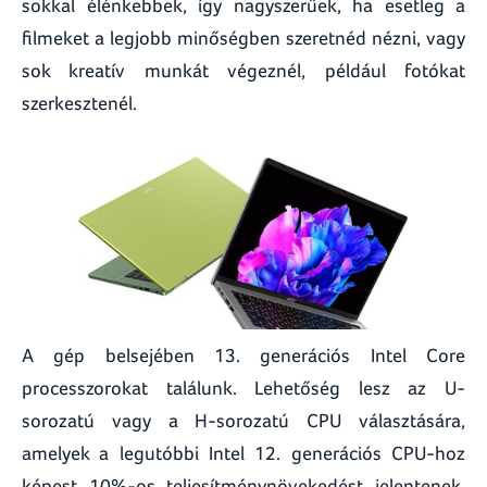
sokkal élénkebbek, így nagyszerűek, ha esetleg a
filmeket a legjobb minőségben szeretnéd nézni, vagy
sok kreatív munkát végeznél, például fotókat
szerkesztenél.
A gép belsejében 13. generációs Intel Core
processzorokat találunk. Lehetőség lesz az U-
sorozatú vagy a H-sorozatú CPU választására,
amelyek a legutóbbi Intel 12. generációs CPU-hoz
képest 10%-os teljesítménynövekedést jelentenek.