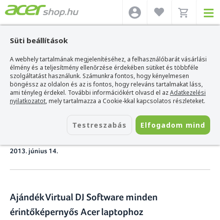
Süti beállítások
A webhely tartalmának megjelenítéséhez, a felhasználóbarát vásárlási
Acer webshop
>
Hírek
>
Ajándék Virtual DJ Software minden érintőképernyős
Acer laptophoz
élmény és a teljesítmény ellenőrzése érdekében sütiket és többféle
szolgáltatást használunk. Számunkra fontos, hogy kényelmesen
böngéssz az oldalon és az is fontos, hogy releváns tartalmakat láss,
Ajándék Virtual DJ Software
ami tényleg érdekel. További információkért olvasd el az
Adatkezelési
nyilatkozatot
, mely tartalmazza a Cookie-kkal kapcsolatos részleteket.
minden érintőképernyős Acer
Testreszabás
Elfogadom mind
laptophoz
2013. június 14.
Ajándék Virtual DJ Software minden
érintőképernyős Acer laptophoz