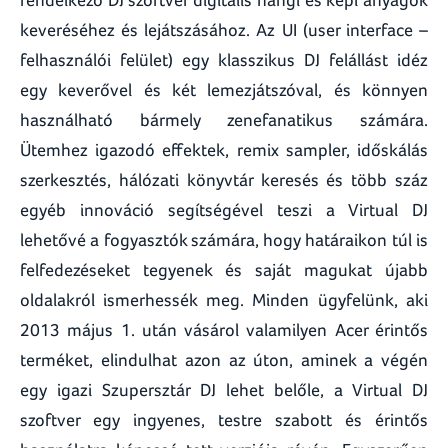
keveréséhez és lejátszásához. Az UI (user interface –
felhasználói felület) egy klasszikus DJ felállást idéz
egy keverővel és két lemezjátszóval, és könnyen
használható bármely zenefanatikus számára.
Ütemhez igazodó effektek, remix sampler, időskálás
szerkesztés, hálózati könyvtár keresés és több száz
egyéb innováció segítségével teszi a Virtual DJ
lehetővé a fogyasztók számára, hogy határaikon túl is
felfedezéseket tegyenek és saját magukat újabb
oldalakról ismerhessék meg. Minden ügyfelünk, aki
2013 május 1. után vásárol valamilyen Acer érintős
terméket, elindulhat azon az úton, aminek a végén
egy igazi Szupersztár DJ lehet belőle, a Virtual DJ
szoftver egy ingyenes, testre szabott és érintős