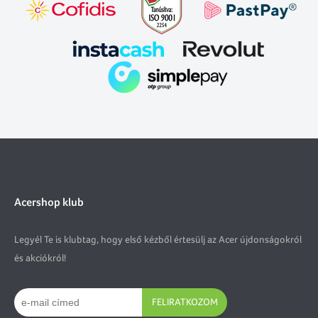
Acershop klub
Legyél Te is klubtag, hogy első kézből értesülj az Acer újdonságokról
és akciókról!
FELIRATKOZOM