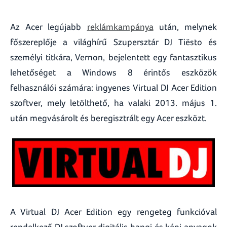
Az Acer legújabb
reklámkampánya
után, melynek
főszereplője a világhírű Szupersztár DJ Tiësto és
személyi titkára, Vernon, bejelentett egy fantasztikus
lehetőséget a Windows 8 érintős eszközök
felhasználói számára: ingyenes Virtual DJ Acer Edition
szoftver, mely letölthető, ha valaki 2013. május 1.
után megvásárolt és beregisztrált egy Acer eszközt.
A Virtual DJ Acer Edition egy rengeteg funkcióval
rendelkező DJ szoftver digitális hangi és képi anyagok