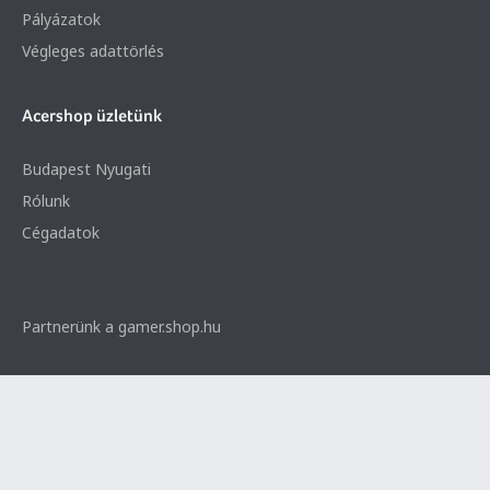
Pályázatok
Végleges adattörlés
Acershop üzletünk
Budapest Nyugati
Rólunk
Cégadatok
Partnerünk a gamer.shop.hu
© 2026 Minden jog fenntartva. Notebook Bp. Kft.