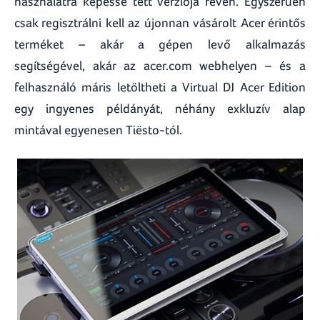
használatra képessé tett verziója révén. Egyszerűen
csak regisztrálni kell az újonnan vásárolt Acer érintős
terméket – akár a gépen levő alkalmazás
segítségével, akár az acer.com webhelyen – és a
felhasználó máris letöltheti a Virtual DJ Acer Edition
egy ingyenes példányát, néhány exkluzív alap
mintával egyenesen Tiësto-tól.