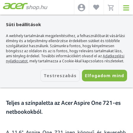
Süti beállítások
A webhely tartalmának megjelenítéséhez, a felhasználóbarát vásárlási
Acer webshop
>
Hírek
>
Aspire One 721 netbook - Színkavalkád
élmény és a teljesítmény ellenőrzése érdekében sütiket és többféle
szolgáltatást használunk. Számunkra fontos, hogy kényelmesen
Aspire One 721 netbook -
böngéssz az oldalon és az is fontos, hogy releváns tartalmakat láss,
ami tényleg érdekel. További információkért olvasd el az
Adatkezelési
Színkavalkád
nyilatkozatot
, mely tartalmazza a Cookie-kkal kapcsolatos részleteket.
2010. szeptember 15.
Testreszabás
Elfogadom mind
Teljes a színpaletta az Acer Aspire One 721-es
netbookokból.
A 11,6" Aspire One 721 igen könnyű és kevesebb,