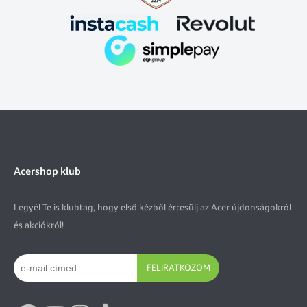
Acershop klub
Legyél Te is klubtag, hogy első kézből értesülj az Acer újdonságokról
és akciókról!
FELIRATKOZOM