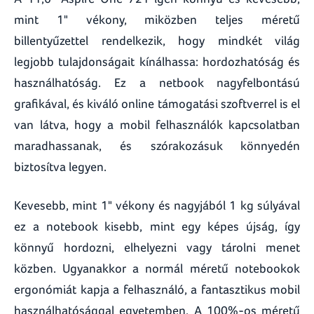
mint 1" vékony, miközben teljes méretű
billentyűzettel rendelkezik, hogy mindkét világ
legjobb tulajdonságait kínálhassa: hordozhatóság és
használhatóság. Ez a netbook nagyfelbontású
grafikával, és kiváló online támogatási szoftverrel is el
van látva, hogy a mobil felhasználók kapcsolatban
maradhassanak, és szórakozásuk könnyedén
biztosítva legyen.
Kevesebb, mint 1" vékony és nagyjából 1 kg súlyával
ez a notebook kisebb, mint egy képes újság, így
könnyű hordozni, elhelyezni vagy tárolni menet
közben. Ugyanakkor a normál méretű notebookok
ergonómiát kapja a felhasználó, a fantasztikus mobil
használhatósággal egyetemben. A 100%-os méretű