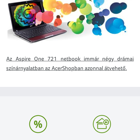
Az Aspire One 721 netbook immár négy drámai
színárnyalatban az AcerShopban azonnal átvehető.