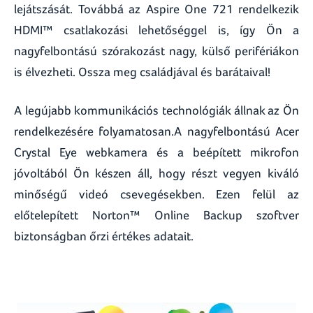
lejátszását. Továbbá az Aspire One 721 rendelkezik
HDMI™ csatlakozási lehetőséggel is, így Ön a
nagyfelbontású szórakozást nagy, külső perifériákon
is élvezheti. Ossza meg családjával és barátaival!
A legújabb kommunikációs technológiák állnak az Ön
rendelkezésére folyamatosan.A nagyfelbontású Acer
Crystal Eye webkamera és a beépített mikrofon
jóvoltából Ön készen áll, hogy részt vegyen kiváló
minőségű videó csevegésekben. Ezen felül az
előtelepített Norton™ Online Backup szoftver
biztonságban őrzi értékes adatait.