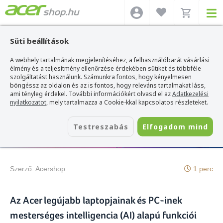
Süti beállítások
A webhely tartalmának megjelenítéséhez, a felhasználóbarát vásárlási
Acer webshop
>
Hírek
>
Az Acer AI-re Specializált Technológiái: Innováció a
Mindennapokban
élmény és a teljesítmény ellenőrzése érdekében sütiket és többféle
szolgáltatást használunk. Számunkra fontos, hogy kényelmesen
böngéssz az oldalon és az is fontos, hogy releváns tartalmakat láss,
2024. augusztus 21.
ami tényleg érdekel. További információkért olvasd el az
Adatkezelési
Az Acer AI-re Specializált
nyilatkozatot
, mely tartalmazza a Cookie-kkal kapcsolatos részleteket.
Technológiái: Innováció a
Testreszabás
Elfogadom mind
Mindennapokban
Szerző:
Acershop
1 perc
Az Acer legújabb laptopjainak és PC-inek
mesterséges intelligencia (AI) alapú funkciói