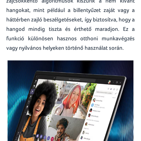
zajcsökkentő algoritmusok kiszűrik a nem kívánt
hangokat, mint például a billentyűzet zaját vagy a
háttérben zajló beszélgetéseket, így biztosítva, hogy a
hangod mindig tiszta és érthető maradjon. Ez a
funkció különösen hasznos otthoni munkavégzés
vagy nyilvános helyeken történő használat során.