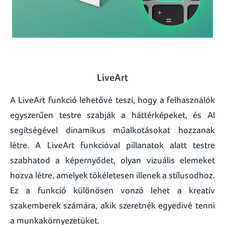
LiveArt
A LiveArt funkció lehetővé teszi, hogy a felhasználók
egyszerűen testre szabják a háttérképeket, és AI
segítségével dinamikus műalkotásokat hozzanak
létre. A LiveArt funkcióval pillanatok alatt testre
szabhatod a képernyődet, olyan vizuális elemeket
hozva létre, amelyek tökéletesen illenek a stílusodhoz.
Ez a funkció különösen vonzó lehet a kreatív
szakemberek számára, akik szeretnék egyedivé tenni
a munkakörnyezetüket.