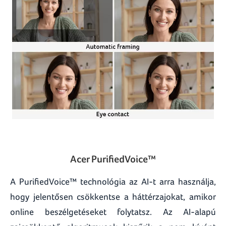
Acer PurifiedVoice™
A PurifiedVoice™ technológia az AI-t arra használja,
hogy jelentősen csökkentse a háttérzajokat, amikor
online beszélgetéseket folytatsz. Az AI-alapú