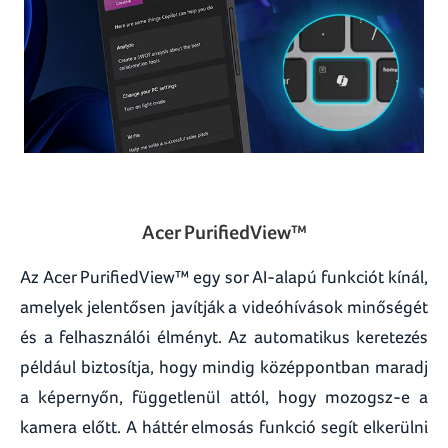
Acer PurifiedView™
Az Acer PurifiedView™ egy sor AI-alapú funkciót kínál,
amelyek jelentősen javítják a videóhívások minőségét
és a felhasználói élményt. Az automatikus keretezés
például biztosítja, hogy mindig középpontban maradj
a képernyőn, függetlenül attól, hogy mozogsz-e a
kamera előtt. A háttér elmosás funkció segít elkerülni