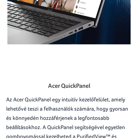
Acer QuickPanel
Az Acer QuickPanel egy intuitív kezelőfelület, amely
lehetővé teszi a felhasználók számára, hogy gyorsan
és könnyedén hozzáférjenek a legfontosabb
beállításokhoz. A QuickPanel segítségével egyetlen
gombnyomással kezelheted a PurifiedView™ és