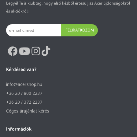
Legyél Te is klubtag, hogy első kézből értesülj az Acer újdonságokról
és akciókról!
FELIRATKOZOM
Kérdésed van?
info@acer.shop.hu
+36 20 / 800 2237
+36 20 / 372 2237
Céges árajánlat kérés
Információk