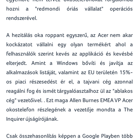
hozni a "redmondi óriás vállalat" operációs
rendszerével.
A hezitálás oka roppant egyszerű, az Acer nem akar
kockázatot vállalni egy olyan termékért ahol a
felhasználók szerint kevés az applikáció és kevésbé
elterjedt. Amint a Windows bővíti és javítja az
alkalmazások listáját, valamint az EU területén 15%-
os piaci részesedést ér el, a tajvani cég azonnal
reagálni fog és ismét tárgyalóasztalhoz ül az "ablakos
cég" vezetőivel. . Ezt maga Allen Burnes EMEA VP Acer
okostelefon részlegének a vezetője mondta a The
Inquirer újságírójának.
Csak összehasonlítás képpen a Google Playben több