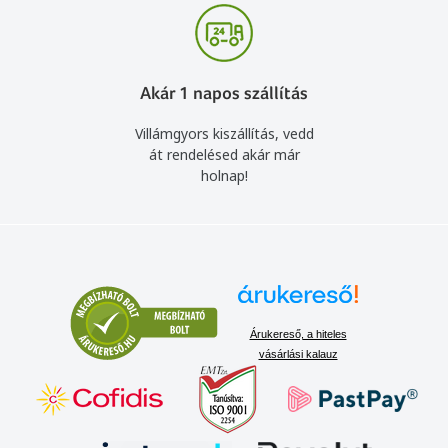
Akár 1 napos szállítás
Villámgyors kiszállítás, vedd
át rendelésed akár már
holnap!
Árukereső, a hiteles
vásárlási kalauz