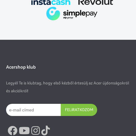
Acershop klub
Legyél Te is klubtag, hogy első kézből értesülj az Acer újdonságokról
és akciókról!
FELIRATKOZOM