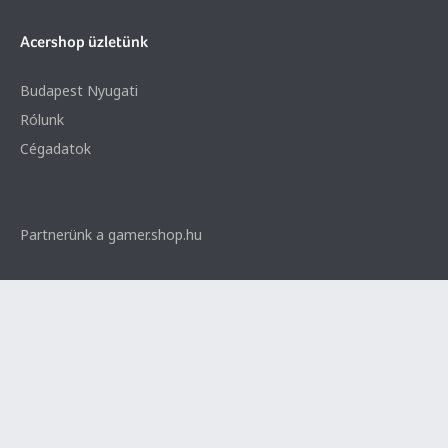
Acershop üzletünk
Budapest Nyugati
Rólunk
Cégadatok
Partnerünk a gamer.shop.hu
© 2026 Minden jog fenntartva. Notebook Bp. Kft.