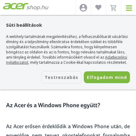
Süti beállítások
A webhely tartalmának megjelenítéséhez, a felhasználóbarát vásárlási
Acer webshop
>
Hírek
>
Az Acer és a Windows Phone együtt?
élmény és a teljesítmény ellenőrzése érdekében sütiket és többféle
szolgáltatást használunk. Számunkra fontos, hogy kényelmesen
Az Acer és a Windows Phone
böngéssz az oldalon és az is fontos, hogy releváns tartalmakat láss,
ami tényleg érdekel. További információkért olvasd el az
Adatkezelési
együtt?
nyilatkozatot
, mely tartalmazza a Cookie-kkal kapcsolatos részleteket.
2014. március 04.
Testreszabás
Elfogadom mind
Az Acer és a Windows Phone együtt?
Az Acer erősen érdeklődik a Windows Phone után, de
egyenlőre nem tervez okostelefonokat forgalomba