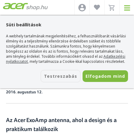
Süti beállítások
A webhely tartalmának megjelenítéséhez, a felhasználóbarát vásárlási
Acer webshop
>
Hírek
>
Az Acer ExoAmp antenna, ahol a design és a
praktikum találkozik
élmény és a teljesítmény ellenőrzése érdekében sütiket és többféle
szolgáltatást használunk. Számunkra fontos, hogy kényelmesen
böngéssz az oldalon és az is fontos, hogy releváns tartalmakat láss,
Az Acer ExoAmp antenna, ahol
ami tényleg érdekel. További információkért olvasd el az
Adatkezelési
nyilatkozatot
, mely tartalmazza a Cookie-kkal kapcsolatos részleteket.
a design és a praktikum
Testreszabás
Elfogadom mind
találkozik
2016. augusztus 12.
Az Acer ExoAmp antenna, ahol a design és a
praktikum találkozik