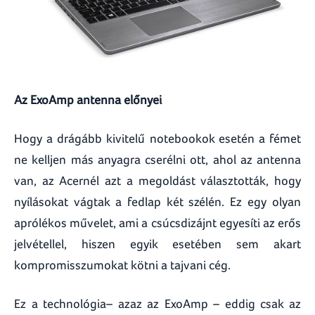
Az ExoAmp antenna előnyei
Hogy a drágább kivitelű notebookok esetén a fémet
ne kelljen más anyagra cserélni ott, ahol az antenna
van, az Acernél azt a megoldást választották, hogy
nyílásokat vágtak a fedlap két szélén. Ez egy olyan
aprólékos művelet, ami a csúcsdizájnt egyesíti az erős
jelvétellel, hiszen egyik esetében sem akart
kompromisszumokat kötni a tajvani cég.
Ez a technológia– azaz az ExoAmp – eddig csak az