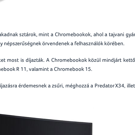
 akadnak sztárok, mint a Chromebookok, ahol a tajvani gyá
nagy népszerűségnek örvendenek a felhasználók körében.
et most is díjazták. A Chromebookok közül mindjárt kettő
omebook R 11, valamint a Chromebook 15.
 díjazásra érdemesnek a zsűri, méghozzá a Predator X34, ille