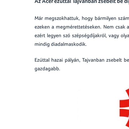
Az Acer ezúttal Tajvanban zsebelt be dí
Már megszokhattuk, hogy bármilyen számít
ezeken a megmérettetéseken. Nem csak a d
ezért legyen szó szépségdíjakról, vagy olya
mindig diadalmaskodik.
Ezúttal hazai pályán, Tajvanban zsebelt b
gazdagabb.