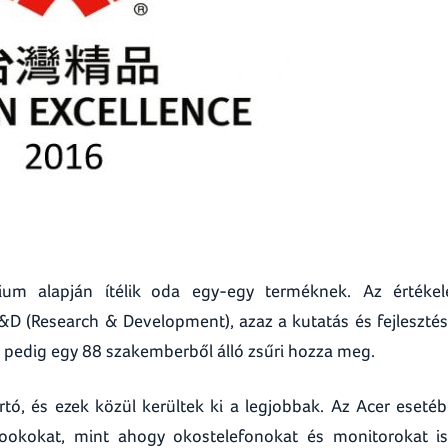
rium alapján ítélik oda egy-egy terméknek. Az értékel
&D (Research & Development), azaz a kutatás és fejlesztés
t pedig egy 88 szakemberből álló zsűri hozza meg.
tó, és ezek közül kerültek ki a legjobbak. Az Acer eseté
okokat, mint ahogy okostelefonokat és monitorokat i