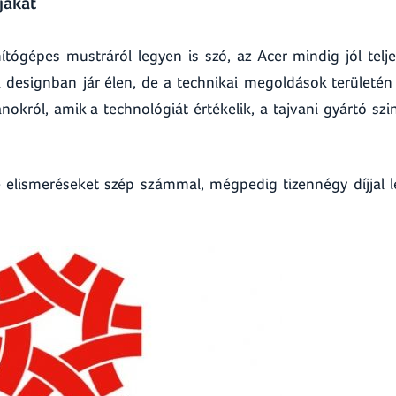
jakat
ógépes mustráról legyen is szó, az Acer mindig jól telje
esignban jár élen, de a technikai megoldások területén 
nokról, amik a technológiát értékelik, a tajvani gyártó szi
e elismeréseket szép számmal, mégpedig tizennégy díjjal l