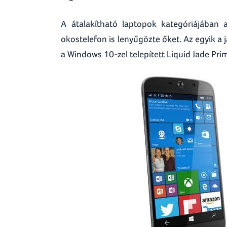
A átalakítható laptopok kategóriájában 
okostelefon is lenyűgözte őket. Az egyik a
a Windows 10-zel telepített Liquid Jade Pri