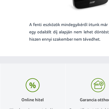
A fenti eszközök mindegyikéről írtunk már 
egy odaítélt díj alapján nem lehet dönté
hiszen ennyi szakember nem tévedhet.
Online hitel
Garancia ottho