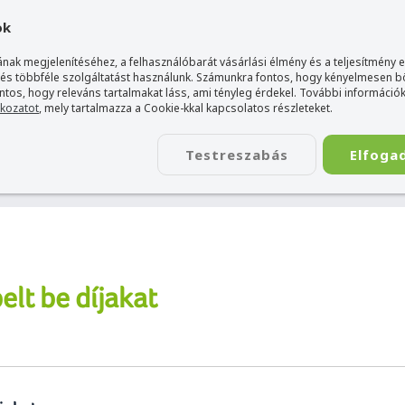
gyarország Acer márkaboltja
+36 20 / 800 2237
+36 20 / 372 2
ok
nak megjelenítéséhez, a felhasználóbarát vásárlási élmény és a teljesítmény 
 és többféle szolgáltatást használunk. Számunkra fontos, hogy kényelmesen 
ontos, hogy releváns tartalmakat láss, ami tényleg érdekel. További információk
tkozatot
, mely tartalmazza a Cookie-kkal kapcsolatos részleteket.
TÁSKA
ÉLETSTÍLUS
KIEGÉSZÍTŐ
KAPCSOLAT
Testreszabás
Elfoga
elt be díjakat