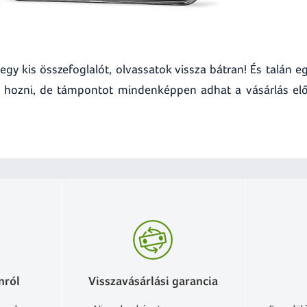
egy kis összefoglalót, olvassatok vissza bátran! És talán e
st hozni, de támpontot mindenképpen adhat a vásárlás elő
nról
Visszavásárlási garancia