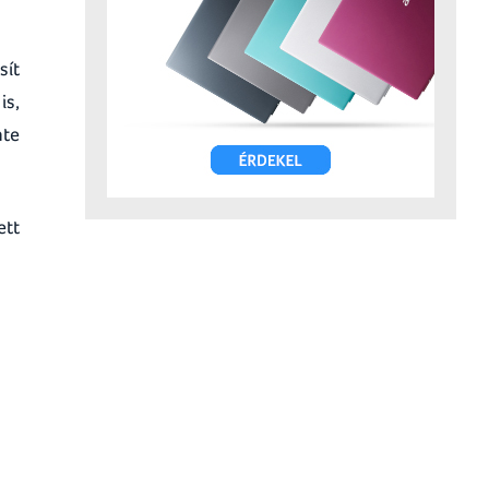
sít
is,
nte
ett