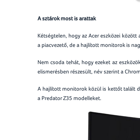
A sztárok most is arattak
Kétségtelen, hogy az Acer eszközei között
a piacvezető, de a hajlított monitorok is 
Nem csoda tehát, hogy ezeket az eszközök
elismerésben részesült, név szerint a Chr
A hajlított monitorok közül is kettőt talált
a Predator Z35 modelleket.