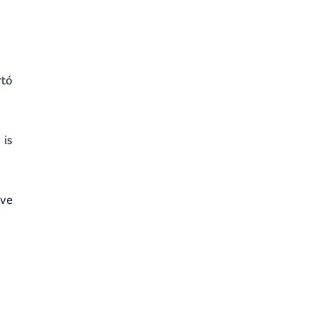
rtó
 is
tve