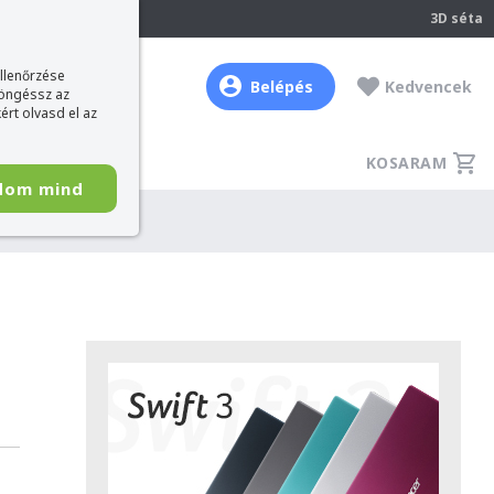
237
3D séta
ellenőrzése
Belépés
Kedvencek
böngéssz az
ért olvasd el az
KOSARAM
dom mind