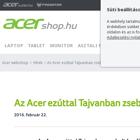
Ma
Süti beállítás
A webhely tartalmá
érdekében sütiket
oldalon és az is f
Adatkezelési nyila
LAPTOP
TABLET
MONITOR
ASZTALI PC
PROJEKTOR
Acer webshop
>
Hírek
>
Az Acer ezúttal Tajvanban zsebelt be díjakat
Az Acer ezúttal Tajvanban zseb
2016. február 22.