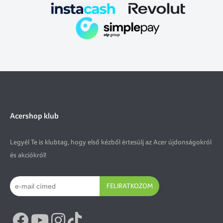
Acershop klub
Legyél Te is klubtag, hogy első kézből értesülj az Acer újdonságokról
és akciókról!
FELIRATKOZOM