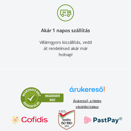
Akár 1 napos szállítás
Villámgyors kiszállítás, vedd
át rendelésed akár már
holnap!
Árukereső, a hiteles
vásárlási kalauz