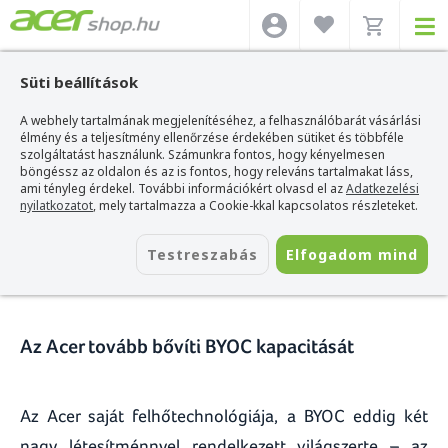
Süti beállítások
A webhely tartalmának megjelenítéséhez, a felhasználóbarát vásárlási
Acer webshop
>
Hírek
>
Az Acer tovább bővíti BYOC kapacitását
élmény és a teljesítmény ellenőrzése érdekében sütiket és többféle
szolgáltatást használunk. Számunkra fontos, hogy kényelmesen
Az Acer tovább bővíti BYOC
böngéssz az oldalon és az is fontos, hogy releváns tartalmakat láss,
ami tényleg érdekel. További információkért olvasd el az
Adatkezelési
kapacitását
nyilatkozatot
, mely tartalmazza a Cookie-kkal kapcsolatos részleteket.
2015. december 01.
Testreszabás
Elfogadom mind
Az Acer tovább bővíti BYOC kapacitását
Az Acer saját felhőtechnológiája, a BYOC eddig két
nagy létesítménnyel rendelkezett világszerte – az