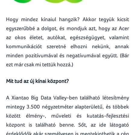
Hogy mindez kínaiul hangzik? Akkor tegyük kicsit
egyszerűbbé a dolgot, és mondjuk azt, hogy az Acer
az okos életet, autókat, egészségügyet, valamint
kommunikációt szeretné elhozni nekünk, annak
minden pozitívumával és negatívumával együtt. (Bár
ezt már csak mi tettük hozzá.)
Mit tud az új kínai központ?
A Xiantao Big Data Valley-ben található létesítmény
mintegy 3.500 négyzetméter alapterületű, és többek
között élmény-, műveleti és kutatás-fejlesztési
központ is található benne. Sőt, az ide látogató
érdeklődők akár személyesen is megtekinthetik a cég