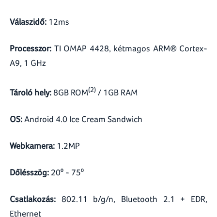
Válaszidő:
12ms
Processzor:
TI OMAP 4428, kétmagos ARM® Cortex-
A9, 1 GHz
(2)
Tároló hely:
8GB ROM
/ 1GB RAM
OS:
Android 4.0 Ice Cream Sandwich
Webkamera:
1.2MP
Dőlésszög:
20 - 75
Csatlakozás:
802.11 b/g/n, Bluetooth 2.1 + EDR,
Ethernet