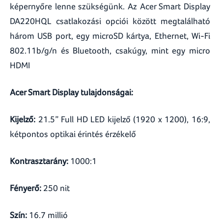
képernyőre lenne szükségünk. Az Acer Smart Display
DA220HQL csatlakozási opciói között megtalálható
három USB port, egy microSD kártya, Ethernet, Wi-Fi
802.11b/g/n és Bluetooth, csakúgy, mint egy micro
HDMI
Acer Smart Display tulajdonságai:
Kijelző:
21.5” Full HD LED kijelző (1920 x 1200), 16:9,
kétpontos optikai érintés érzékelő
Kontrasztarány:
1000:1
Fényerő:
250 nit
Szín:
16.7 millió