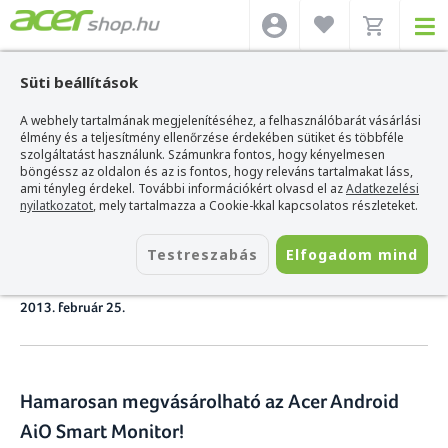
Süti beállítások
A webhely tartalmának megjelenítéséhez, a felhasználóbarát vásárlási
Acer webshop
>
Hírek
>
Az AcerShop bemutatja az Acer Android AiO Smart
Monitort
élmény és a teljesítmény ellenőrzése érdekében sütiket és többféle
szolgáltatást használunk. Számunkra fontos, hogy kényelmesen
böngéssz az oldalon és az is fontos, hogy releváns tartalmakat láss,
Az AcerShop bemutatja az
ami tényleg érdekel. További információkért olvasd el az
Adatkezelési
nyilatkozatot
, mely tartalmazza a Cookie-kkal kapcsolatos részleteket.
Acer Android AiO Smart
Testreszabás
Elfogadom mind
Monitort
2013. február 25.
Hamarosan megvásárolható az Acer Android
AiO Smart Monitor!