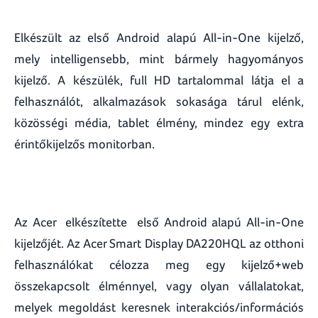
Elkészült az első Android alapú All-in-One kijelző,
mely intelligensebb, mint bármely hagyományos
kijelző. A készülék, full HD tartalommal látja el a
felhasználót, alkalmazások sokasága tárul elénk,
közösségi média, tablet élmény, mindez egy extra
érintőkijelzős monitorban.
Az
Acer elkészítette első Android alapú All-in-One
kijelzőjét. Az Acer Smart Display DA220HQL az otthoni
felhasználókat célozza meg egy kijelző+web
összekapcsolt élménnyel, vagy olyan vállalatokat,
melyek megoldást keresnek interakciós/információs