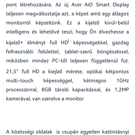
pont létrehozására. Az új Acer AiO Smart Display
teljesen megváltoztatja azt, a képet amit egy átlagos
monitorról képzeltünk. Ez a kijelző kívül-belül
intelligens és lehetővé teszi, hogy Ön élvezhesse a
(
kijelző+ élményt full HD
képességekkel, gazdag
felhasználói felülettel, tablet-szerű böngészéssel,
miközben mindez PC-től teljesen függetlenül fut.
21,5” full HD
a kiejlző mérete, optikai kétpontos
multi-touch képességgel, kétmagos 1GHz
processzorral, 8GB tároló kapacitással, és 1,2MP
kamerával, van szerelve a monitor
A közösségi oldalak is csupán egyetlen kattintásnyi