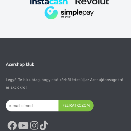
Acershop klub
Legyél Te is klubtag, hogy első kézből értesülj az Acer újdonságokról
és akciókról!
FELIRATKOZOM