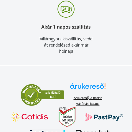
Akár 1 napos szállítás
Villámgyors kiszállítás, vedd
át rendelésed akár már
holnap!
Árukereső, a hiteles
vásárlási kalauz