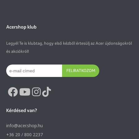
Acershop klub
Legyél Te is klubtag, hogy első kézből értesülj az Acer újdonságokról
és akciókról!
FELIRATKOZOM
Kérdésed van?
info@acer.shop.hu
+36 20 / 800 2237