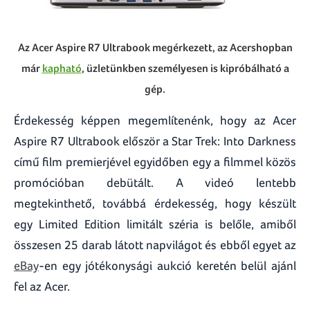
Az Acer Aspire R7 Ultrabook megérkezett, az Acershopban
már
kapható
, üzletünkben személyesen is kipróbálható a
gép.
Érdekesség képpen megemlítenénk, hogy az Acer
Aspire R7 Ultrabook először a Star Trek: Into Darkness
című film premierjével egyidőben egy a filmmel közös
promócióban debütált. A videó lentebb
megtekinthető, továbbá érdekesség, hogy készült
egy Limited Edition limitált széria is belőle, amiből
összesen 25 darab látott napvilágot és ebből egyet az
eBay
-en egy jótékonysági aukció keretén belül ajánl
fel az Acer.