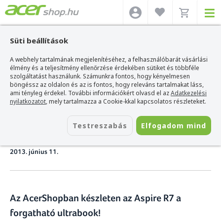
Süti beállítások
A webhely tartalmának megjelenítéséhez, a felhasználóbarát vásárlási
Acer webshop
>
Hírek
>
Az AcerShopban készleten az Aspire R7 a forgatható
Ultrabook!
élmény és a teljesítmény ellenőrzése érdekében sütiket és többféle
szolgáltatást használunk. Számunkra fontos, hogy kényelmesen
böngéssz az oldalon és az is fontos, hogy releváns tartalmakat láss,
Az AcerShopban készleten az
ami tényleg érdekel. További információkért olvasd el az
Adatkezelési
nyilatkozatot
, mely tartalmazza a Cookie-kkal kapcsolatos részleteket.
Aspire R7 a forgatható
Testreszabás
Elfogadom mind
Ultrabook!
2013. június 11.
Az AcerShopban készleten az Aspire R7 a
forgatható ultrabook!