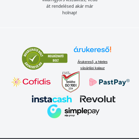
át rendelésed akár már
holnap!
Árukereső, a hiteles
vásárlási kalauz