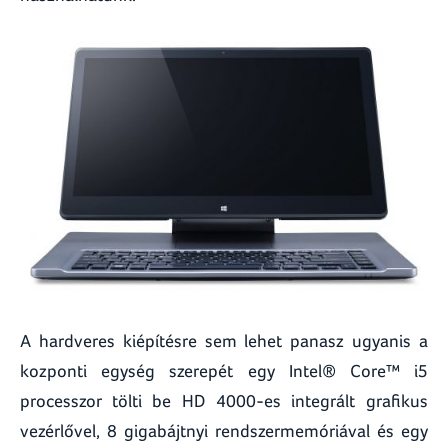
A hardveres kiépítésre sem lehet panasz ugyanis a
kozponti egység szerepét egy Intel® Core™ i5
processzor tölti be HD 4000-es integrált grafikus
vezérlővel, 8 gigabájtnyi rendszermemóriával és egy