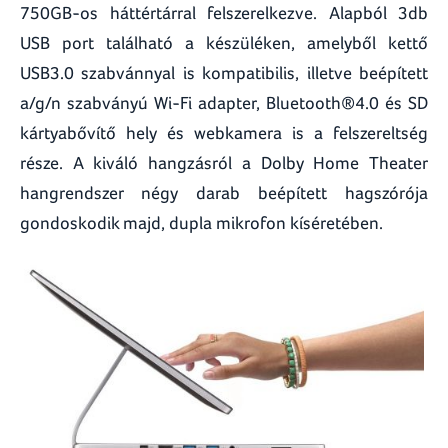
750GB-os háttértárral felszerelkezve. Alapból 3db
USB port található a készüléken, amelyből kettő
USB3.0 szabvánnyal is kompatibilis, illetve beépített
a/g/n szabványú Wi-Fi adapter, Bluetooth®4.0 és SD
kártyabővítő hely és webkamera is a felszereltség
része. A kiváló hangzásról a Dolby Home Theater
hangrendszer négy darab beépített hagszórója
gondoskodik majd, dupla mikrofon kíséretében.