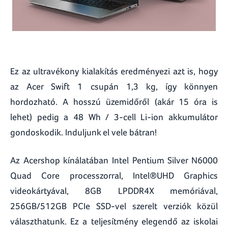
Ez az ultravékony kialakítás eredményezi azt is, hogy
az Acer Swift 1 csupán 1,3 kg, így könnyen
hordozható. A hosszú üzemidőről (akár 15 óra is
lehet) pedig a 48 Wh / 3-cell Li-ion akkumulátor
gondoskodik. Induljunk el vele bátran!
Az Acershop kínálatában Intel Pentium Silver N6000
Quad Core processzorral, Intel®UHD Graphics
videokártyával, 8GB LPDDR4X memóriával,
256GB/512GB PCIe SSD-vel szerelt verziók közül
választhatunk. Ez a teljesítmény elegendő az iskolai