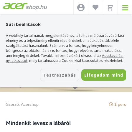
Süti beállítások
A webhely tartalmának megjelenítéséhez, a felhasználóbarát vásárlási
Acer webshop
>
Hírek
>
Az új Swift 1 sorozat
élmény és a teljesítmény ellenőrzése érdekében sütiket és többféle
szolgáltatást használunk. Számunkra fontos, hogy kényelmesen
böngéssz az oldalon és az is fontos, hogy releváns tartalmakat láss,
ami tényleg érdekel. További információkért olvasd el az
Adatkezelési
nyilatkozatot
, mely tartalmazza a Cookie-kkal kapcsolatos részleteket.
2022. február 16.
Testreszabás
Elfogadom mind
Az új Swift 1 sorozat
Szerző:
Acershop
1 perc
Mindenkit levesz a lábáról