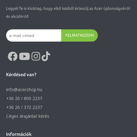
Legyél Te is klubtag, hogy első kézből értesülj az Acer újdonságokról
és akciókról!
FELIRATKOZOM
Kérdésed van?
info@acer.shop.hu
+36 20 / 800 2237
+36 20 / 372 2237
Céges árajánlat kérés
Információk