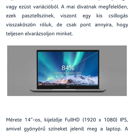
vagy ezüst variációból. A mai divatnak megfelelően,
ezek pasztellszínek, viszont egy kis csillogás
visszaköszön róluk, de csak pont annyira, hogy
teljesen elvarázsoljon minket.
Mérete 14”-os, kijelzője FullHD (1920 x 1080) IPS,
amivel gyönyörű színeket jelenít meg a laptop. A