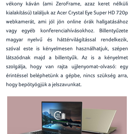
vékony káván (ami ZeroFrame, azaz keret nélküli
kialakítású) találjuk az Acer Crystal Eye Super HD 720p
webkamerát, ami jól jön online órák hallgatásához
vagy egyéb konferenciahívásokhoz. Billentyűzete
magyar nyelvű és háttérvilágítással rendelkezik,
szóval este is kényelmesen használhatjuk, szépen
látszódnak majd a billentyűk. Az is a kényelmet
szolgálja, hogy van rajta ujjlenyomat-olvasó: egy
érintéssel beléphetünk a gépbe, nincs szükség arra,
hogy bepötyögjük a jelszavunkat.