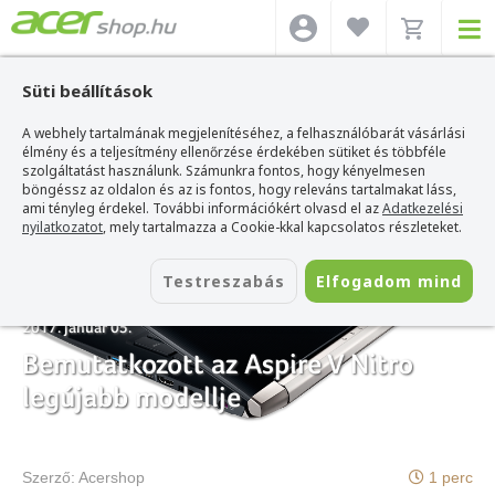
Süti beállítások
A webhely tartalmának megjelenítéséhez, a felhasználóbarát vásárlási
Acer webshop
>
Hírek
>
Bemutatkozott az Aspire V Nitro legújabb modellje
élmény és a teljesítmény ellenőrzése érdekében sütiket és többféle
szolgáltatást használunk. Számunkra fontos, hogy kényelmesen
böngéssz az oldalon és az is fontos, hogy releváns tartalmakat láss,
ami tényleg érdekel. További információkért olvasd el az
Adatkezelési
nyilatkozatot
, mely tartalmazza a Cookie-kkal kapcsolatos részleteket.
Testreszabás
Elfogadom mind
2017. január 05.
Bemutatkozott az Aspire V Nitro
legújabb modellje
Szerző:
Acershop
1 perc