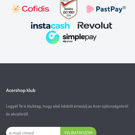
Acershop klub
Legyél Te is klubtag, hogy első kézből értesülj az Acer újdonságokról
és akciókról!
FELIRATKOZOM