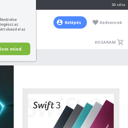
237
3D séta
ellenőrzése
Belépés
Kedvencek
böngéssz az
ért olvasd el az
KOSARAM
dom mind