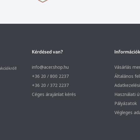
Kérdésed van?
Információ
info@acer.shop.hu
Vásárlás me
akciókról!
+36 20 / 800 2237
Általános fe
+36 20 / 372 2237
Adatkezelési
Céges árajánlat kérés
Használati 
Pályázatok
Végleges ad