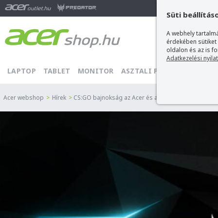
Ma
Süti beállítás
A webhely tartalmá
érdekében sütiket
oldalon és az is f
Adatkezelési nyila
LAPTOP
TABLET
MONITOR
ASZTALI PC
PROJEKTOR
Acer webshop
>
Hírek
>
CS:GO bajnokság az Acer és az ESL szervezésében