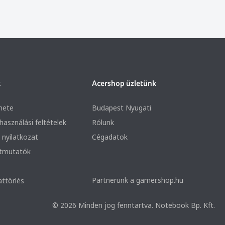
k
Acershop üzletünk
nete
Budapest Nyugati
lhasználási feltételek
Rólunk
 nyilatkozat
Cégadatok
útmutatók
Partnerünk a gamer.shop.hu
attörlés
© 2026 Minden jog fenntartva. Notebook Bp. Kft.