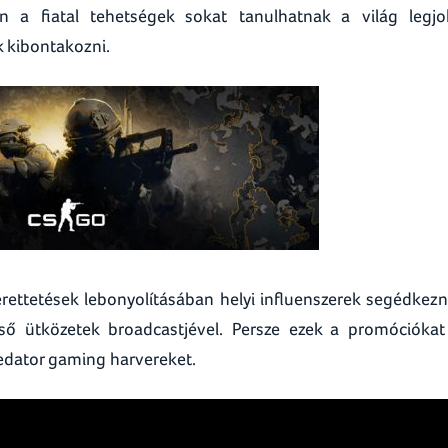
n a fiatal tehetségek sokat tanulhatnak a világ legj
k kibontakozni.
ettetések lebonyolításában helyi influenszerek segédkez
ső ütközetek broadcastjével. Persze ezek a promóciókat
redator gaming harvereket.