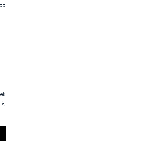
obb
nek
 is