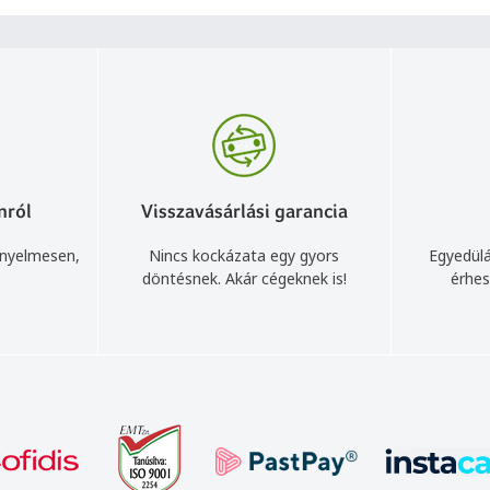
nról
Visszavásárlási garancia
ényelmesen,
Nincs kockázata egy gyors
Egyedülá
döntésnek. Akár cégeknek is!
érhes