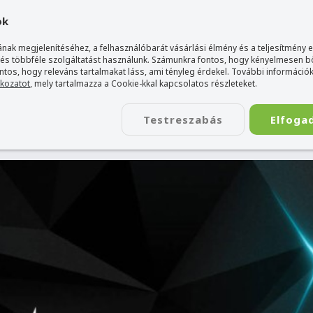
gyarország Acer márkaboltja
+36 20 / 800 2237
+36 20 / 372 2
ok
nak megjelenítéséhez, a felhasználóbarát vásárlási élmény és a teljesítmény 
 és többféle szolgáltatást használunk. Számunkra fontos, hogy kényelmesen 
ontos, hogy releváns tartalmakat láss, ami tényleg érdekel. További információk
tkozatot
, mely tartalmazza a Cookie-kkal kapcsolatos részleteket.
TÁSKA
ÉLETSTÍLUS
KIEGÉSZÍTŐ
KAPCSOLAT
Testreszabás
Elfoga