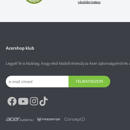
vásárlási kalauz
Acershop klub
Legyél Te is klubtag, hogy első kézből értesülj az Acer újdonságokról és 
FELIRATKOZOM