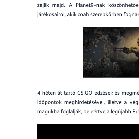
zajlik majd. A Planet9-nak köszönhetőe
játékosaitól, akik coah szerepkörben fogna
4 héten át tartó CS:GO edzések és megmér
időpontok meghirdetésével, illetve a vég
magukba foglalják, beleértve a legújabb P