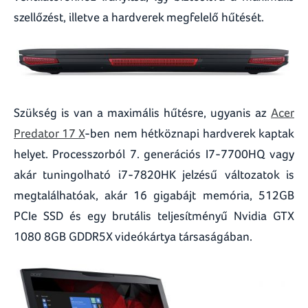
szellőzést, illetve a hardverek megfelelő hűtését.
Szükség is van a maximális hűtésre, ugyanis az
Acer
Predator 17 X
-ben nem hétköznapi hardverek kaptak
helyet. Processzorból 7. generációs I7-7700HQ vagy
akár tuningolható i7-7820HK jelzésű változatok is
megtalálhatóak, akár 16 gigabájt memória, 512GB
PCIe SSD és egy brutális teljesítményű Nvidia GTX
1080 8GB GDDR5X videókártya társaságában.