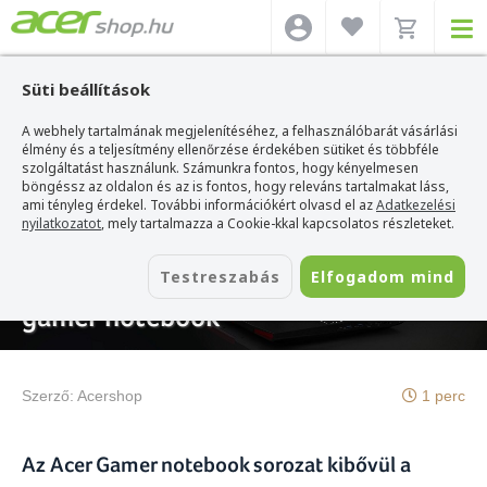
Süti beállítások
A webhely tartalmának megjelenítéséhez, a felhasználóbarát vásárlási
Acer webshop
>
Hírek
>
Érkezik az Acer Predator GX-792 gamer notebook
élmény és a teljesítmény ellenőrzése érdekében sütiket és többféle
szolgáltatást használunk. Számunkra fontos, hogy kényelmesen
böngéssz az oldalon és az is fontos, hogy releváns tartalmakat láss,
ami tényleg érdekel. További információkért olvasd el az
Adatkezelési
nyilatkozatot
, mely tartalmazza a Cookie-kkal kapcsolatos részleteket.
2017. május 11.
Testreszabás
Elfogadom mind
Érkezik az Acer Predator GX-792
gamer notebook
Szerző:
Acershop
1 perc
Az Acer Gamer notebook sorozat kibővül a