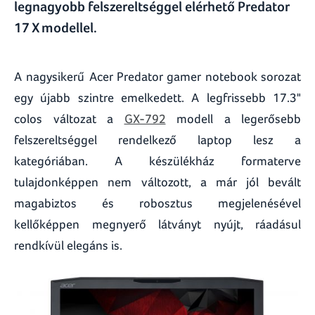
legnagyobb felszereltséggel elérhető Predator
17 X modellel.
A nagysikerű Acer Predator gamer notebook sorozat
egy újabb szintre emelkedett. A legfrissebb 17.3"
colos változat a
GX-792
modell a legerősebb
felszereltséggel rendelkező laptop lesz a
kategóriában. A készülékház formaterve
tulajdonképpen nem változott, a már jól bevált
magabiztos és robosztus megjelenésével
kellőképpen megnyerő látványt nyújt, ráadásul
rendkívül elegáns is.