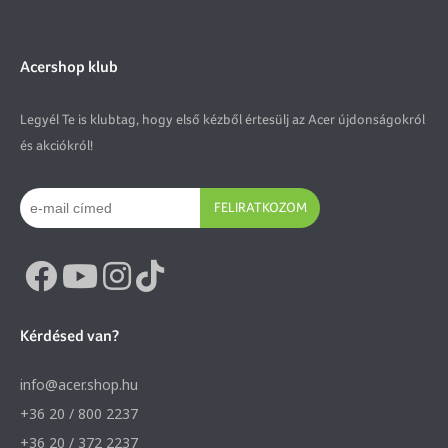
Acershop klub
Legyél Te is klubtag, hogy első kézből értesülj az Acer újdonságokról
és akciókról!
FELIRATKOZOM
Kérdésed van?
info@acer.shop.hu
+36 20 / 800 2237
+36 20 / 372 2237