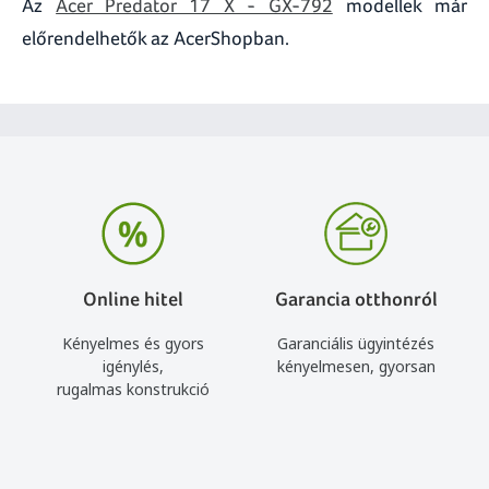
Az
Acer Predator 17 X - GX-792
modellek már
előrendelhetők az AcerShopban.
Online hitel
Garancia otthonról
Kényelmes és gyors
Garanciális ügyintézés
igénylés,
kényelmesen, gyorsan
rugalmas konstrukció