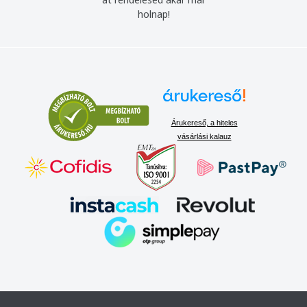
holnap!
Árukereső, a hiteles
vásárlási kalauz