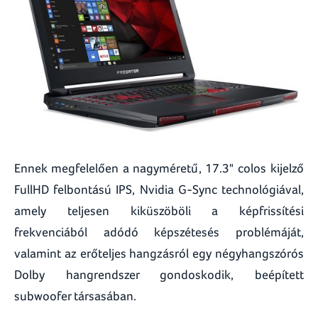
Ennek megfelelően a nagyméretű, 17.3" colos kijelző
FullHD felbontású IPS, Nvidia G-Sync technológiával,
amely teljesen kiküszöböli a képfrissítési
frekvenciából adódó képszétesés problémáját,
valamint az erőteljes hangzásról egy négyhangszórós
Dolby hangrendszer gondoskodik, beépített
subwoofer társasában.