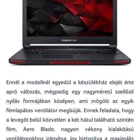
Ennél a modellnél egyedül a készülékház elejét érte
apró változás, mégpedig egy nagyméretű szellőző
nyílás formájában középen, ami mögött az egyik
fémlapátos ventilátor megbújik. Ennek feladata, hogy
a levegőt belül közvetlen a két hátul található szintén
fém, Aero Blade, nagyon vékony kialakítású
ventilátorokhoz irányítsa, így biztosítva a maximális