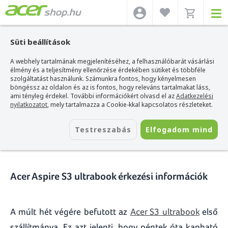
Süti beállítások
A webhely tartalmának megjelenítéséhez, a felhasználóbarát vásárlási
Acer webshop
>
Hírek
>
Acer Aspire S3 ultrabook érkezési információk
élmény és a teljesítmény ellenőrzése érdekében sütiket és többféle
szolgáltatást használunk. Számunkra fontos, hogy kényelmesen
Acer Aspire S3 ultrabook
böngéssz az oldalon és az is fontos, hogy releváns tartalmakat láss,
ami tényleg érdekel. További információkért olvasd el az
Adatkezelési
érkezési információk
nyilatkozatot
, mely tartalmazza a Cookie-kkal kapcsolatos részleteket.
2011. november 04.
Testreszabás
Elfogadom mind
Acer Aspire S3 ultrabook érkezési információk
A múlt hét végére befutott az
Acer S3 ultrabook
első
szállítmánya. Ez azt jelenti, hogy péntek óta kapható