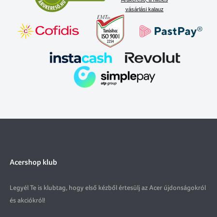
vásárlási kalauz
Acershop klub
Legyél Te is klubtag, hogy első kézből értesülj az Acer újdonságokról
és akciókról!