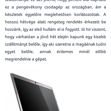
ez a pengevékony csodagép az országban, ám a
készletek egyelőre meglehetősen korlátozottak. A
hosszú hétvége alatt rengeteg rendelés érkezett be
hozzánk, így az első hullám el is fogyott. Jó hír viszont,
hogy várhatóan a jövő hét elején kapunk egy kisebb
szállítmányt belőle, így aki szeretne a magáénak tudni
egyet belőle, annak érdemes minél előbb
megrendelnie a gépet.