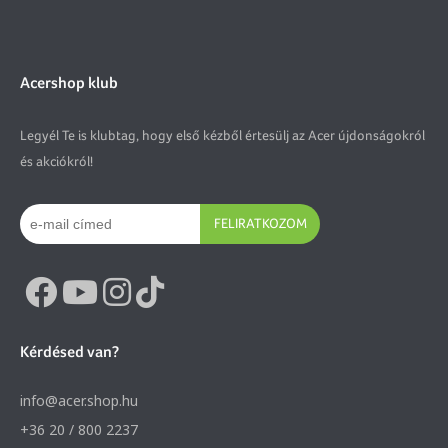
Acershop klub
Legyél Te is klubtag, hogy első kézből értesülj az Acer újdonságokról
és akciókról!
FELIRATKOZOM
Kérdésed van?
info@acer.shop.hu
+36 20 / 800 2237