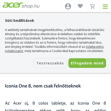
Süti beállítások
A webhely tartalmának megjelenítéséhez, a felhasználóbarát vásárlási
Acer webshop
>
Hírek
>
Iconia One 8, nem csak felnőtteknek
élmény és a teljesítmény ellenőrzése érdekében sütiket és többféle
szolgáltatást használunk. Számunkra fontos, hogy kényelmesen
Iconia One 8, nem csak
böngéssz az oldalon és az is fontos, hogy releváns tartalmakat láss,
ami tényleg érdekel. További információkért olvasd el az
Adatkezelési
felnőtteknek
nyilatkozatot
, mely tartalmazza a Cookie-kkal kapcsolatos részleteket.
2016. január 19.
Testreszabás
Elfogadom mind
Iconia One 8, nem csak felnőtteknek
Az Acer új, 8 colos tabletje, az Iconia One 8
különlegessége abban rejlik, hogy az eddigi