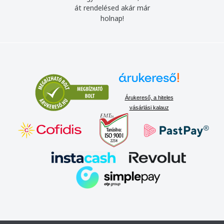
át rendelésed akár már
holnap!
Árukereső, a hiteles
vásárlási kalauz