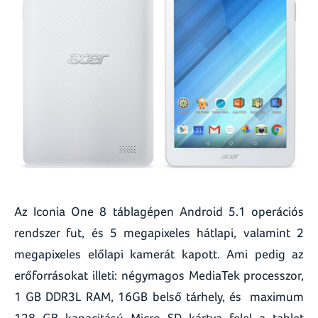
Az Iconia One 8 táblagépen Android 5.1 operációs
rendszer fut, és 5 megapixeles hátlapi, valamint 2
megapixeles előlapi kamerát kapott. Ami pedig az
erőforrásokat illeti: négymagos MediaTek processzor,
1 GB DDR3L RAM, 16GB belső tárhely, és maximum
128 GB kapacitású Micro SD kártya felel a tablet