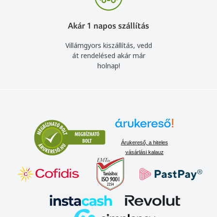
Akár 1 napos szállítás
Villámgyors kiszállítás, vedd
át rendelésed akár már
holnap!
Árukereső, a hiteles
vásárlási kalauz