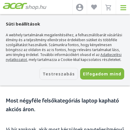
Süti beállítások
A webhely tartalmának megjelenítéséhez, a felhasználóbarát vásárlási
Acer webshop
>
Hírek
>
Intel Core i7 processzoros Acer notebook akció
élmény és a teljesítmény ellenőrzése érdekében sütiket és többféle
szolgáltatást használunk. Számunkra fontos, hogy kényelmesen
Intel Core i7 processzoros Acer
böngéssz az oldalon és az is fontos, hogy releváns tartalmakat láss,
ami tényleg érdekel. További információkért olvasd el az
Adatkezelési
notebook akció
nyilatkozatot
, mely tartalmazza a Cookie-kkal kapcsolatos részleteket.
2013. február 28.
Testreszabás
Elfogadom mind
Most négyféle felsőkategóriás laptop kapható
akciós áron.
Jó hír azoknak, akik most készülnek nagyteljesítményű