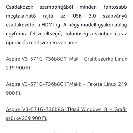
Csatlakozók szempontjából minden fontosabb
megtalálható rajta az USB 3.0 szabványú
csatlakozótól a HDMI-ig. A négy modell gyakorlatilag
egyfomra felszereltségű, különbség a színben és az
operációs rendszerben van, íme:
Aspire V3-571G-736b8G1TMaii - Grafit szürke Linux
219 900 Ft
Aspire V3-571G-736b8G1TMakk - Fekete Linux 219
900 Ft
Aspire V3-571G-736b8G1TMaii Windows 8 - Grafit
szürke 239 900 Ft