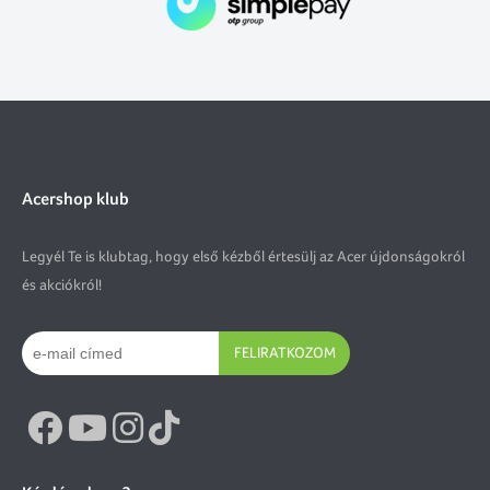
Acershop klub
Legyél Te is klubtag, hogy első kézből értesülj az Acer újdonságokról
és akciókról!
FELIRATKOZOM