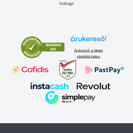
holnap!
Árukereső, a hiteles
vásárlási kalauz