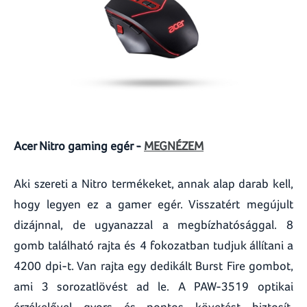
Acer Nitro gaming egér -
MEGNÉZEM
Aki szereti a Nitro termékeket, annak alap darab kell,
hogy legyen ez a gamer egér. Visszatért megújult
dizájnnal, de ugyanazzal a megbízhatósággal. 8
gomb található rajta és 4 fokozatban tudjuk állítani a
4200 dpi-t. Van rajta egy dedikált Burst Fire gombot,
ami 3 sorozatlövést ad le. A PAW-3519 optikai
érzékelővel gyors és pontos követést biztosít,