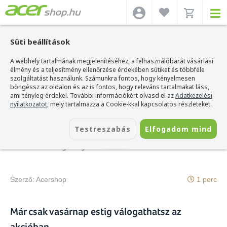
Süti beállítások
A webhely tartalmának megjelenítéséhez, a felhasználóbarát vásárlási
Acer webshop
>
Hírek
>
Karácsonyi ajánlatok
élmény és a teljesítmény ellenőrzése érdekében sütiket és többféle
szolgáltatást használunk. Számunkra fontos, hogy kényelmesen
böngéssz az oldalon és az is fontos, hogy releváns tartalmakat láss,
ami tényleg érdekel. További információkért olvasd el az
Adatkezelési
nyilatkozatot
, mely tartalmazza a Cookie-kkal kapcsolatos részleteket.
2021. december 17.
Testreszabás
Elfogadom mind
Karácsonyi ajánlatok
Szerző:
Acershop
1 perc
Már csak vasárnap estig válogathatsz az
akcióban