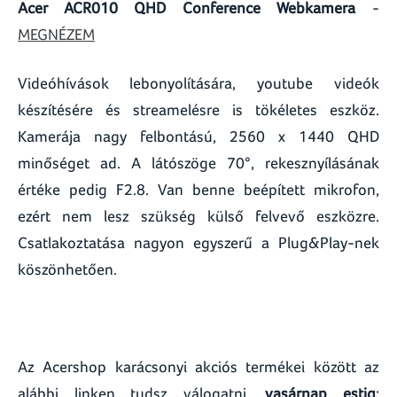
Acer ACR010 QHD Conference Webkamera
-
MEGNÉZEM
Videóhívások lebonyolítására, youtube videók
készítésére és streamelésre is tökéletes eszköz.
Kamerája nagy felbontású, 2560 x 1440 QHD
minőséget ad. A látószöge 70°, rekesznyílásának
értéke pedig F2.8. Van benne beépített mikrofon,
ezért nem lesz szükség külső felvevő eszközre.
Csatlakoztatása nagyon egyszerű a Plug&Play-nek
köszönhetően.
Az Acershop karácsonyi akciós termékei között az
alábbi linken tudsz válogatni,
vasárnap estig
: