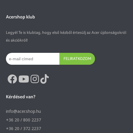
Acershop klub
Legyél Te is klubtag, hogy első kézből értesülj az Acer újdonságokról
és akciókról!
FELIRATKOZOM
Kérdésed van?
info@acer.shop.hu
+36 20 / 800 2237
+36 20 / 372 2237