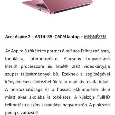
Acer Aspire 3 - A314-35-C60M laptop –
MEGNÉZEM
Az Aspire 3 tökéletes partner általános felhasználásra,
tanulásra, internetezésre. Alacsony fogyasztású
Intel® processzora és Intel® UHD videokártyája
szuper teljesítménnyel bír. Ezeknek a segítségével
kényelmesen elintézhetjük rajta napi kis feladatinkat.
A hordozhatósága és a hosszú akkumulátor ideje
miatt akár iskolába is tökéletes. A kijelzője FullHD
felbontású a színvisszaadása nagyon szép. A pink szín
pedig elvarázsol!