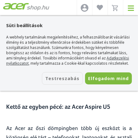
Süti beállítások
A webhely tartalmának megjelenítéséhez, a felhasználóbarát vásárlási
Acer webshop
>
Hírek
>
Kettő az egyben pécé: az Acer Aspire U5
élmény és a teljesítmény ellenőrzése érdekében sütiket és többféle
szolgáltatást használunk. Számunkra fontos, hogy kényelmesen
Kettő az egyben pécé: az Acer
böngéssz az oldalon és az is fontos, hogy releváns tartalmakat láss,
ami tényleg érdekel. További információkért olvasd el az
Adatkezelési
Aspire U5
nyilatkozatot
, mely tartalmazza a Cookie-kkal kapcsolatos részleteket.
2015. október 30.
Testreszabás
Elfogadom mind
Kettő az egyben pécé: az Acer Aspire U5
Az Acer az őszi dömpingben több új eszközt is a
közönség elé tárt – telefonokat, laptopokat, és asztali