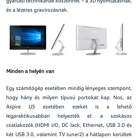
gyártási technikának köszönhet – a 3D nyomtatásnak,
és a lézeres gravírozásnak.
Minden a helyén van
Egy számítógép esetében mindig lényeges szempont,
hogy hány és milyen típusú portokat kap. Nos, az
Aspire U5 esetében ezeket is a lehető
legpraktikusabban helyezték el: a szokásos
csatlakozók (HDMI I/O, DC Jack, Ethernet, USB 2.0 és
két USB 3.0, valamint TV tuner2) a hátlapon kerültek