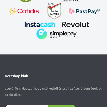
vásárlási kalauz
Acershop klub
Legyél Te is klubtag, hogy első kézből értesülj az Acer újdonságokról
és akciókról!