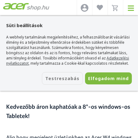
Süti beállítások
A webhely tartalmának megjelenítéséhez, a felhasználóbarát vásárlási
Acer webshop
>
Hírek
>
Még olcsóbb az Acer W4, a Windows 8 tablet
élmény és a teljesítmény ellenőrzése érdekében sütiket és többféle
szolgáltatást használunk. Számunkra fontos, hogy kényelmesen
Még olcsóbb az Acer W4, a
böngéssz az oldalon és az is fontos, hogy releváns tartalmakat láss,
ami tényleg érdekel. További információkért olvasd el az
Adatkezelési
Windows 8 tablet
nyilatkozatot
, mely tartalmazza a Cookie-kkal kapcsolatos részleteket.
2014. március 27.
Testreszabás
Elfogadom mind
Kedvezőbb áron kaphatóak a 8"-os windows-os
Tabletek!
Alig hogy megjelent üzletünkben az Acer W4 windows