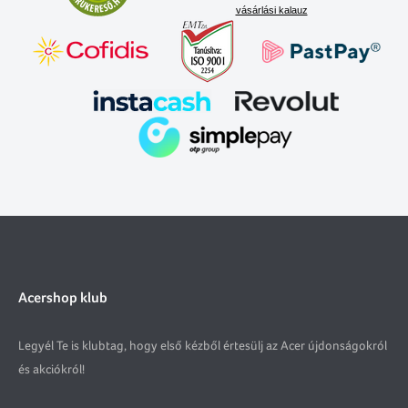
vásárlási kalauz
Acershop klub
Legyél Te is klubtag, hogy első kézből értesülj az Acer újdonságokról
és akciókról!