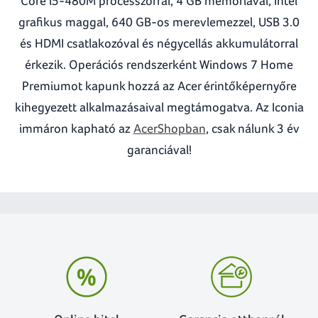
Core i5-480M processzorral, 4 GB memóriával, Intel
grafikus maggal, 640 GB-os merevlemezzel, USB 3.0
és HDMI csatlakozóval és négycellás akkumulátorral
érkezik. Operációs rendszerként Windows 7 Home
Premiumot kapunk hozzá az Acer érintőképernyőre
kihegyezett alkalmazásaival megtámogatva. Az Iconia
immáron kapható az
AcerShopban
, csak nálunk 3 év
garanciával!