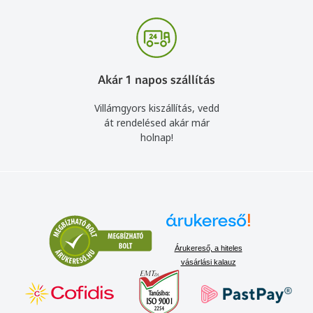
Akár 1 napos szállítás
Villámgyors kiszállítás, vedd
át rendelésed akár már
holnap!
Árukereső, a hiteles
vásárlási kalauz