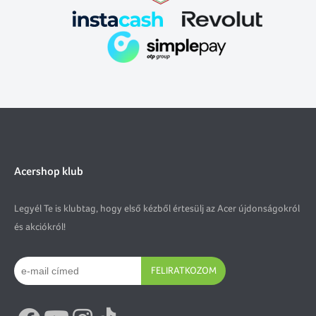
Acershop klub
Legyél Te is klubtag, hogy első kézből értesülj az Acer újdonságokról
és akciókról!
FELIRATKOZOM