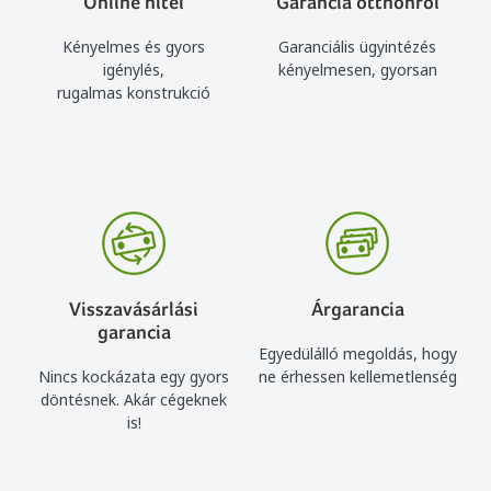
Online hitel
Garancia otthonról
Kényelmes és gyors
Garanciális ügyintézés
igénylés,
kényelmesen, gyorsan
rugalmas konstrukció
Visszavásárlási
Árgarancia
garancia
Egyedülálló megoldás, hogy
Nincs kockázata egy gyors
ne érhessen kellemetlenség
döntésnek. Akár cégeknek
is!