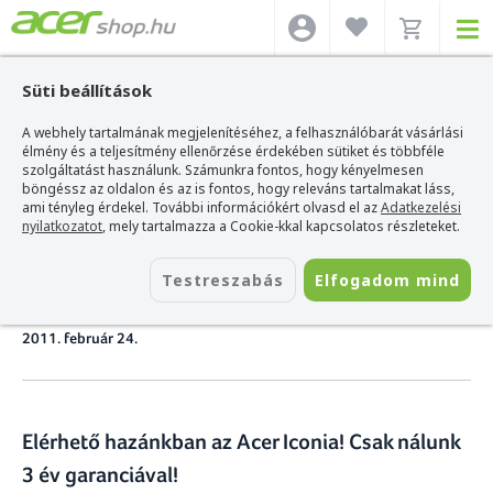
Süti beállítások
A webhely tartalmának megjelenítéséhez, a felhasználóbarát vásárlási
Acer webshop
>
Hírek
>
Megérkezett az Acer Iconia dupla érintőképernyős
notebook
élmény és a teljesítmény ellenőrzése érdekében sütiket és többféle
szolgáltatást használunk. Számunkra fontos, hogy kényelmesen
böngéssz az oldalon és az is fontos, hogy releváns tartalmakat láss,
Megérkezett az Acer Iconia
ami tényleg érdekel. További információkért olvasd el az
Adatkezelési
nyilatkozatot
, mely tartalmazza a Cookie-kkal kapcsolatos részleteket.
dupla érintőképernyős
Testreszabás
Elfogadom mind
notebook
2011. február 24.
Elérhető hazánkban az Acer Iconia! Csak nálunk
3 év garanciával!