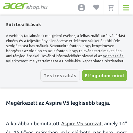
Süti beállítások
A webhely tartalmának megjelenítéséhez, a felhasználóbarát vásárlási
Acer webshop
>
Hírek
>
Megérkezett a 11.6"-os Aspire V5-171!
élmény és a teljesítmény ellenőrzése érdekében sütiket és többféle
szolgáltatást használunk. Számunkra fontos, hogy kényelmesen
Megérkezett a 11.6"-os Aspire
böngéssz az oldalon és az is fontos, hogy releváns tartalmakat láss,
ami tényleg érdekel. További információkért olvasd el az
Adatkezelési
V5-171!
nyilatkozatot
, mely tartalmazza a Cookie-kkal kapcsolatos részleteket.
2012. augusztus 02.
Testreszabás
Elfogadom mind
Megérkezett az Aspire V5 legkisebb tagja.
A korábban bemutatott
Aspire V5 sorozat
, amely 14”
és 15.6”-os méretben már elérhető pár hete most