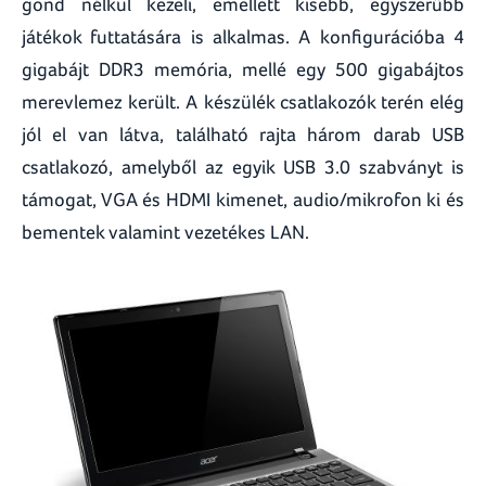
gond nélkül kezeli, emellett kisebb, egyszerűbb
játékok futtatására is alkalmas. A konfigurációba 4
gigabájt DDR3 memória, mellé egy 500 gigabájtos
merevlemez került. A készülék csatlakozók terén elég
jól el van látva, található rajta három darab USB
csatlakozó, amelyből az egyik USB 3.0 szabványt is
támogat, VGA és HDMI kimenet, audio/mikrofon ki és
bementek valamint vezetékes LAN.