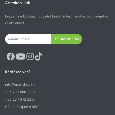
Acershop klub
Legyél Te is klubtag, hogy első kézből értesülj az Acer újdonságokról
és akciókról!
FELIRATKOZOM
Kérdésed van?
info@acer.shop.hu
+36 20 / 800 2237
+36 20 / 372 2237
Céges árajánlat kérés