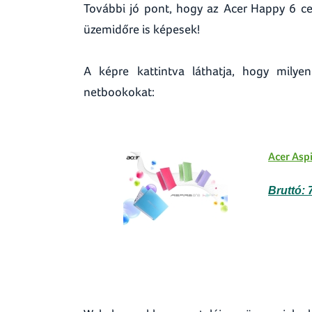
További jó pont, hogy az Acer Happy 6 cel
üzemidőre is képesek!
A képre kattintva láthatja, hogy milye
netbookokat:
Acer Asp
Bruttó: 