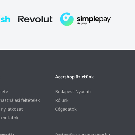
k
Acershop üzletünk
nete
Budapest Nyugati
lhasználási feltételek
Rólunk
 nyilatkozat
Cégadatok
útmutatók
Partnerünk a gamer.shop.hu