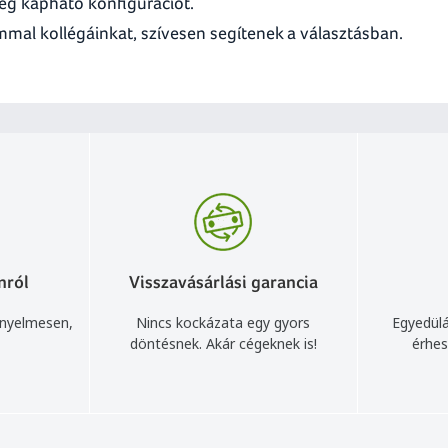
eg kapható konfigurációt.
mal kollégáinkat, szívesen segítenek a választásban.
nról
Visszavásárlási garancia
ényelmesen,
Nincs kockázata egy gyors
Egyedülá
döntésnek. Akár cégeknek is!
érhes