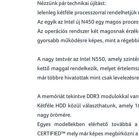
Nézzünk pár technikai újítást:
Jelenleg kétféle processzorral rendelhetjü
Az egyik az Intel új N450 egy magos proces
Az operációs rendszer két magosnak érzéke
gyorsabb működésre képes, mint a régebbi
A nagy testvér az Intel N550, amely szinté
kettő maggal rendelkezik, melyet értelems
már többre hivatottak mint csak levelezésre
A memóriát tekintve DDR3 modulokkal van s
Kétféle HDD közül választhatunk, amely 1
nagy örömére.
Egyes modellekben elérhető továbbá a
CERTIFIED™ mely már képes megbírkózni a 