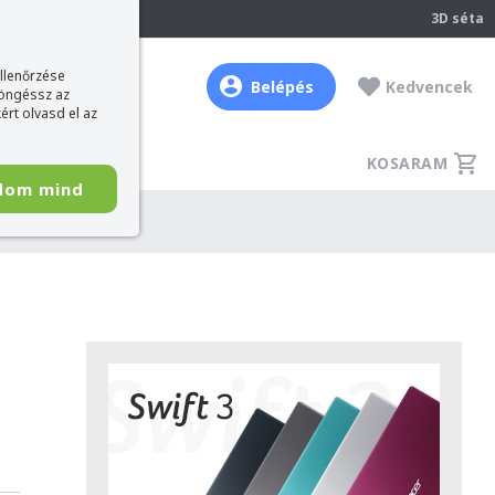
237
3D séta
ellenőrzése
Belépés
Kedvencek
böngéssz az
ért olvasd el az
KOSARAM
dom mind