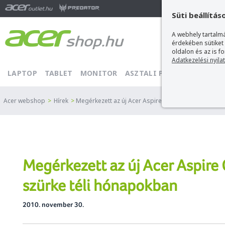
Ma
Süti beállítás
A webhely tartalmá
érdekében sütiket
oldalon és az is f
Adatkezelési nyila
LAPTOP
TABLET
MONITOR
ASZTALI PC
PROJEKTOR
Acer webshop
>
Hírek
>
Megérkezett az új Acer Aspire One Happy - Üde szín
Megérkezett az új Acer Aspire 
szürke téli hónapokban
2010. november 30.