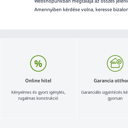
Webshopunkban megtalája az összes jelenl
Amennyiben kérdése volna, keresse bizalom
Online hitel
Garancia ottho
Kényelmes és gyors igénylés,
Garanciális ügyintézés k
rugalmas konstrukció
gyorsan