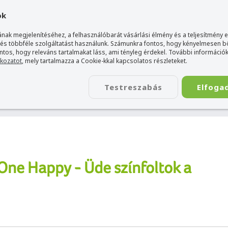
gyarország Acer márkaboltja
+36 20 / 800 2237
+36 20 / 372 2
ok
nak megjelenítéséhez, a felhasználóbarát vásárlási élmény és a teljesítmény 
 és többféle szolgáltatást használunk. Számunkra fontos, hogy kényelmesen 
ontos, hogy releváns tartalmakat láss, ami tényleg érdekel. További információk
tkozatot
, mely tartalmazza a Cookie-kkal kapcsolatos részleteket.
TÁSKA
ÉLETSTÍLUS
KIEGÉSZÍTŐ
KAPCSOLAT
Testreszabás
Elfoga
foltok a szürke téli hónapokban
One Happy - Üde színfoltok a