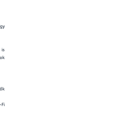
így
 is
kok
lők
-Fi