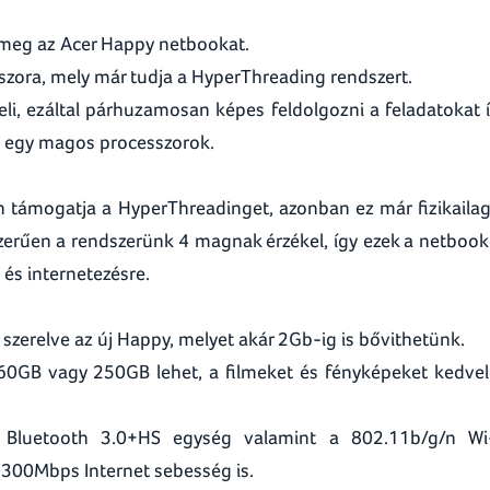
k meg az Acer Happy netbookat.
szora, mely már tudja a HyperThreading rendszert.
li, ezáltal párhuzamosan képes feldolgozni a feladatokat 
 egy magos processzorok.
n támogatja a HyperThreadinget, azonban ez már fizikailag
zerűen a rendszerünk 4 magnak érzékel, így ezek a netboo
 és internetezésre.
zerelve az új Happy, melyet akár 2Gb-ig is bővithetünk.
60GB vagy 250GB lehet, a filmeket és fényképeket kedve
 Bluetooth 3.0+HS egység valamint a 802.11b/g/n Wi
300Mbps Internet sebesség is.