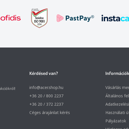
Kérdésed van?
Információ
info@acer.shop.hu
Vásárlás me
akciókról!
+36 20 / 800 2237
Általános fe
+36 20 / 372 2237
Adatkezelési
Céges árajánlat kérés
Használati 
Pályázatok