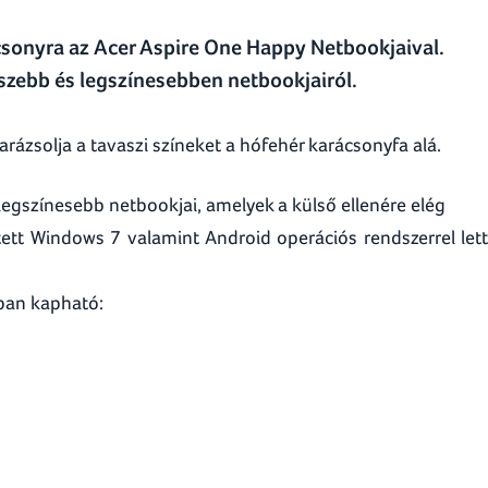
sonyra az Acer Aspire One Happy Netbookjaival.
gszebb és legszínesebben netbookjairól.
arázsolja a tavaszi színeket a hófehér karácsonyfa alá.
legszínesebb netbookjai, amelyek a külső ellenére elég
tett Windows 7 valamint Android operációs rendszerrel let
sban kapható: