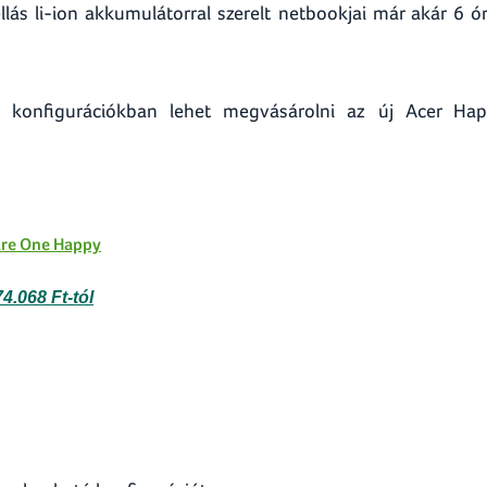
lás li-ion akkumulátorral szerelt netbookjai már akár 6 ó
n konfigurációkban lehet megvásárolni az új Acer Ha
ire One Happy
74.068 Ft-tól