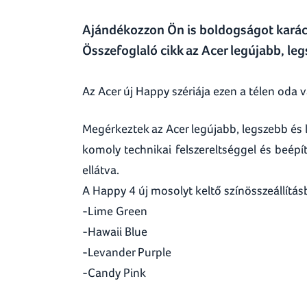
Ajándékozzon Ön is boldogságot karác
Összefoglaló cikk az Acer legújabb, le
Az Acer új Happy szériája ezen a télen oda v
Megérkeztek az Acer legújabb, legszebb és 
komoly technikai felszereltséggel és beépí
ellátva.
A Happy 4 új mosolyt keltő színösszeállítá
-Lime Green
-Hawaii Blue
-Levander Purple
-Candy Pink