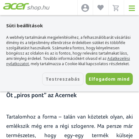
Süti beállítások
A webhely tartalmának megjelenítéséhez, a felhasználóbarát vásárlási
Acer webshop
>
Hírek
>
Öt „piros pont” az Acernek
élmény és a teljesítmény ellenőrzése érdekében sütiket és többféle
szolgáltatást használunk. Számunkra fontos, hogy kényelmesen
Öt „piros pont” az Acernek
böngéssz az oldalon és az is fontos, hogy releváns tartalmakat láss,
ami tényleg érdekel. További információkért olvasd el az
Adatkezelési
nyilatkozatot
, mely tartalmazza a Cookie-kkal kapcsolatos részleteket.
2015. április 15.
Testreszabás
Elfogadom mind
Öt „piros pont” az Acernek
Tartalomhoz a forma – talán van köztetek olyan, aki
emlékszik még erre a régi szlogenre. Ma persze már
természetes, hogy egy-egy termék külseje