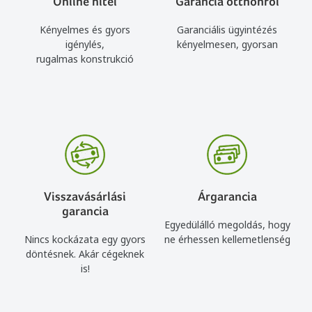
Online hitel
Garancia otthonról
Kényelmes és gyors
Garanciális ügyintézés
igénylés,
kényelmesen, gyorsan
rugalmas konstrukció
Visszavásárlási
Árgarancia
garancia
Egyedülálló megoldás, hogy
Nincs kockázata egy gyors
ne érhessen kellemetlenség
döntésnek. Akár cégeknek
is!