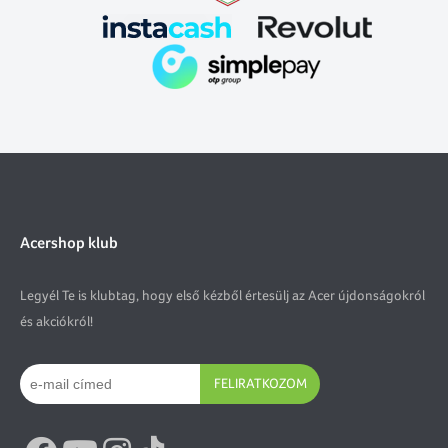
Acershop klub
Legyél Te is klubtag, hogy első kézből értesülj az Acer újdonságokról
és akciókról!
FELIRATKOZOM