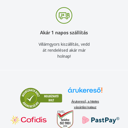
Akár 1 napos szállítás
Villámgyors kiszállítás, vedd
át rendelésed akár már
holnap!
Árukereső, a hiteles
vásárlási kalauz