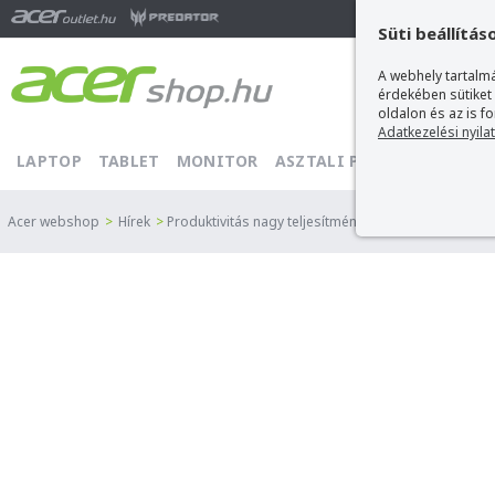
Ma
Süti beállítás
A webhely tartalmá
érdekében sütiket
oldalon és az is f
Adatkezelési nyila
LAPTOP
TABLET
MONITOR
ASZTALI PC
PROJEKTOR
Acer webshop
>
Hírek
>
Produktivitás nagy teljesítménnyel