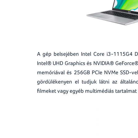
A gép belsejében Intel Core i3-1115G4 D
Intel® UHD Graphics és NVIDIA® GeForce
memóriával és 256GB PCIe NVMe SSD-vel (a
gördülékenyen el tudjuk látni az általán
filmeket vagy egyéb multimédiás tartalmat s