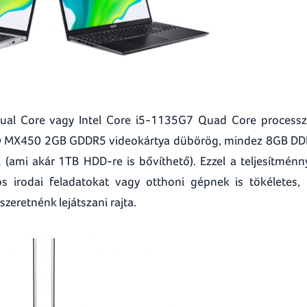
ual Core vagy Intel Core i5-1135G7 Quad Core processz
® MX450 2GB GDDR5 videokártya dübörög, mindez 8GB D
mi akár 1TB HDD-re is bővíthető). Ezzel a teljesítménn
os irodai feladatokat vagy otthoni gépnek is tökéletes,
zeretnénk lejátszani rajta.