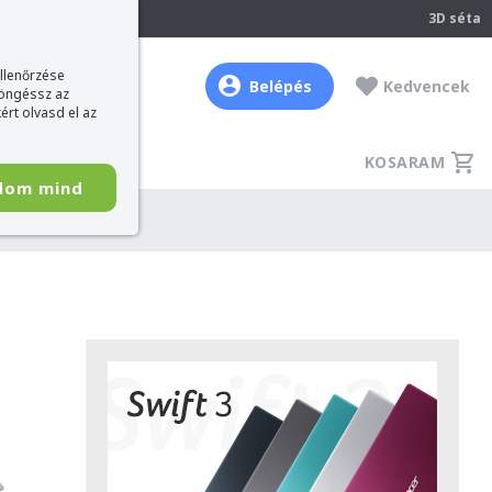
237
3D séta
ellenőrzése
Belépés
Kedvencek
böngéssz az
ért olvasd el az
KOSARAM
dom mind