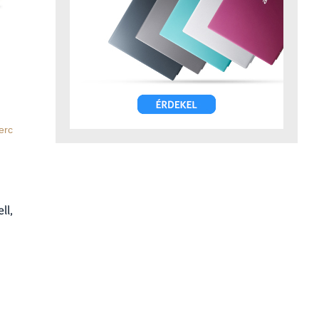
erc
ll,