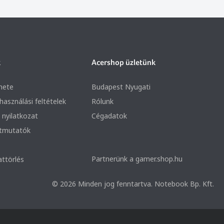
k
Acershop üzletünk
nete
Budapest Nyugati
lhasználási feltételek
Rólunk
 nyilatkozat
Cégadatok
útmutatók
Partnerünk a gamer.shop.hu
attörlés
© 2026 Minden jog fenntartva. Notebook Bp. Kft.