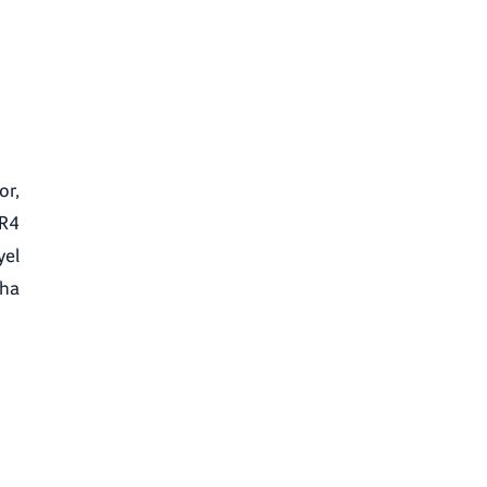
or,
DR4
yel
 ha