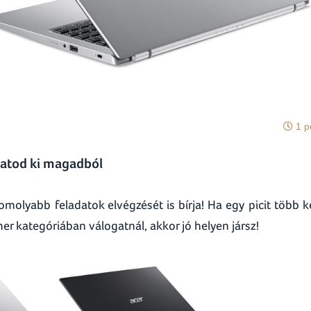
1 p
hatod ki magadból
olyabb feladatok elvégzését is bírja! Ha egy picit több ke
r kategóriában válogatnál, akkor jó helyen jársz!