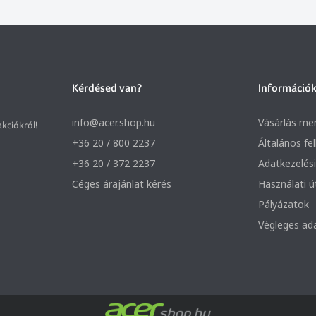
Kérdésed van?
Információ
info@acer.shop.hu
Vásárlás me
akciókról!
+36 20 / 800 2237
Általános fe
+36 20 / 372 2237
Adatkezelési
Céges árajánlat kérés
Használati 
Pályázatok
Végleges ad