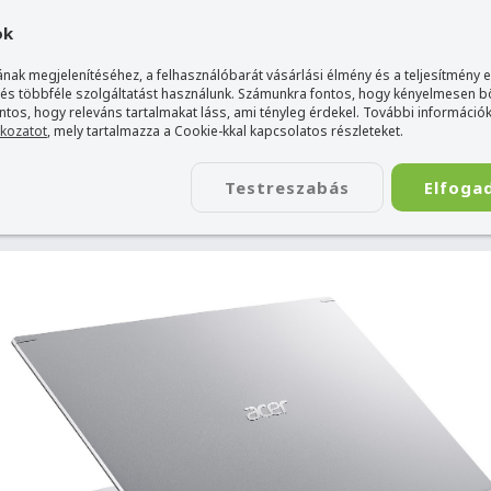
gyarország Acer márkaboltja
+36 20 / 800 2237
+36 20 / 372 2
ok
nak megjelenítéséhez, a felhasználóbarát vásárlási élmény és a teljesítmény 
 és többféle szolgáltatást használunk. Számunkra fontos, hogy kényelmesen 
ontos, hogy releváns tartalmakat láss, ami tényleg érdekel. További információk
tkozatot
, mely tartalmazza a Cookie-kkal kapcsolatos részleteket.
TÁSKA
ÉLETSTÍLUS
KIEGÉSZÍTŐ
KAPCSOLAT
Testreszabás
Elfoga