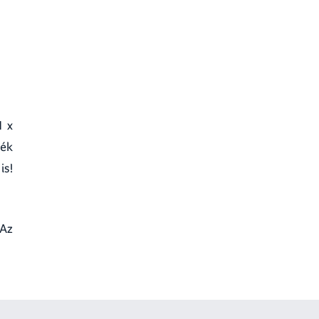
1 x
ték
is!
 Az