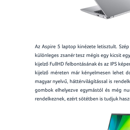
Az Aspire 5 laptop kinézete letisztult. Sz
különleges zsanér tesz mégis egy kicsit eg
kijelző FullHD felbontásának és az IPS ké
kijelző méreten már kényelmesen lehet d
magyar nyelvű, háttérvilágítással is rende
gombok elhelyezve egymástól és még numer
rendelkeznek, ezért sötétben is tudjuk hasz