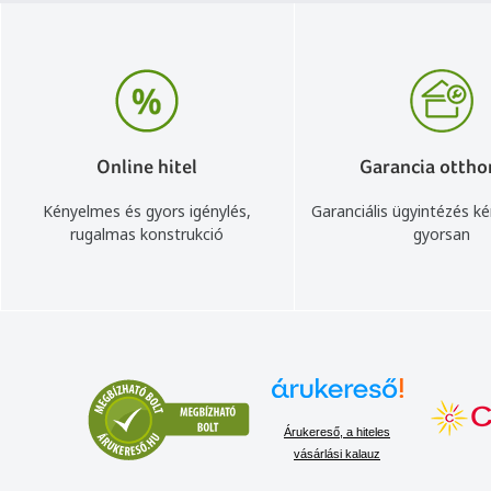
Online hitel
Garancia ottho
Kényelmes és gyors igénylés,
Garanciális ügyintézés k
rugalmas konstrukció
gyorsan
Árukereső, a hiteles
vásárlási kalauz