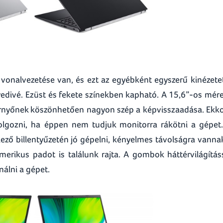
ép vonalvezetése van, és ezt az egyébként egyszerű kinézete
yedivé. Ezüst és fekete színekben kapható. A 15,6”-os mér
pernyőnek köszönhetően nagyon szép a képvisszaadása. Ekk
olgozni, ha éppen nem tudjuk monitorra rákötni a gépet
lkező billentyűzetén jó gépelni, kényelmes távolságra vanna
ikus padot is találunk rajta. A gombok háttérvilágítás
nálni a gépet.