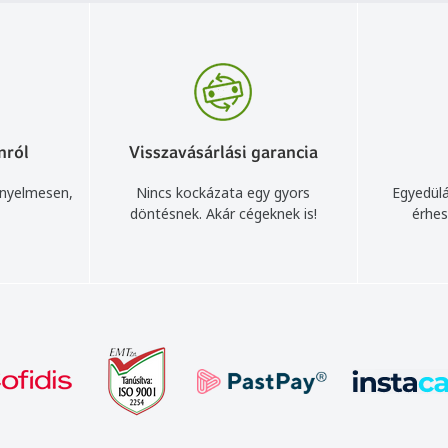
nról
Visszavásárlási garancia
ényelmesen,
Nincs kockázata egy gyors
Egyedülá
döntésnek. Akár cégeknek is!
érhes