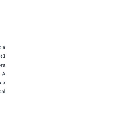
t a
etű
ora
. A
k a
sal