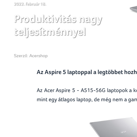
2022. február 18.
Produktivitás nagy
teljesítménnyel
Szerző:
Acershop
Az Aspire 5 laptoppal a legtöbbet hoz
Az Acer Aspire 5 - A515-56G laptopok a kom
mint egy átlagos laptop, de még nem a game