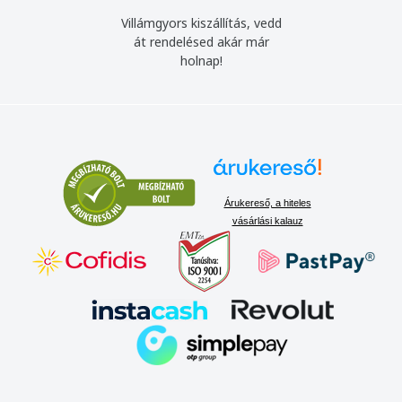
Villámgyors kiszállítás, vedd
át rendelésed akár már
holnap!
Árukereső, a hiteles
vásárlási kalauz