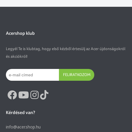
Acershop klub
Legyél Te is klubtag, hogy első kézből értesülj az Acer újdonságokról
és akciókról!
FELIRATKOZOM
Kérdésed van?
info@acer.shop.hu