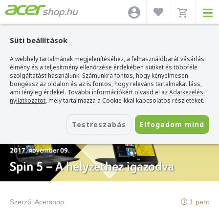
Süti beállítások
A webhely tartalmának megjelenítéséhez, a felhasználóbarát vásárlási
Acer webshop
>
Hírek
>
Spin 5 – A helyzethez igazodva
élmény és a teljesítmény ellenőrzése érdekében sütiket és többféle
szolgáltatást használunk. Számunkra fontos, hogy kényelmesen
böngéssz az oldalon és az is fontos, hogy releváns tartalmakat láss,
ami tényleg érdekel. További információkért olvasd el az
Adatkezelési
nyilatkozatot
, mely tartalmazza a Cookie-kkal kapcsolatos részleteket.
Testreszabás
Elfogadom mind
2017. november 09.
Spin 5 – A helyzethez igazodva
Szerző:
Acershop
1 perc