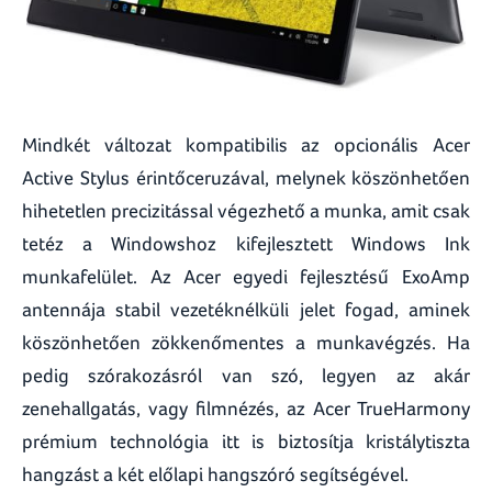
Mindkét változat kompatibilis az opcionális Acer
Active Stylus érintőceruzával, melynek köszönhetően
hihetetlen precizitással végezhető a munka, amit csak
tetéz a Windowshoz kifejlesztett Windows Ink
munkafelület. Az Acer egyedi fejlesztésű ExoAmp
antennája stabil vezetéknélküli jelet fogad, aminek
köszönhetően zökkenőmentes a munkavégzés. Ha
pedig szórakozásról van szó, legyen az akár
zenehallgatás, vagy filmnézés, az Acer TrueHarmony
prémium technológia itt is biztosítja kristálytiszta
hangzást a két előlapi hangszóró segítségével.