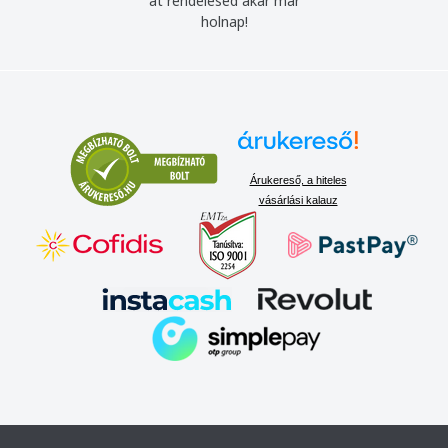
át rendelésed akár már
holnap!
Árukereső, a hiteles
vásárlási kalauz