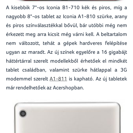
A kisebbik 7"-os Iconia B1-710 kék és piros, míg a
nagyobb 8"-os tablet az Iconia A1-810 szürke, arany
és piros színválasztékkal bővül, bár utóbbi még nem
érkezett meg arra kicsit még várni kell. A beltartalom
nem változott, tehát a gépek hardveres felépítése
ugyan az maradt. Az új színek egyelőre a 16 gigabájt
háttértárral szerelt modellekből érhetőek el mindkét
tablet családban, valamint szürke hátlappal a 3G
modemmel szerelt
A1-811
is kapható. Az új tabletek
már rendelhetőek az Acershopban.