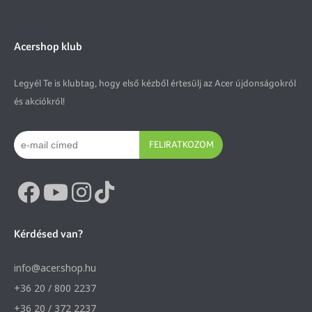
Acershop klub
Legyél Te is klubtag, hogy első kézből értesülj az Acer újdonságokról
és akciókról!
FELIRATKOZOM
Kérdésed van?
info@acer.shop.hu
+36 20 / 800 2237
+36 20 / 372 2237