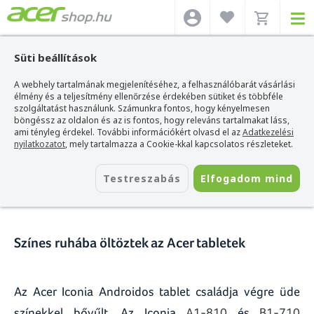
Süti beállítások
A webhely tartalmának megjelenítéséhez, a felhasználóbarát vásárlási
Acer webshop
>
Hírek
>
Színes ruhába öltöztek az Acer tabletek
élmény és a teljesítmény ellenőrzése érdekében sütiket és többféle
szolgáltatást használunk. Számunkra fontos, hogy kényelmesen
Színes ruhába öltöztek az Acer
böngéssz az oldalon és az is fontos, hogy releváns tartalmakat láss,
ami tényleg érdekel. További információkért olvasd el az
Adatkezelési
tabletek
nyilatkozatot
, mely tartalmazza a Cookie-kkal kapcsolatos részleteket.
2013. október 03.
Testreszabás
Elfogadom mind
Színes ruhába öltöztek az Acer tabletek
Az Acer Iconia Androidos tablet családja végre üde
színekkel bővűlt. Az Iconia
A1-810
és
B1-710