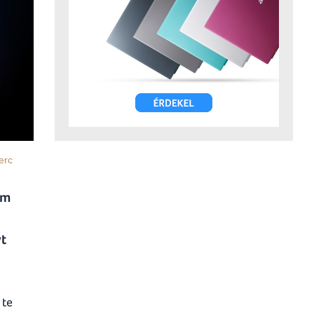
erc
em
yt
 te