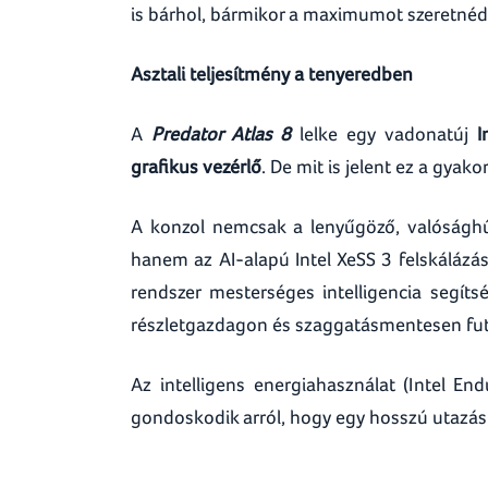
is bárhol, bármikor a maximumot szeretnéd 
Asztali teljesítmény a tenyeredben
A
Predator Atlas 8
lelke egy vadonatúj
I
grafikus vezérlő
. De mit is jelent ez a gyako
A konzol nemcsak a lenyűgöző, valósághű 
hanem az AI-alapú Intel XeSS 3 felskálázá
rendszer mesterséges intelligencia segítsé
részletgazdagon és szaggatásmentesen fut
Az intelligens energiahasználat (Intel 
gondoskodik arról, hogy egy hosszú utazás 