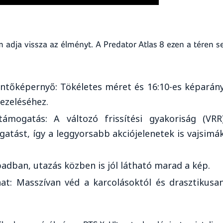
em adja vissza az élményt. A Predator Atlas 8 ezen a téren 
intőképernyő: Tökéletes méret és 16:10-es képarán
ezeléséhez.
ámogatás: A változó frissítési gyakoriság (VRR
atást, így a leggyorsabb akciójelenetek is vajsimá
badban, utazás közben is jól látható marad a kép.
nat: Masszívan véd a karcolásoktól és drasztikusa