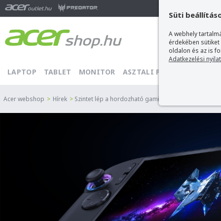
Ma
Süti beállítás
A webhely tartalmá
érdekében sütiket
oldalon és az is f
Adatkezelési nyila
LAPTOP
TABLET
MONITOR
ASZTALI PC
PROJEKTOR
Acer webshop
>
Hírek
>
Szintet lép a hordozható gaming: Bemutatkozik az A