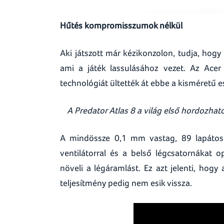
Hűtés kompromisszumok nélkül
Aki játszott már kézikonzolon, tudja, hog
ami a játék lassulásához vezet. Az Acer
technológiát ültették át ebbe a kisméretű 
A Predator Atlas 8 a világ első hordozhat
A mindössze 0,1 mm vastag, 89 lapátos 
ventilátorral és a belső légcsatornákat 
növeli a légáramlást. Ez azt jelenti, hog
teljesítmény pedig nem esik vissza.