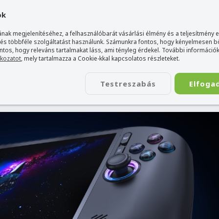
gyarország Acer márkaboltja
+36 20 / 800 2237
+36 20 / 372 2
ok
nak megjelenítéséhez, a felhasználóbarát vásárlási élmény és a teljesítmény 
 és többféle szolgáltatást használunk. Számunkra fontos, hogy kényelmesen 
ontos, hogy releváns tartalmakat láss, ami tényleg érdekel. További információk
tkozatot
, mely tartalmazza a Cookie-kkal kapcsolatos részleteket.
TÁSKA
ÉLETSTÍLUS
KIEGÉSZÍTŐ
KAPCSOLAT
Testreszabás
Elfoga
cer Predator Atlas 8 kézikonzol