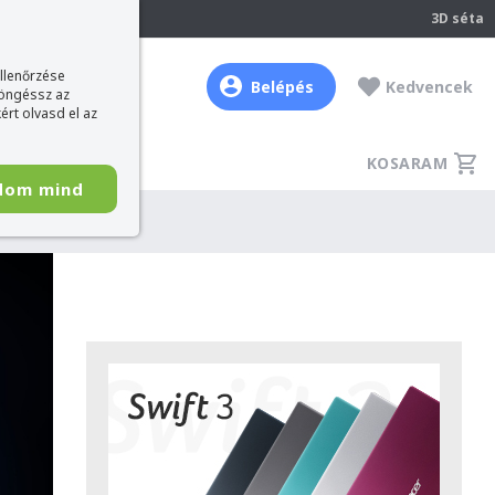
237
3D séta
ellenőrzése
Belépés
Kedvencek
böngéssz az
ért olvasd el az
KOSARAM
dom mind