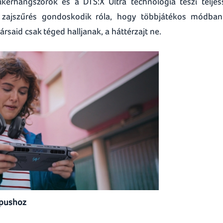
ikerhangszórók és a DTS:X Ultra technológia teszi teljes
e zajszűrés gondoskodik róla, hogy többjátékos módba
rsaid csak téged halljanak, a háttérzajt ne.
ípushoz