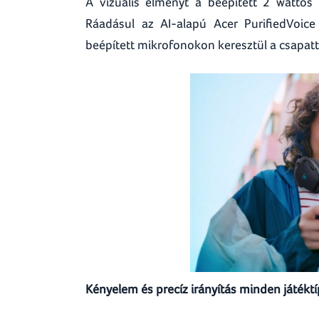
A vizuális élményt a beépített 2 wattos 
Ráadásul az AI-alapú Acer PurifiedVoic
beépített mikrofonokon keresztül a csapattá
Kényelem és precíz irányítás minden játékt