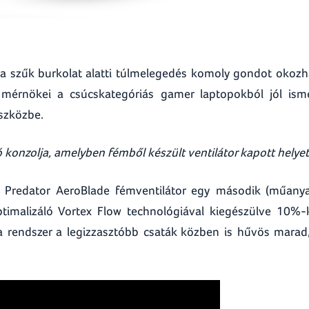
y a szűk burkolat alatti túlmelegedés komoly gondot okozh
 mérnökei a csúcskategóriás gamer laptopokból jól ism
eszközbe.
ó konzolja, amelyben fémből készült ventilátor kapott helyet
Predator AeroBlade fémventilátor egy második (műany
optimalizáló Vortex Flow technológiával kiegészülve 10%-
y a rendszer a legizzasztóbb csaták közben is hűvös marad