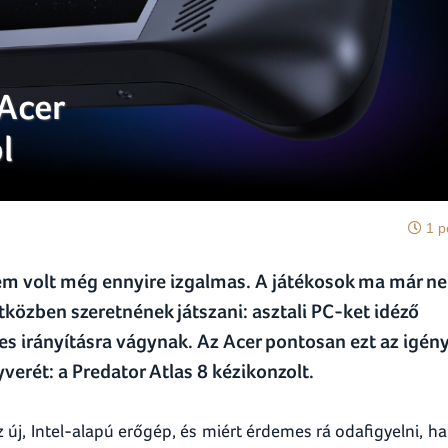
Acer
l
1 p
em volt még ennyire izgalmas. A játékosok ma már n
özben szeretnének játszani: asztali PC-ket idéző
es irányításra vágynak. Az Acer pontosan ezt az igén
verét: a Predator Atlas 8 kézikonzolt.
 új, Intel-alapú erőgép, és miért érdemes rá odafigyelni, ha