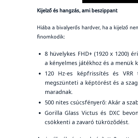
Kijelző és hangzás, ami beszippant
Hiába a bivalyerős hardver, ha a kijelző n
finomkodik:
8 hüvelykes FHD+ (1920 x 1200) ér
a kényelmes játékhoz és a menük k
120 Hz-es képfrissítés és VRR t
megszünteti a képtörést és a szagg
maradnak.
500 nites csúcsfényerő: Akár a sza
Gorilla Glass Victus és DXC bevo
csökkenti a zavaró tükröződést.