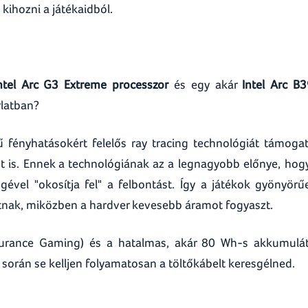
kihozni a játékaidból.
ntel Arc G3 Extreme processzor
és egy akár
Intel Arc B
rlatban?
fényhatásokért felelős ray tracing technológiát támogat
st is. Ennek a technológiának az a legnagyobb előnye, hog
gével "okosítja fel" a felbontást. Így a játékok gyönyörű
nak, miközben a hardver kevesebb áramot fogyaszt.
Endurance Gaming) és a hatalmas, akár 80 Wh-s akkumulá
során se kelljen folyamatosan a töltőkábelt keresgélned.