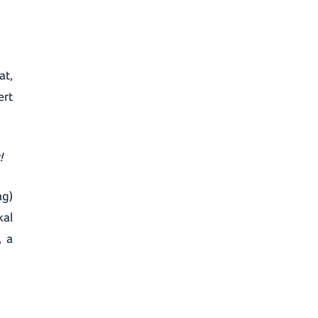
at,
ert
!
ag)
kal
, a