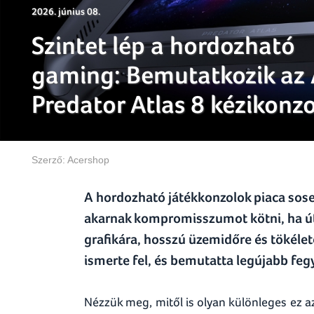
2026. június 08.
Szintet lép a hordozható
gaming: Bemutatkozik az 
Predator Atlas 8 kézikonzo
Szerző:
Acershop
A hordozható játékkonzolok piaca sos
akarnak kompromisszumot kötni, ha útk
grafikára, hosszú üzemidőre és tökélet
ismerte fel, és bemutatta legújabb fegy
Nézzük meg, mitől is olyan különleges ez az