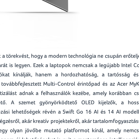
zt a törekvést, hogy a modern technológia ne csupán erőtelj
arát is legyen. Ezek a laptopok nemcsak a legújabb Intel C
ciókat kínálják, hanem a hordozhatóság, a tartósság é
 továbbfejlesztett Multi-Control érintőpad és az Acer My
atizálást adnak a felhasználók kezébe, amely korábban c
hető. A szemet gyönyörködtető OLED kijelzők, a hos
ozási lehetőségek révén a Swift Go 16 AI és 14 AI model
gzésről, akár kreatív projektekről, akár tartalomfogyasztás
 egy olyan jövőbe mutató platformot kínál, amely nemc