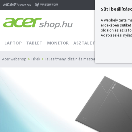
Ma
Süti beállítás
A webhely tartalmá
érdekében sütiket
oldalon és az is f
Adatkezelési nyila
LAPTOP
TABLET
MONITOR
ASZTALI PC
PROJEKTOR
Acer webshop
>
Hírek
>
Teljesítmény, dizájn és mesterséges intelligencia e