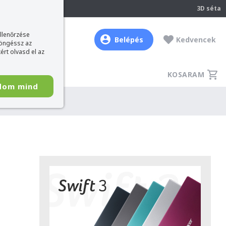
237
3D séta
ellenőrzése
Belépés
Kedvencek
böngéssz az
ért olvasd el az
KOSARAM
dom mind