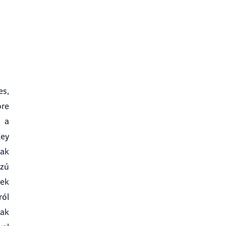
es,
ore
s a
Key
sak
szú
lek
ról
sak