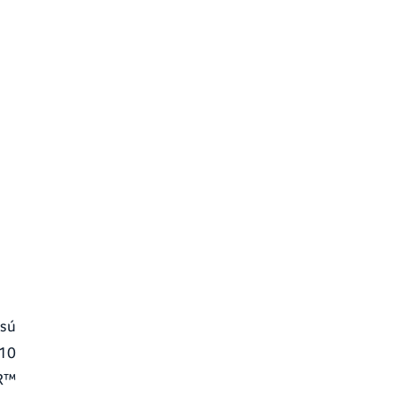
ású
:10
DR™