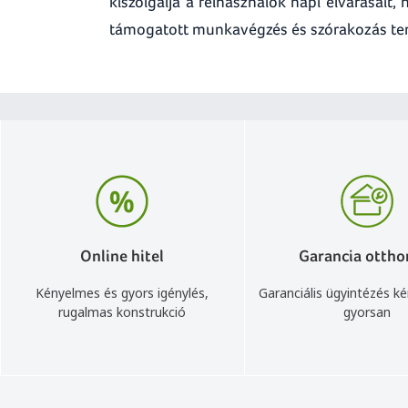
kiszolgálja a felhasználók napi elvárásait,
támogatott munkavégzés és szórakozás te
Online hitel
Garancia ottho
Kényelmes és gyors igénylés,
Garanciális ügyintézés k
rugalmas konstrukció
gyorsan