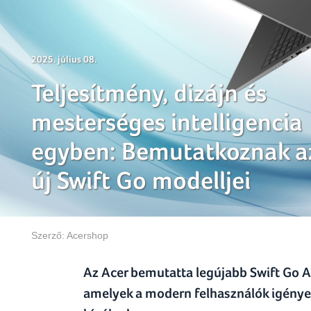
2025. július 08.
Teljesítmény, dizájn és
mesterséges intelligencia
egyben: Bemutatkoznak a
új Swift Go modelljei
Szerző:
Acershop
Az Acer bemutatta legújabb Swift Go AI 
amelyek a modern felhasználók igényeir