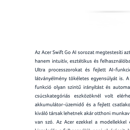
Az Acer Swift Go AI sorozat megtestesíti a
hanem intuitív, esztétikus és felhasználób
Ultra processzorokat és fejlett AI-funk
látványélmény tökéletes egyensúlyát is. A
funkció olyan szintű irányítást és autom
csúcskategóriás eszközöknél volt elér
akkumulátor-üzemidő és a fejlett csatlak
kiváló társak lehetnek akár otthoni munkavé
van szó. Az Acer ezekkel a modellekkel