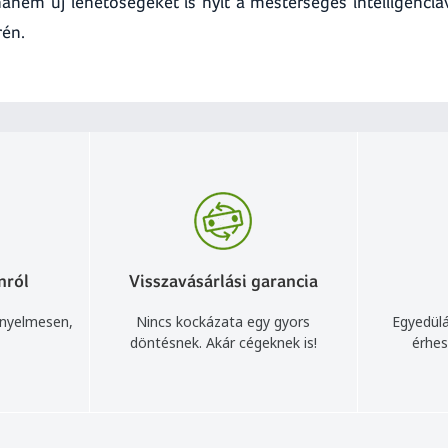
 hanem új lehetőségeket is nyit a mesterséges intelligenciá
rén.
nról
Visszavásárlási garancia
ényelmesen,
Nincs kockázata egy gyors
Egyedülá
döntésnek. Akár cégeknek is!
érhes