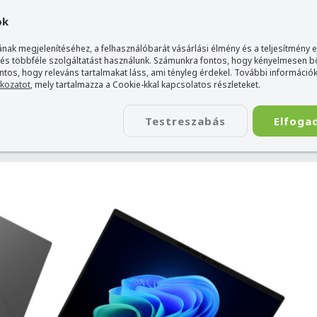
gyarország Acer márkaboltja
+36 20 / 800 2237
+36 20 / 372 2
ok
nak megjelenítéséhez, a felhasználóbarát vásárlási élmény és a teljesítmény 
 és többféle szolgáltatást használunk. Számunkra fontos, hogy kényelmesen 
ontos, hogy releváns tartalmakat láss, ami tényleg érdekel. További információk
tkozatot
, mely tartalmazza a Cookie-kkal kapcsolatos részleteket.
TÁSKA
ÉLETSTÍLUS
KIEGÉSZÍTŐ
KAPCSOLAT
Testreszabás
Elfoga
gyben: Bemutatkoznak az Acer új Swift Go modelljei