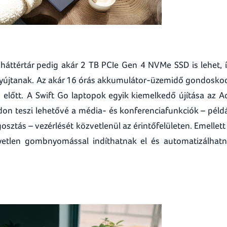
háttértár pedig akár 2 TB PCIe Gen 4 NVMe SSD is lehet, 
 nyújtanak. Az akár 16 órás akkumulátor-üzemidő gondosko
 előtt. A Swift Go laptopok egyik kiemelkedő újítása az A
don teszi lehetővé a média- és konferenciafunkciók – péld
sztás – vezérlését közvetlenül az érintőfelületen. Emellett
yetlen gombnyomással indíthatnak el és automatizálhat