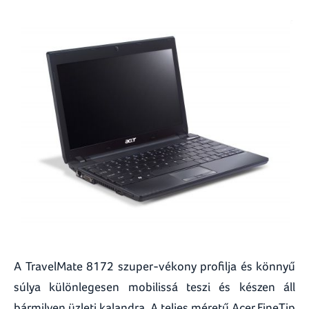
A TravelMate 8172 szuper-vékony profilja és könnyű
súlya különlegesen mobilissá teszi és készen áll
bármilyen üzleti kalandra. A teljes méretű Acer FineTip