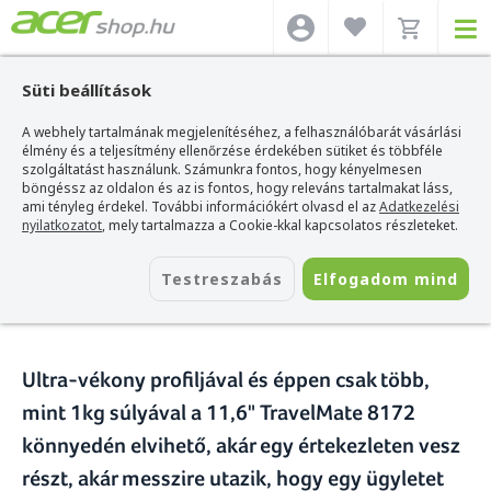
Süti beállítások
A webhely tartalmának megjelenítéséhez, a felhasználóbarát vásárlási
Acer webshop
>
Hírek
>
TravelMate TimelineX 8172T - Bemutató!
élmény és a teljesítmény ellenőrzése érdekében sütiket és többféle
szolgáltatást használunk. Számunkra fontos, hogy kényelmesen
TravelMate TimelineX 8172T -
böngéssz az oldalon és az is fontos, hogy releváns tartalmakat láss,
ami tényleg érdekel. További információkért olvasd el az
Adatkezelési
Bemutató!
nyilatkozatot
, mely tartalmazza a Cookie-kkal kapcsolatos részleteket.
2010. szeptember 20.
Testreszabás
Elfogadom mind
Ultra-vékony profiljával és éppen csak több,
mint 1kg súlyával a 11,6" TravelMate 8172
könnyedén elvihető, akár egy értekezleten vesz
részt, akár messzire utazik, hogy egy ügyletet