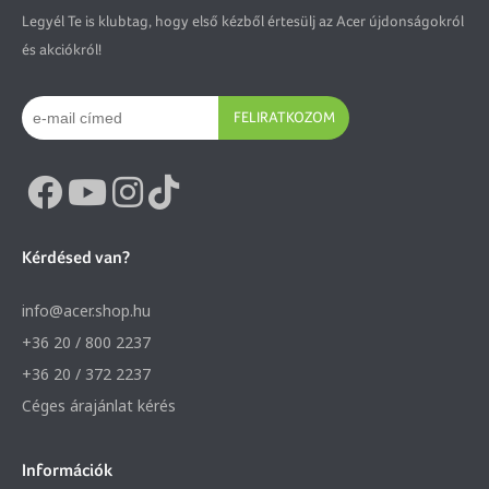
Legyél Te is klubtag, hogy első kézből értesülj az Acer újdonságokról
és akciókról!
FELIRATKOZOM
Kérdésed van?
info@acer.shop.hu
+36 20 / 800 2237
+36 20 / 372 2237
Céges árajánlat kérés
Információk