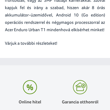
frontoldali, vagy az 5MP hátlapi kamerákkal. Szóval
kapjuk fel és irány a szabad, hiszen akár 8 órás
akkumulátor-üzemidővel, Android 10 (Go edition)
operációs rendszerrel és négymagos processzorral az
Acer Enduro Urban T1 mindenhová elkísérhet minket!
Várjuk a további részleteket!
Online hitel
Garancia otthonról