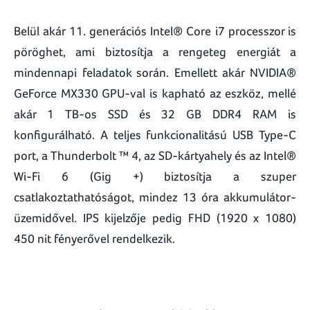
Belül akár 11. generációs Intel® Core i7 processzor is
pöröghet, ami biztosítja a rengeteg energiát a
mindennapi feladatok során. Emellett akár NVIDIA®
GeForce MX330 GPU-val is kapható az eszköz, mellé
akár 1 TB-os SSD és 32 GB DDR4 RAM is
konfigurálható. A teljes funkcionalitású USB Type-C
port, a Thunderbolt ™ 4, az SD-kártyahely és az Intel®
Wi-Fi 6 (Gig +) biztosítja a szuper
csatlakoztathatóságot, mindez 13 óra akkumulátor-
üzemidővel. IPS kijelzője pedig FHD (1920 x 1080)
450 nit fényerővel rendelkezik.