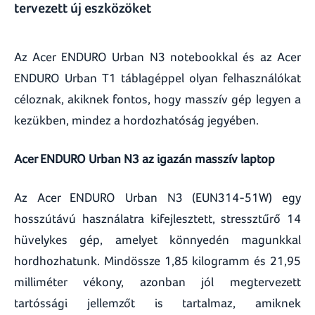
tervezett új eszközöket
Az Acer ENDURO Urban N3 notebookkal és az Acer
ENDURO Urban T1 táblagéppel olyan felhasználókat
céloznak, akiknek fontos, hogy masszív gép legyen a
kezükben, mindez a hordozhatóság jegyében.
Acer ENDURO Urban N3 az igazán masszív laptop
Az Acer ENDURO Urban N3 (EUN314-51W) egy
hosszútávú használatra kifejlesztett, stressztűrő 14
hüvelykes gép, amelyet könnyedén magunkkal
hordhozhatunk. Mindössze 1,85 kilogramm és 21,95
milliméter vékony, azonban jól megtervezett
tartóssági jellemzőt is tartalmaz, amiknek