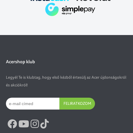
Acershop klub
Legyél Te is klubtag, hogy első kézből értesülj az Acer újdonságokról
és akciókról!
FELIRATKOZOM