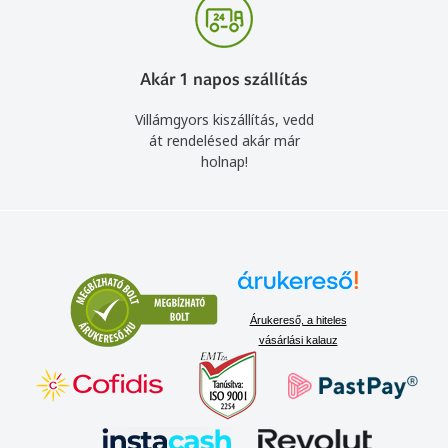
Akár 1 napos szállítás
Villámgyors kiszállítás, vedd
át rendelésed akár már
holnap!
Árukereső, a hiteles
vásárlási kalauz