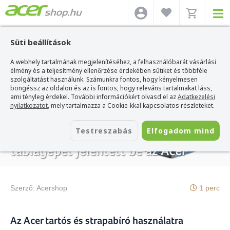
Süti beállítások
A webhely tartalmának megjelenítéséhez, a felhasználóbarát vásárlási
Acer webshop
>
Hírek
>
Új ENDURO Urban laptopot és táblagépet jelentett be
az Acer
élmény és a teljesítmény ellenőrzése érdekében sütiket és többféle
szolgáltatást használunk. Számunkra fontos, hogy kényelmesen
böngéssz az oldalon és az is fontos, hogy releváns tartalmakat láss,
ami tényleg érdekel. További információkért olvasd el az
Adatkezelési
nyilatkozatot
, mely tartalmazza a Cookie-kkal kapcsolatos részleteket.
2021. április 23.
Testreszabás
Elfogadom mind
Új ENDURO Urban laptopot és
táblagépet jelentett be az Acer
Szerző:
Acershop
1 perc
Az Acer tartós és strapabíró használatra