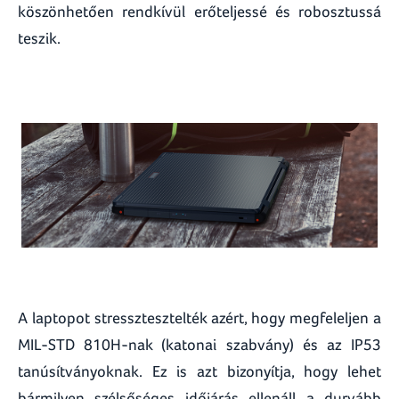
köszönhetően rendkívül erőteljessé és robosztussá
teszik.
A laptopot stressztesztelték azért, hogy megfeleljen a
MIL-STD 810H-nak (katonai szabvány) és az IP53
tanúsítványoknak. Ez is azt bizonyítja, hogy lehet
bármilyen szélsőséges időjárás ellenáll a durvább