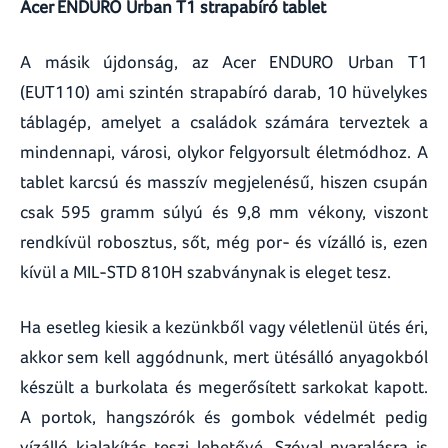
Acer ENDURO Urban T1 strapabíró tablet
A másik újdonság, az Acer ENDURO Urban T1
(EUT110) ami szintén strapabíró darab, 10 hüvelykes
táblagép, amelyet a családok számára terveztek a
mindennapi, városi, olykor felgyorsult életmódhoz. A
tablet karcsú és masszív megjelenésű, hiszen csupán
csak 595 gramm súlyú és 9,8 mm vékony, viszont
rendkívül robosztus, sőt, még por- és vízálló is, ezen
kívül a MIL-STD 810H szabványnak is eleget tesz.
Ha esetleg kiesik a kezünkből vagy véletlenül ütés éri,
akkor sem kell aggódnunk, mert ütésálló anyagokból
készült a burkolata és megerősített sarkokat kapott.
A portok, hangszórók és gombok védelmét pedig
vízálló kialakítás teszi lehetővé. Szóval nyaralásra is