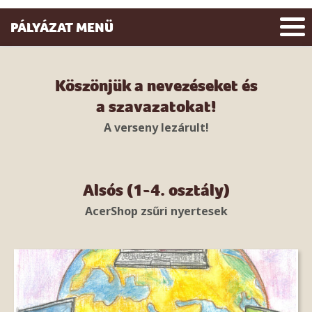
PÁLYÁZAT MENÜ
Köszönjük a nevezéseket és
a szavazatokat!
A verseny lezárult!
Alsós (1-4. osztály)
AcerShop zsűri nyertesek