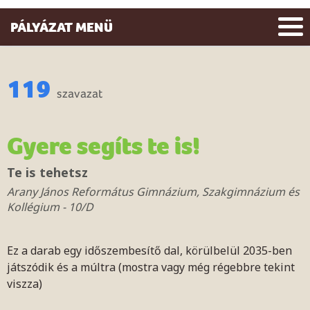
PÁLYÁZAT MENÜ
119
szavazat
Gyere segíts te is!
Te is tehetsz
Arany János Református Gimnázium, Szakgimnázium és
Kollégium - 10/D
Ez a darab egy időszembesítő dal, körülbelül 2035-ben
játszódik és a múltra (mostra vagy még régebbre tekint
viszza)