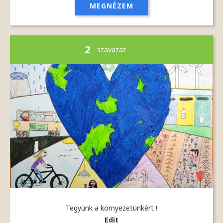
MEGNÉZEM
2
szavazat
Tegyünk a környezetünkért !
Edit