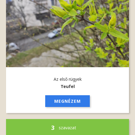
Az első rügyek
Teufel
MEGNÉZEM
3
szavazat