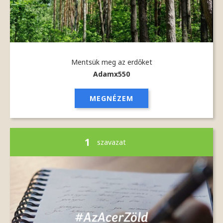
Mentsük meg az erdőket
Adamx550
MEGNÉZEM
1
szavazat