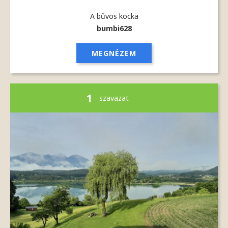
A bűvös kocka
bumbi628
MEGNÉZEM
1
szavazat