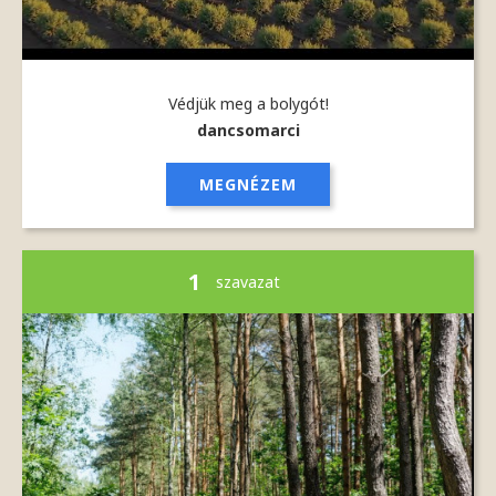
Védjük meg a bolygót!
dancsomarci
MEGNÉZEM
1
szavazat