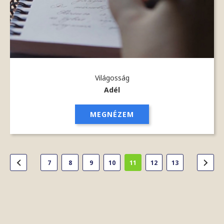
Világosság
Adél
MEGNÉZEM
7
8
9
10
11
12
13