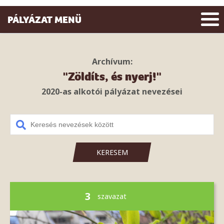
PÁLYÁZAT MENÜ
Archívum:
"Zöldíts, és nyerj!"
2020-as alkotói pályázat nevezései
KERESEM
3
szavazat