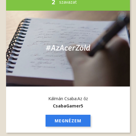
2
szavazat
Kálmán Csaba:Az őz
CsabaGamer5
MEGNÉZEM