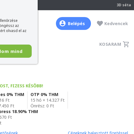
237
3D séta
ellenőrzése
Belépés
Kedvencek
böngéssz az
ért olvasd el az
KOSARAM
dom mind
OST, FIZESS KÉSŐBB!
es 0% THM
OTP 0% THM
16 Ft
15 hó × 14.327 Ft
7.450 Ft
Önrész: 0 Ft
xpress 18.90% THM
.670 Ft
t
hetőségek
Cégeknek halasztott fizetéssel