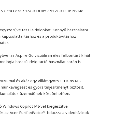
355 Octa Core / 16GB DDR5 / 512GB PCIe NVMe
egyszerűvé teszi a dolgokat. Könnyű használatra
a kapcsolattartáshoz és a produktivitáshoz
atsz.
ővel az Aspire Go vizuálisan éles felbontást kínál
ológia hosszú ideig tartó használat során is
RAM-mal és akár egy villámgyors 1 TB-os M.2
unkavégzést és gyors teljesítményt biztosít.
akkumulátor-üzemidőnek köszönhetően.
ő Windows Copilot MI-vel kiegészítve
és az Acer PurifiedVoice™ fokozza a videohívások