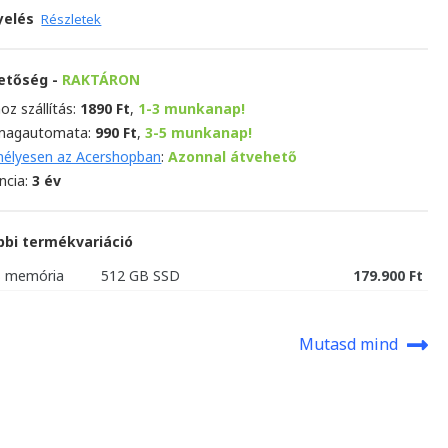
yelés
Részletek
hetőség -
RAKTÁRON
oz szállítás:
1890 Ft
,
1-3 munkanap!
magautomata:
990 Ft
,
3-5 munkanap!
élyesen az Acershopban
:
Azonnal átvehető
ncia:
3 év
bbi termékvariáció
B memória
512 GB SSD
179.900 Ft
Mutasd mind