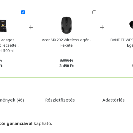
 adagos
Acer MX202 Wireless egér -
BANDIT WE
, ecsettel,
Fekete
Egé
el 500ml
Ft
3.990 Ft
Ft
3.490 Ft
emények
Részletfizetés
Adattörlés
(46)
tói garanciával
kapható.