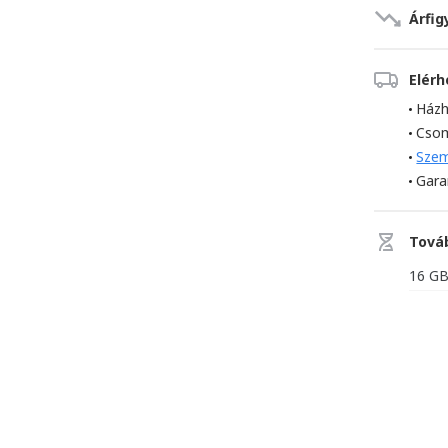
Árfig
Elér
Házh
Cso
Szem
Gara
Tová
16 G