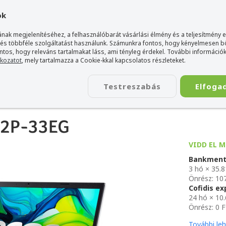
gyarország Acer márkaboltja
+36 20 / 800 2237
+36 20 / 372 2
ok
nak megjelenítéséhez, a felhasználóbarát vásárlási élmény és a teljesítmény 
 és többféle szolgáltatást használunk. Számunkra fontos, hogy kényelmesen 
ontos, hogy releváns tartalmakat láss, ami tényleg érdekel. További információk
tkozatot
, mely tartalmazza a Cookie-kkal kapcsolatos részleteket.
TÁSKA
ÉLETSTÍLUS
KIEGÉSZÍTŐ
KAPCSOLAT
Testreszabás
Elfoga
33EG
-32P-33EG
VIDD EL M
Bankment
3 hó × 35.8
Önrész: 10
Cofidis e
24 hó × 10
Önrész: 0 F
További le