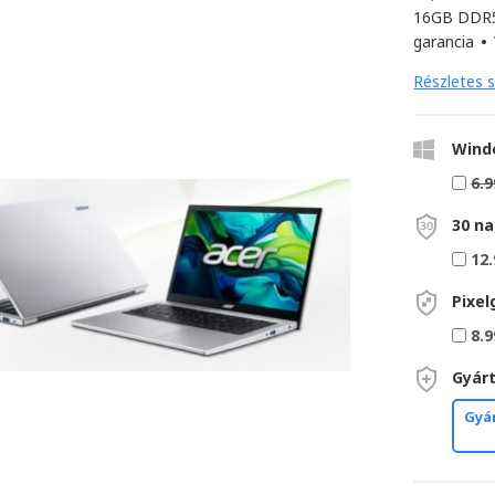
16GB DDR5
garancia
•
Részletes s
Wind
6.9
30 na
12.
Pixel
8.9
Gyárt
Gyár