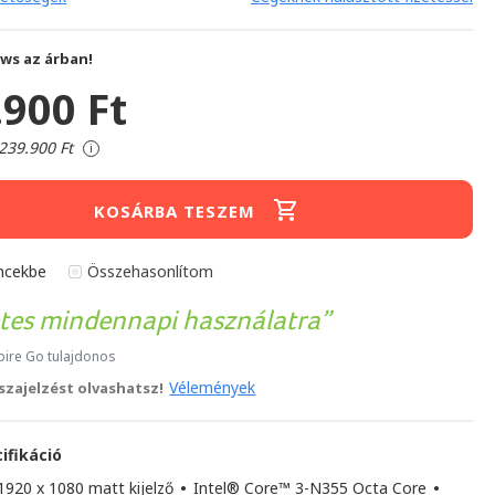
ws az árban!
.900 Ft
239.900 Ft
i
KOSÁRBA TESZEM
ncekbe
Összehasonlítom
etes mindennapi használatra
pire Go tulajdonos
Vélemények
sszajelzést olvashatsz!
ifikáció
1920 x 1080 matt kijelző
•
Intel® Core™ 3-N355 Octa Core
•