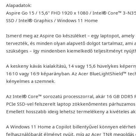
Alapadatok:
Aspire Go 15 / 15,6" FHD 1920 x 1080 / Intel® Core™ 3-N
SSD / Intel® Graphics / Windows 11 Home
Ismerd meg az Aspire Go készüléket – egy laptopot, amely 
tervezték, és minden olyan alapvető dolgot tartalmaz, ami 
szükséges – így mindenben kiemelkedő teljesítményt nyújth
A keskeny kávás kialakítású, 14 vagy 15,6 hüvelykes képerny
16:10 vagy 16:9 képarányban. Az Acer BlueLightShield™ techn
kényelmes a szemnek.
Az Intel® Core™ sorozatú processzorral, akár 16 GB DDR5 
PCIe SSD-vel felszerelt laptop zökkenőmentes párhuzamos m
Emellett hosszabb ideig lehetsz termelékeny a kivételes 
A Windows 11 Home a Copilot billentyűvel könnyen elérhet
felhasználóbarát élményt nyújt, míg az Acer TNR megoldás 