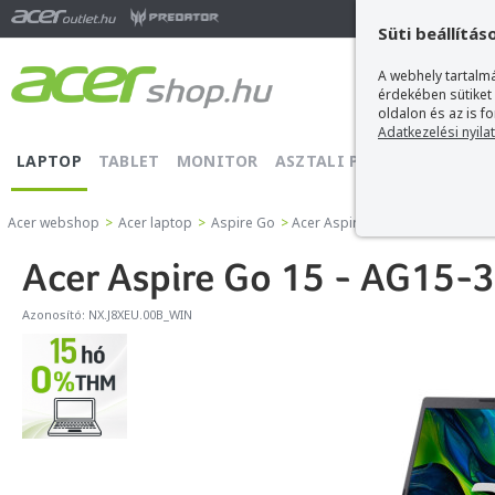
Ma
Süti beállítás
A webhely tartalmá
érdekében sütiket
oldalon és az is f
Adatkezelési nyila
LAPTOP
TABLET
MONITOR
ASZTALI PC
PROJEKTOR
Acer webshop
>
Acer laptop
>
Aspire Go
>
Acer Aspire Go 15 - AG15-32P-
Acer Aspire Go 15 - AG15
Azonosító:
NX.J8XEU.00B_WIN