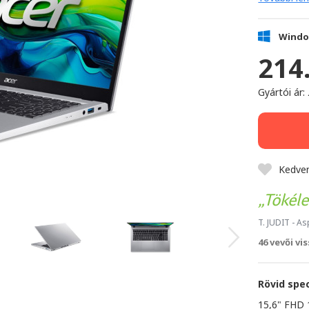
Windo
214
Gyártói ár:
Kedve
Tökél
T. JUDIT
- As
46 vevői vi
Rövid spec
15,6" FHD 