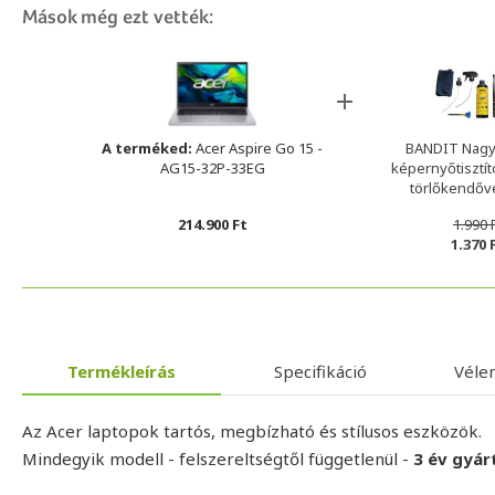
Mások még ezt vették:
A terméked:
Acer Aspire Go 15 -
BANDIT Nagy
AG15-32P-33EG
képernyőtisztító
törlőkendőv
214.900 Ft
1.990 
1.370 
Termékleírás
Specifikáció
Vél
Az Acer laptopok tartós, megbízható és stílusos eszközök.
Mindegyik modell - felszereltségtől függetlenül -
3 év gyár