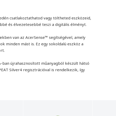
edén csatlakoztathatod vagy töltheted eszközeid,
bé és élvezetesebbé teszi a digitális élményt.
zekben van az AcerSense™ segítségével, amely
 sok minden mást is. Ez egy sokoldalú eszköz a
rt.
-ban újrahasznosított műanyagból készült hátsó
EAT Silver4 regisztrációval is rendelkezik, így