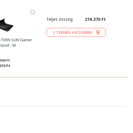
Teljes összeg:
216.270 Ft
2
TERMÉK A KOSÁRBA
STERN SUN Gamer
rpad - M
990 Ft
510 Ft