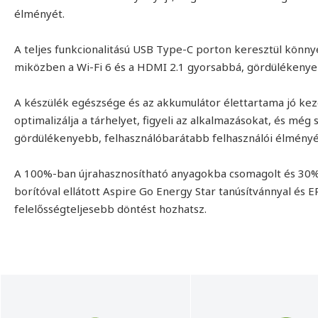
élményét.
A teljes funkcionalitású USB Type-C porton keresztül könny
miközben a Wi-Fi 6 és a HDMI 2.1 gyorsabbá, gördülékenyeb
A készülék egészsége és az akkumulátor élettartama jó ke
optimalizálja a tárhelyet, figyeli az alkalmazásokat, és még
gördülékenyebb, felhasználóbarátabb felhasználói élményé
A 100%-ban újrahasznosítható anyagokba csomagolt és 30%
borítóval ellátott Aspire Go Energy Star tanúsítvánnyal és EP
felelősségteljesebb döntést hozhatsz.