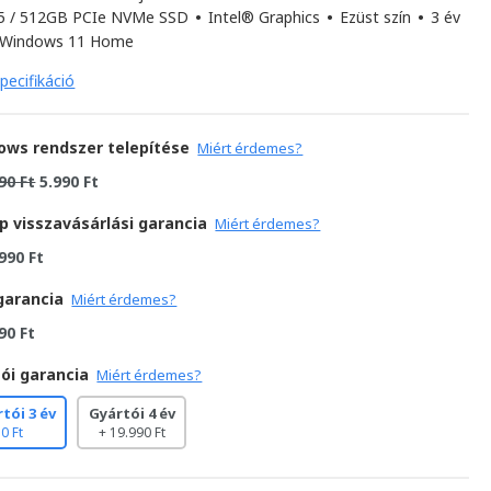
 / 512GB PCIe NVMe SSD
•
Intel® Graphics
•
Ezüst szín
•
3 év
Windows 11 Home
pecifikáció
ows rendszer telepítése
Miért érdemes?
90 Ft
5.990 Ft
p visszavásárlási garancia
Miért érdemes?
990 Ft
garancia
Miért érdemes?
90 Ft
ói garancia
Miért érdemes?
tói 3 év
Gyártói 4 év
0 Ft
+ 19.990 Ft