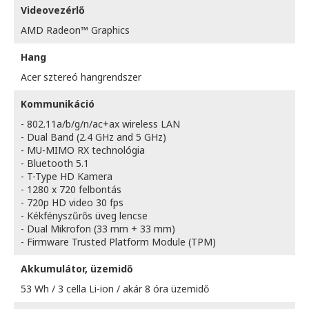
Videovezérlő
AMD Radeon™ Graphics
Hang
Acer sztereó hangrendszer
Kommunikáció
- 802.11a/b/g/n/ac+ax wireless LAN
- Dual Band (2.4 GHz and 5 GHz)
- MU-MIMO RX technológia
- Bluetooth 5.1
- T-Type HD Kamera
- 1280 x 720 felbontás
- 720p HD video 30 fps
- Kékfényszűrős üveg lencse
- Dual Mikrofon (33 mm + 33 mm)
- Firmware Trusted Platform Module (TPM)
Akkumulátor, üzemidő
53 Wh / 3 cella Li-ion / akár 8 óra üzemidő