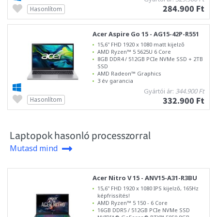
284.900 Ft
Hasonlítom
Acer Aspire Go 15 - AG15-42P-R551
15,6" FHD 1920 x 1080 matt kijelző
AMD Ryzen™ 5 5625U 6 Core
8GB DDR4 / 512GB PCIe NVMe SSD + 2TB
SSD
AMD Radeon™ Graphics
3 év garancia
Gyártói ár:
344.900 Ft
332.900 Ft
Hasonlítom
Laptopok hasonló processzorral
Mutasd mind
Acer Nitro V 15 - ANV15-A31-R3BU
15,6" FHD 1920 x 1080 IPS kijelző, 165Hz
képfrissítés!
AMD Ryzen™ 5 150 - 6 Core
16GB DDR5 / 512GB PCIe NVMe SSD