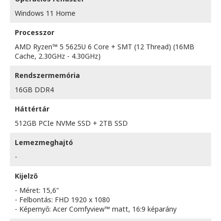
Windows 11 Home
Processzor
AMD Ryzen™ 5 5625U 6 Core + SMT (12 Thread) (16MB
Cache, 2.30GHz - 4.30GHz)
Rendszermemória
16GB DDR4
Háttértár
512GB PCIe NVMe SSD + 2TB SSD
Lemezmeghajtó
-
Kijelző
- Méret: 15,6"
- Felbontás: FHD 1920 x 1080
- Képernyő: Acer Comfyview™ matt, 16:9 képarány