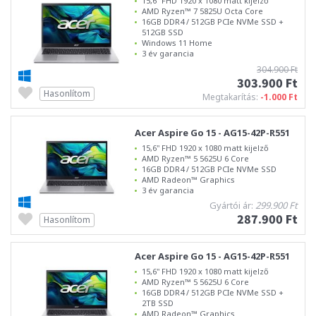
15,6" FHD 1920 x 1080 matt kijelző
AMD Ryzen™ 7 5825U Octa Core
16GB DDR4 / 512GB PCIe NVMe SSD +
512GB SSD
Windows 11 Home
3 év garancia
304.900 Ft
303.900 Ft
Hasonlítom
Megtakarítás:
-1.000 Ft
Acer Aspire Go 15 - AG15-42P-R551
15,6" FHD 1920 x 1080 matt kijelző
AMD Ryzen™ 5 5625U 6 Core
16GB DDR4 / 512GB PCIe NVMe SSD
AMD Radeon™ Graphics
3 év garancia
Gyártói ár:
299.900 Ft
287.900 Ft
Hasonlítom
Acer Aspire Go 15 - AG15-42P-R551
15,6" FHD 1920 x 1080 matt kijelző
AMD Ryzen™ 5 5625U 6 Core
16GB DDR4 / 512GB PCIe NVMe SSD +
2TB SSD
AMD Radeon™ Graphics