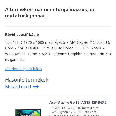
A terméket már nem forgalmazzuk, de
mutatunk jobbat!
Rövid specifikáció
15,6" FHD 1920 x 1080 matt kijelző
•
AMD Ryzen™ 5 5625U 6
Core
•
16GB DDR4 / 512GB PCIe NVMe SSD + 2TB SSD
•
Windows 11 Home
•
AMD Radeon™ Graphics
•
Ezüst szín
•
3
év garancia
Részletes specifikáció
Hasonló termékek
Mutasd mind
Acer Aspire Go 15 -AG15-42P-R6X6
15,6" FHD 1920 x 1080 matt kijelző
AMD Ryzen™ 7 5825U Octa Core
16GB DDR4 / 512GB PCIe NVMe SSD +