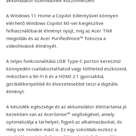
akkumulátor-üzemidőnek köszönhetően.
A Windows 11 Home a Copilot billentyűvel könnyen
elérhető Windows Copilot MI-vel kiegészítve
felhasználóbarát élményt nyújt, míg az Acer TNR
megoldás és az Acer PurifiedVoice™ fokozza a
videohívások élményét.
A teljes funkcionalitású USB Type-C porton keresztül
könnyedén csatlakoztathatod vagy töltheted eszközeid,
miközben a Wi-Fi 6 és a HDMI 2.1 gyorsabbá,
gördülékenyebbé és élvezetesebbé teszi a digitális
élményt.
A készülék egészsége és az akkumulátor élettartama jó
kezekben van az AcerSense™ segítségével, amely
optimalizálja a tárhelyet, figyeli az alkalmazásokat, és
még sok minden mást is. Ez egy sokoldalú eszköz a