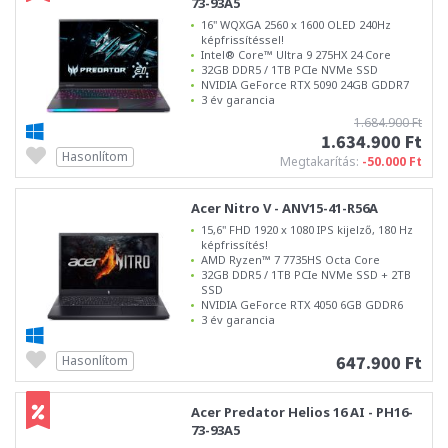
73-93A5
16" WQXGA 2560 x 1600 OLED 240Hz
képfrissítéssel!
Intel® Core™ Ultra 9 275HX 24 Core
32GB DDR5 / 1TB PCIe NVMe SSD
NVIDIA GeForce RTX 5090 24GB GDDR7
3 év garancia
1.684.900 Ft
1.634.900 Ft
Hasonlítom
Megtakarítás:
-50.000 Ft
Acer Nitro V - ANV15-41-R56A
15,6" FHD 1920 x 1080 IPS kijelző, 180 Hz
képfrissítés!
AMD Ryzen™ 7 7735HS Octa Core
32GB DDR5 / 1TB PCIe NVMe SSD + 2TB
SSD
NVIDIA GeForce RTX 4050 6GB GDDR6
3 év garancia
647.900 Ft
Hasonlítom
Acer Predator Helios 16 AI - PH16-
73-93A5