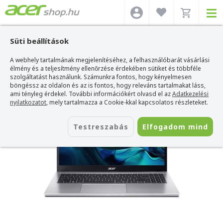
Süti beállítások
A webhely tartalmának megjelenítéséhez, a felhasználóbarát vásárlási
Acer webshop
>
Acer laptop
>
Aspire Go
>
Acer Aspire Go 15 - AG15-42P-R5QS
élmény és a teljesítmény ellenőrzése érdekében sütiket és többféle
Acer Aspire Go 15 - AG15-42P-R5QS
szolgáltatást használunk. Számunkra fontos, hogy kényelmesen
böngéssz az oldalon és az is fontos, hogy releváns tartalmakat láss,
Azonosító:
NX.J7WEU.006_SSD2T
ami tényleg érdekel. További információkért olvasd el az
Adatkezelési
nyilatkozatot
, mely tartalmazza a Cookie-kkal kapcsolatos részleteket.
Testreszabás
Elfogadom mind