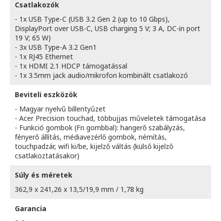
Csatlakozók
- 1x USB Type-C (USB 3.2 Gen 2 (up to 10 Gbps),
DisplayPort over USB-C, USB charging 5 V; 3 A, DC-in port
19 V; 65 W)
- 3x USB Type-A 3.2 Gen1
- 1x RJ45 Ethernet
- 1x HDMI 2.1 HDCP támogatással
- 1x 3.5mm jack audio/mikrofon kombinált csatlakozó
Beviteli eszközök
- Magyar nyelvű billentyűzet
- Acer Precision touchad, többujjas műveletek támogatása
- Funkció gombok (Fn gombbal): hangerő szabályzás,
fényerő állítás, médiavezérlő gombok, némítás,
touchpadzár, wifi ki/be, kijelző váltás (külső kijelző
csatlakoztatásakor)
Súly és méretek
362,9 x 241,26 x 13,5/19,9 mm / 1,78 kg
Garancia