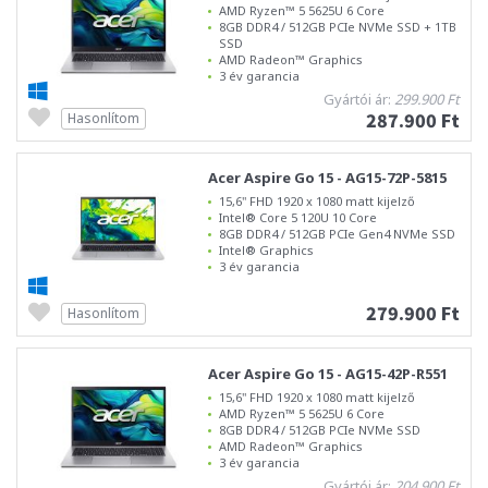
AMD Ryzen™ 5 5625U 6 Core
8GB DDR4 / 512GB PCIe NVMe SSD + 1TB
SSD
AMD Radeon™ Graphics
3 év garancia
Gyártói ár:
299.900 Ft
287.900 Ft
Hasonlítom
Acer Aspire Go 15 - AG15-72P-5815
15,6" FHD 1920 x 1080 matt kijelző
Intel® Core 5 120U 10 Core
8GB DDR4 / 512GB PCIe Gen4 NVMe SSD
Intel® Graphics
3 év garancia
279.900 Ft
Hasonlítom
Acer Aspire Go 15 - AG15-42P-R551
15,6" FHD 1920 x 1080 matt kijelző
AMD Ryzen™ 5 5625U 6 Core
8GB DDR4 / 512GB PCIe NVMe SSD
AMD Radeon™ Graphics
3 év garancia
Gyártói ár:
204.900 Ft