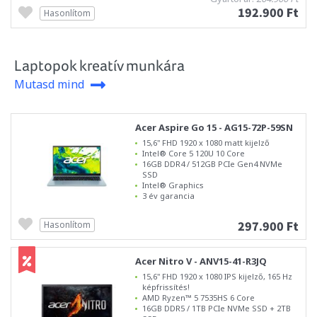
192.900 Ft
Hasonlítom
Laptopok kreatív munkára
Mutasd mind
Acer Aspire Go 15 - AG15-72P-59SN
15,6" FHD 1920 x 1080 matt kijelző
Intel® Core 5 120U 10 Core
16GB DDR4 / 512GB PCIe Gen4 NVMe
SSD
Intel® Graphics
3 év garancia
297.900 Ft
Hasonlítom
Acer Nitro V - ANV15-41-R3JQ
15,6" FHD 1920 x 1080 IPS kijelző, 165 Hz
képfrissítés!
AMD Ryzen™ 5 7535HS 6 Core
16GB DDR5 / 1TB PCIe NVMe SSD + 2TB