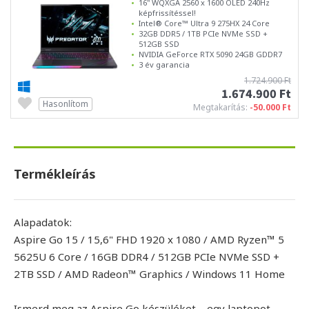
16" WQXGA 2560 x 1600 OLED 240Hz
képfrissítéssel!
Intel® Core™ Ultra 9 275HX 24 Core
32GB DDR5 / 1TB PCIe NVMe SSD +
512GB SSD
NVIDIA GeForce RTX 5090 24GB GDDR7
3 év garancia
1.724.900 Ft
1.674.900 Ft
Hasonlítom
Megtakarítás:
-50.000 Ft
Termékleírás
Alapadatok:
Aspire Go 15 / 15,6" FHD 1920 x 1080 / AMD Ryzen™ 5
5625U 6 Core / 16GB DDR4 / 512GB PCIe NVMe SSD +
2TB SSD / AMD Radeon™ Graphics / Windows 11 Home
Ismerd meg az Aspire Go készüléket – egy laptopot,