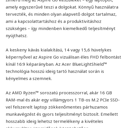
amely egyszerűvé teszi a dolgokat. Könnyű használatra
tervezték, és minden olyan alapvető dolgot tartalmaz,
ami a kapcsolattartáshoz és a produktivitáshoz
szükséges – így mindenben kiemelkedő teljesítményt
nyújthatsz.
A keskeny kávás kialakítású, 14 vagy 15,6 hüvelykes
képernyővel az Aspire Go vizuálisan éles FHD felbontást
kínál 16:9 képarányban. Az Acer BlueLightShield™
technológia hosszú ideig tartó használat során is
kényelmes a szemnek.
Az AMD Ryzen™ sorozatú processzorral, akár 16 GB
RAM-mal és akár egy villámgyors 1 TB-os M.2 PCIe SSD-
vel felszerelt laptop zökkenőmentes párhuzamos
munkavégzést és gyors teljesítményt biztosít. Emellett
hosszabb ideig lehetsz termelékeny a kivételes