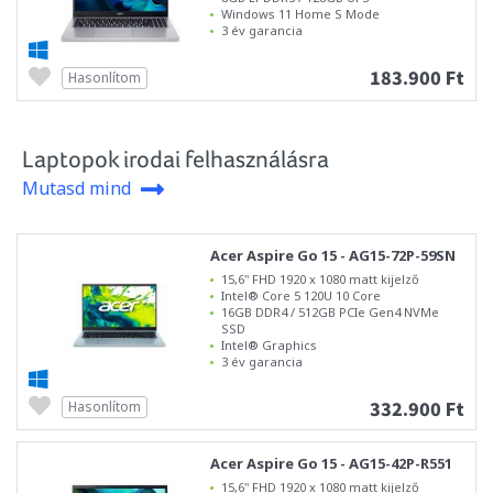
Windows 11 Home S Mode
3 év garancia
183.900 Ft
Hasonlítom
Laptopok irodai felhasználásra
Mutasd mind
Acer Aspire Go 15 - AG15-72P-59SN
15,6" FHD 1920 x 1080 matt kijelző
Intel® Core 5 120U 10 Core
16GB DDR4 / 512GB PCIe Gen4 NVMe
SSD
Intel® Graphics
3 év garancia
332.900 Ft
Hasonlítom
Acer Aspire Go 15 - AG15-42P-R551
15,6" FHD 1920 x 1080 matt kijelző