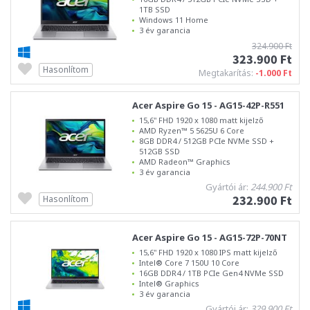
1TB SSD
Windows 11 Home
3 év garancia
324.900 Ft
323.900 Ft
Hasonlítom
Megtakarítás:
-1.000 Ft
Acer Aspire Go 15 - AG15-42P-R551
15,6" FHD 1920 x 1080 matt kijelző
AMD Ryzen™ 5 5625U 6 Core
8GB DDR4 / 512GB PCIe NVMe SSD +
512GB SSD
AMD Radeon™ Graphics
3 év garancia
Gyártói ár:
244.900 Ft
232.900 Ft
Hasonlítom
Acer Aspire Go 15 - AG15-72P-70NT
15,6" FHD 1920 x 1080 IPS matt kijelző
Intel® Core 7 150U 10 Core
16GB DDR4 / 1TB PCIe Gen4 NVMe SSD
Intel® Graphics
3 év garancia
Gyártói ár:
329.900 Ft