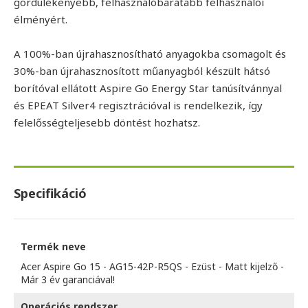
gördülékenyebb, felhasználóbarátabb felhasználói
élményért.
A 100%-ban újrahasznosítható anyagokba csomagolt és
30%-ban újrahasznosított műanyagból készült hátsó
borítóval ellátott Aspire Go Energy Star tanúsítvánnyal
és EPEAT Silver4 regisztrációval is rendelkezik, így
felelősségteljesebb döntést hozhatsz.
Specifikáció
Termék neve
Acer Aspire Go 15 - AG15-42P-R5QS - Ezüst - Matt kijelző -
Már 3 év garanciával!
Operációs rendszer