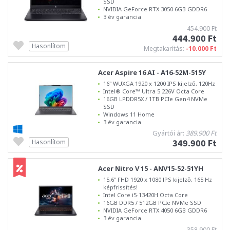
SSD
NVIDIA GeForce RTX 3050 6GB GDDR6
3 év garancia
454.900 Ft
444.900 Ft
Hasonlítom
Megtakarítás:
-10.000 Ft
Acer Aspire 16 AI - A16-52M-515Y
16" WUXGA 1920 x 1200 IPS kijelző, 120Hz
Intel® Core™ Ultra 5 226V Octa Core
16GB LPDDR5X / 1TB PCIe Gen4 NVMe
SSD
Windows 11 Home
3 év garancia
Gyártói ár:
389.900 Ft
349.900 Ft
Hasonlítom
Acer Nitro V 15 - ANV15-52-51YH
15,6" FHD 1920 x 1080 IPS kijelző, 165 Hz
képfrissítés!
Intel Core i5-13420H Octa Core
16GB DDR5 / 512GB PCIe NVMe SSD
NVIDIA GeForce RTX 4050 6GB GDDR6
3 év garancia
358.900 Ft