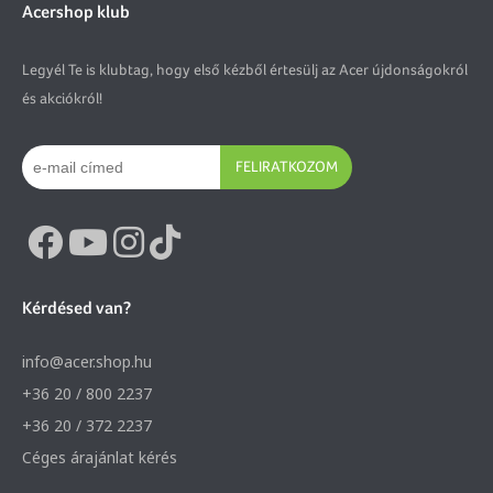
Acershop klub
Legyél Te is klubtag, hogy első kézből értesülj az Acer újdonságokról
és akciókról!
FELIRATKOZOM
Kérdésed van?
info@acer.shop.hu
+36 20 / 800 2237
+36 20 / 372 2237
Céges árajánlat kérés