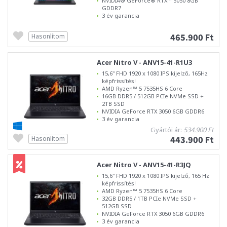
NVIDIA® GeForce® RTX™ 5050 8GB
GDDR7
3 év garancia
465.900 Ft
Hasonlítom
Acer Nitro V - ANV15-41-R1U3
15,6" FHD 1920 x 1080 IPS kijelző, 165Hz
képfrissítés!
AMD Ryzen™ 5 7535HS 6 Core
16GB DDR5 / 512GB PCIe NVMe SSD +
2TB SSD
NVIDIA GeForce RTX 3050 6GB GDDR6
3 év garancia
Gyártói ár:
534.900 Ft
443.900 Ft
Hasonlítom
Acer Nitro V - ANV15-41-R3JQ
15,6" FHD 1920 x 1080 IPS kijelző, 165 Hz
képfrissítés!
AMD Ryzen™ 5 7535HS 6 Core
32GB DDR5 / 1TB PCIe NVMe SSD +
512GB SSD
NVIDIA GeForce RTX 3050 6GB GDDR6
3 év garancia