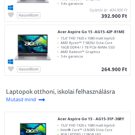
3 év garancia
Gyártói ár:
404.900 Ft
392.900 Ft
Hasonlítom
Acer Aspire Go 15 -AG15-42P-R1ME
15,6" FHD 1920 x 1080 matt kijelző
AMD Ryzen™ 7 5825U Octa Core
16GB DDR4 / 1 TB PCIe NVMe SSD
AMD Radeon™ Graphics
3 év garancia
264.900 Ft
Hasonlítom
Laptopok otthoni, iskolai felhasználásra
Mutasd mind
Acer Aspire Go 15 - AG15-31P-36RY
15,6" FHD 1920 x 1080 matt kijelző
Intel® Core™ i3-N305 Octa Core
8GB LPDDR5 / 128GB UFS