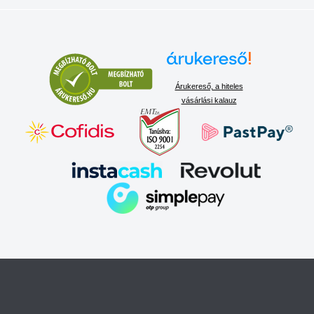
Árukereső, a hiteles
vásárlási kalauz