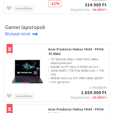
-12%
314.900 Ft
Hasonlítom
Megtakarítás:
-44.000 Ft
Gamer lapotopok
Mutasd mind
Acer Predator Helios 16 AI - PH16-
73-93A5
16" WQXGA 2560 x 1600 OLED 240Hz
képfrissítéssel!
Intel® Core™ Ultra 9 275HX 24 Core
32GB DDR5 / 1TB PCIe NVMe SSD + 1TB
SSD
NVIDIA GeForce RTX 5090 24GB GDDR7
3 év garancia
1.709.900 Ft
1.659.900 Ft
Hasonlítom
Megtakarítás:
-50.000 Ft
Acer Predator Helios 16 AI - PH16-