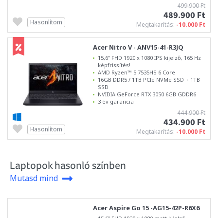
499.900 Ft
489.900 Ft
Hasonlítom
Megtakarítás:
-10.000 Ft
Acer Nitro V - ANV15-41-R3JQ
15,6" FHD 1920 x 1080 IPS kijelző, 165 Hz
képfrissítés!
AMD Ryzen™ 5 7535HS 6 Core
16GB DDR5 / 1TB PCIe NVMe SSD + 1TB
SSD
NVIDIA GeForce RTX 3050 6GB GDDR6
3 év garancia
444.900 Ft
434.900 Ft
Hasonlítom
Megtakarítás:
-10.000 Ft
Laptopok hasonló színben
Mutasd mind
Acer Aspire Go 15 -AG15-42P-R6X6