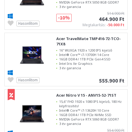
NVIDIA GeForce RTX 5050 8GB GDDR7
3 év garancia
514.900 Ft
-10%
464.900 Ft
Hasonlítom
Megtakarítás:
-50.000 Ft
Acer TravelMate TMP416-72-TCO-
71X8
16" WUXGA 1920 x 1200 IPS kijelző
Intel® Core™ i7-13700H 14 Core
16GB DDR4 / 1TB PCIe Gen4 SSD
Intel Iris Xe Graphics
3 év garancia
555.900 Ft
Hasonlítom
Acer Nitro V 15 - ANV15-52-71ST
15,6" FHD 1920 x 1080 IPS kijelző, 180 Hz
képfrissítés!
Intel® Core™ i7-13620H 10 Core
16GB DDR4 / 1TB PCIe NVMe SSD
NVIDIA GeForce RTX 5060 8GB GDDR7
3 év garancia
554.900 Ft