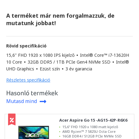
A terméket már nem forgalmazzuk, de
mutatunk jobbat!
Rövid specifikáció
15,6" FHD 1920 x 1080 IPS kijelző
•
Intel® Core™ i7-13620H
10 Core
•
32GB DDR5 / 1TB PCIe Gen4 NVMe SSD
•
Intel®
UHD Graphics
•
Ezüst szín
•
3 év garancia
Részletes specifikáció
Hasonló termékek
Mutasd mind
Acer Aspire Go 15 -AG15-42P-R6X6
15,6" FHD 1920 x 1080 matt kijelző
AMD Ryzen™ 7 5825U Octa Core
16GB DDR4 / 512GB PCIe NVMe SSD