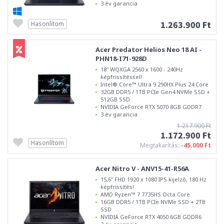
3 év garancia
1.263.900 Ft
Hasonlítom
Acer Predator Helios Neo 18 AI -
PHN18-I71-928D
18" WQXGA 2560 x 1600 - 240Hz
képfrissítéssel!
Intel® Core™ Ultra 9 290HX Plus 24 Core
32GB DDR5 / 1TB PCIe Gen4 NVMe SSD +
512GB SSD
NVIDIA GeForce RTX 5070 8GB GDDR7
3 év garancia
1.217.900 Ft
1.172.900 Ft
Hasonlítom
Megtakarítás:
-45.000 Ft
Acer Nitro V - ANV15-41-R56A
15,6" FHD 1920 x 1080 IPS kijelző, 180 Hz
képfrissítés!
AMD Ryzen™ 7 7735HS Octa Core
16GB DDR5 / 1TB PCIe NVMe SSD + 2TB
SSD
NVIDIA GeForce RTX 4050 6GB GDDR6