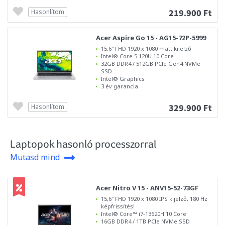
219.900 Ft
Hasonlítom
Acer Aspire Go 15 - AG15-72P-5999
15,6" FHD 1920 x 1080 matt kijelző
Intel® Core 5 120U 10 Core
32GB DDR4 / 512GB PCIe Gen4 NVMe
SSD
Intel® Graphics
3 év garancia
329.900 Ft
Hasonlítom
Laptopok hasonló processzorral
Mutasd mind
Acer Nitro V 15 - ANV15-52-73GF
15,6" FHD 1920 x 1080 IPS kijelző, 180 Hz
képfrissítés!
Intel® Core™ i7-13620H 10 Core
16GB DDR4 / 1TB PCIe NVMe SSD