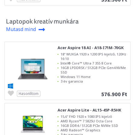
Laptopok kreatív munkára
Mutasd mind
Acer Aspire 18 AI - A18-I71M-70GK
18" WUXGA 1920 x 1200 IPS kijelző, 120Hz
16:10
Intel® Core™ Ultra 7 355 8 Core
16GB LPDDR5X / 512GB PCIe Gen4 NVMe
SSD
Windows 11 Home
3 év garancia
576.900 Ft
Hasonlítom
Acer Aspire Lite - AL15-45P-R5HK
15,6" FHD 1920 x 1080 IPS kijelző
AMD Ryzen™ 7 5825U Octa Core
16GB DDR4 / 512GB PCIe NVMe SSD
AMD Radeon™ Graphics
3 év garancia