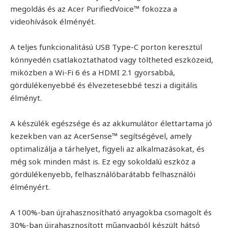
megoldás és az Acer PurifiedVoice™ fokozza a
videohívások élményét.
A teljes funkcionalitású USB Type-C porton keresztül
könnyedén csatlakoztathatod vagy töltheted eszközeid,
miközben a Wi-Fi 6 és a HDMI 2.1 gyorsabbá,
gördülékenyebbé és élvezetesebbé teszi a digitális
élményt.
A készülék egészsége és az akkumulátor élettartama jó
kezekben van az AcerSense™ segítségével, amely
optimalizálja a tárhelyet, figyeli az alkalmazásokat, és
még sok minden mást is. Ez egy sokoldalú eszköz a
gördülékenyebb, felhasználóbarátabb felhasználói
élményért.
A 100%-ban újrahasznosítható anyagokba csomagolt és
30%-ban újrahasznosított műanyagból készült hátsó