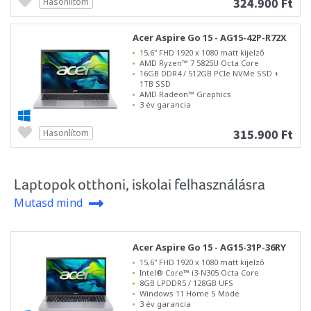
324.900 Ft
Hasonlítom
Acer Aspire Go 15 - AG15-42P-R72X
15,6" FHD 1920 x 1080 matt kijelző
AMD Ryzen™ 7 5825U Octa Core
16GB DDR4 / 512GB PCIe NVMe SSD +
1TB SSD
AMD Radeon™ Graphics
3 év garancia
315.900 Ft
Hasonlítom
Laptopok otthoni, iskolai felhasználásra
Mutasd mind
Acer Aspire Go 15 - AG15-31P-36RY
15,6" FHD 1920 x 1080 matt kijelző
Intel® Core™ i3-N305 Octa Core
8GB LPDDR5 / 128GB UFS
Windows 11 Home S Mode
3 év garancia