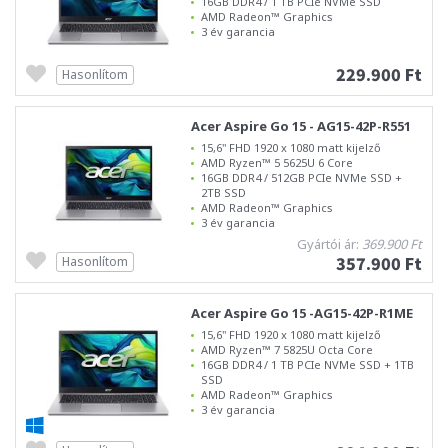
16GB DDR4 / 1 TB PCIe NVMe SSD
AMD Radeon™ Graphics
3 év garancia
229.900 Ft
Hasonlítom
Acer Aspire Go 15 - AG15-42P-R551
15,6" FHD 1920 x 1080 matt kijelző
AMD Ryzen™ 5 5625U 6 Core
16GB DDR4 / 512GB PCIe NVMe SSD +
2TB SSD
AMD Radeon™ Graphics
3 év garancia
Gyártói ár:
369.900 Ft
357.900 Ft
Hasonlítom
Acer Aspire Go 15 -AG15-42P-R1ME
15,6" FHD 1920 x 1080 matt kijelző
AMD Ryzen™ 7 5825U Octa Core
16GB DDR4 / 1 TB PCIe NVMe SSD + 1TB
SSD
AMD Radeon™ Graphics
3 év garancia