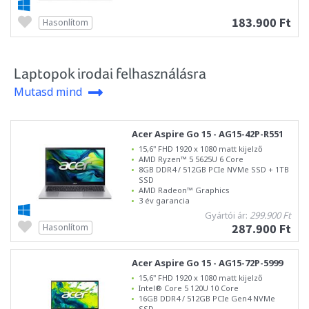
183.900 Ft
Hasonlítom
Laptopok irodai felhasználásra
Mutasd mind
Acer Aspire Go 15 - AG15-42P-R551
15,6" FHD 1920 x 1080 matt kijelző
AMD Ryzen™ 5 5625U 6 Core
8GB DDR4 / 512GB PCIe NVMe SSD + 1TB
SSD
AMD Radeon™ Graphics
3 év garancia
Gyártói ár:
299.900 Ft
287.900 Ft
Hasonlítom
Acer Aspire Go 15 - AG15-72P-5999
15,6" FHD 1920 x 1080 matt kijelző
Intel® Core 5 120U 10 Core
16GB DDR4 / 512GB PCIe Gen4 NVMe
SSD