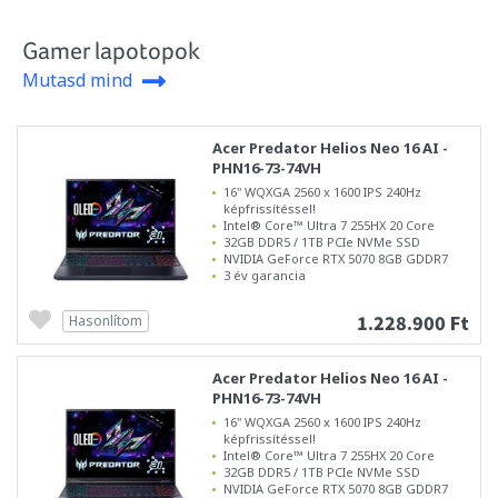
Gamer lapotopok
Mutasd mind
Acer Predator Helios Neo 16 AI -
PHN16-73-74VH
16" WQXGA 2560 x 1600 IPS 240Hz
képfrissítéssel!
Intel® Core™ Ultra 7 255HX 20 Core
32GB DDR5 / 1TB PCIe NVMe SSD
NVIDIA GeForce RTX 5070 8GB GDDR7
3 év garancia
1.228.900 Ft
Hasonlítom
Acer Predator Helios Neo 16 AI -
PHN16-73-74VH
16" WQXGA 2560 x 1600 IPS 240Hz
képfrissítéssel!
Intel® Core™ Ultra 7 255HX 20 Core
32GB DDR5 / 1TB PCIe NVMe SSD
NVIDIA GeForce RTX 5070 8GB GDDR7