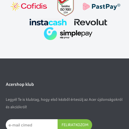
Acershop klub
Legyél Te is klubtag, hogy első kézből értesülj az Acer újdonságokról
és akciókról!
FELIRATKOZOM