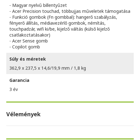
- Magyar nyelvű billentyűzet
- Acer Precision touchad, többujjas műveletek támogatása
- Funkció gombok (Fn gombbal): hangerő szabályzás,
fényerő állítás, médiavezérlő gombok, némítás,
touchpadzár, wifi ki/be, kijelző váltás (külső kijelző
csatlakoztatásakor)
- Acer Sense gomb
- Copilot gomb
Súly és méretek
362,9 x 237,5 x 14,6/19,9 mm / 1,8 kg
Garancia
3 év
Vélemények