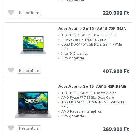
220.900 Ft
Hasonlítom
Acer Aspire Go 15 - AG15-72P-59SN
15,6" FHD 1920 x 1080 matt kijelző
Intel® Core 5 120U 10 Core
32GB DDR4 / 512GB PCIe Gen4 NVMe
SSD
Intel® Graphics
3 év garancia
407.900 Ft
Hasonlítom
Acer Aspire Go 15 -AG15-42P-R1ME
15,6" FHD 1920 x 1080 matt kijelző
AMD Ryzen™ 7 5825U Octa Core
16GB DDR4 / 1 TB PCIe NVMe SSD + 1TB
SSD
AMD Radeon™ Graphics
3 év garancia
289.900 Ft
Hasonlítom