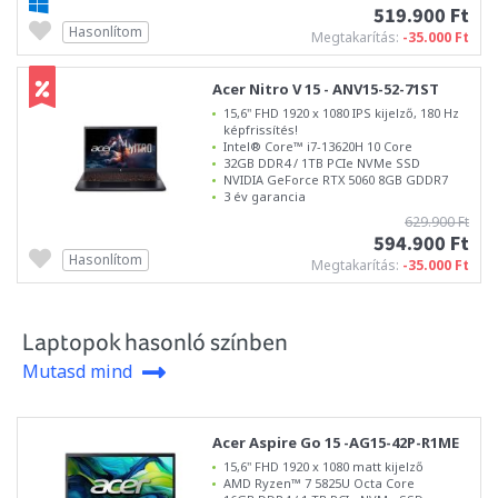
519.900 Ft
Hasonlítom
Megtakarítás:
-35.000 Ft
Acer Nitro V 15 - ANV15-52-71ST
15,6" FHD 1920 x 1080 IPS kijelző, 180 Hz
képfrissítés!
Intel® Core™ i7-13620H 10 Core
32GB DDR4 / 1TB PCIe NVMe SSD
NVIDIA GeForce RTX 5060 8GB GDDR7
3 év garancia
629.900 Ft
594.900 Ft
Hasonlítom
Megtakarítás:
-35.000 Ft
Laptopok hasonló színben
Mutasd mind
Acer Aspire Go 15 -AG15-42P-R1ME
15,6" FHD 1920 x 1080 matt kijelző
AMD Ryzen™ 7 5825U Octa Core