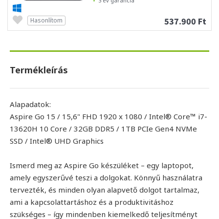
3 év garancia
537.900 Ft
Hasonlítom
Termékleírás
Alapadatok:
Aspire Go 15 / 15,6" FHD 1920 x 1080 / Intel® Core™ i7-
13620H 10 Core / 32GB DDR5 / 1TB PCIe Gen4 NVMe
SSD / Intel® UHD Graphics
Ismerd meg az Aspire Go készüléket – egy laptopot,
amely egyszerűvé teszi a dolgokat. Könnyű használatra
tervezték, és minden olyan alapvető dolgot tartalmaz,
ami a kapcsolattartáshoz és a produktivitáshoz
szükséges – így mindenben kiemelkedő teljesítményt