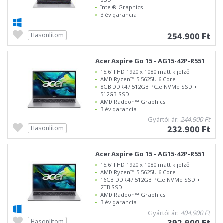
Intel® Graphics
3 év garancia
254.900 Ft
Hasonlítom
Acer Aspire Go 15 - AG15-42P-R551
15,6" FHD 1920 x 1080 matt kijelző
AMD Ryzen™ 5 5625U 6 Core
8GB DDR4 / 512GB PCIe NVMe SSD +
512GB SSD
AMD Radeon™ Graphics
3 év garancia
Gyártói ár:
244.900 Ft
232.900 Ft
Hasonlítom
Acer Aspire Go 15 - AG15-42P-R551
15,6" FHD 1920 x 1080 matt kijelző
AMD Ryzen™ 5 5625U 6 Core
16GB DDR4 / 512GB PCIe NVMe SSD +
2TB SSD
AMD Radeon™ Graphics
3 év garancia
Gyártói ár:
404.900 Ft
392.900 Ft
Hasonlítom