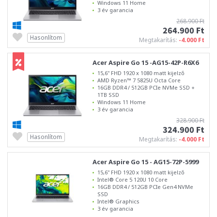
Windows 11 Home
3 év garancia
268.900 Ft
264.900 Ft
Hasonlítom
Megtakarítás:
-4.000 Ft
Acer Aspire Go 15 -AG15-42P-R6X6
15,6" FHD 1920 x 1080 matt kijelző
AMD Ryzen™ 7 5825U Octa Core
16GB DDR4 / 512GB PCIe NVMe SSD +
1TB SSD
Windows 11 Home
3 év garancia
328.900 Ft
324.900 Ft
Hasonlítom
Megtakarítás:
-4.000 Ft
Acer Aspire Go 15 - AG15-72P-5999
15,6" FHD 1920 x 1080 matt kijelző
Intel® Core 5 120U 10 Core
16GB DDR4 / 512GB PCIe Gen4 NVMe
SSD
Intel® Graphics
3 év garancia