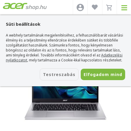
Süti beállítások
A webhely tartalmának megjelenítéséhez, a felhasználóbarát vásárlási
Acer webshop
>
Acer laptop
>
Aspire Go
>
Acer Aspire Go 15 - AG15-71P-72YH
élmény és a teljesítmény ellenőrzése érdekében sütiket és többféle
Acer Aspire Go 15 - AG15-71P-72YH
szolgáltatást használunk. Számunkra fontos, hogy kényelmesen
böngéssz az oldalon és az is fontos, hogy releváns tartalmakat láss,
Azonosító:
NX.J6SEU.002_MEM32
ami tényleg érdekel. További információkért olvasd el az
Adatkezelési
nyilatkozatot
, mely tartalmazza a Cookie-kkal kapcsolatos részleteket.
Testreszabás
Elfogadom mind