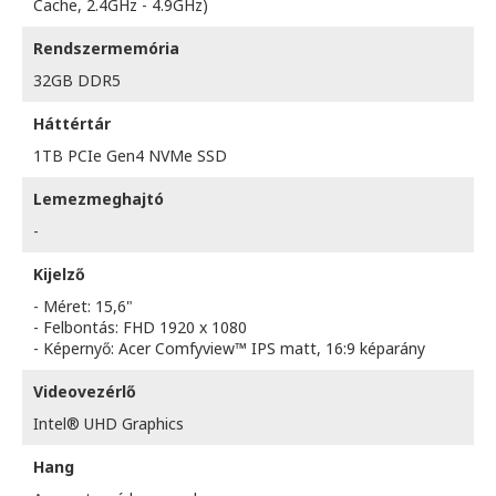
Cache, 2.4GHz - 4.9GHz)
Rendszermemória
32GB DDR5
Háttértár
1TB PCIe Gen4 NVMe SSD
Lemezmeghajtó
-
Kijelző
- Méret: 15,6"
- Felbontás: FHD 1920 x 1080
- Képernyő: Acer Comfyview™ IPS matt, 16:9 képarány
Videovezérlő
Intel® UHD Graphics
Hang