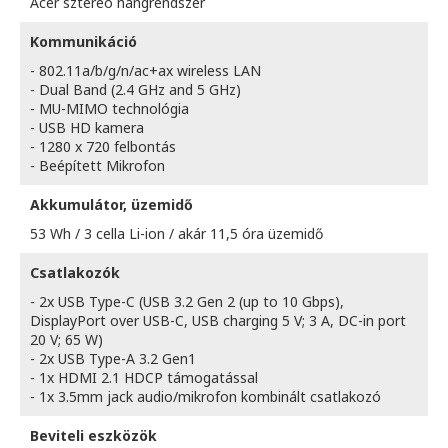
Acer sztereó hangrendszer
Kommunikáció
- 802.11a/b/g/n/ac+ax wireless LAN
- Dual Band (2.4 GHz and 5 GHz)
- MU-MIMO technológia
- USB HD kamera
- 1280 x 720 felbontás
- Beépített Mikrofon
Akkumulátor, üzemidő
53 Wh / 3 cella Li-ion / akár 11,5 óra üzemidő
Csatlakozók
- 2x USB Type-C (USB 3.2 Gen 2 (up to 10 Gbps),
DisplayPort over USB-C, USB charging 5 V; 3 A, DC-in port
20 V; 65 W)
- 2x USB Type-A 3.2 Gen1
- 1x HDMI 2.1 HDCP támogatással
- 1x 3.5mm jack audio/mikrofon kombinált csatlakozó
Beviteli eszközök