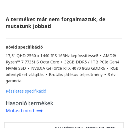
A terméket már nem forgalmazzuk, de
mutatunk jobbat!
Rövid specifikáció
17,3" QHD 2560 x 1440 IPS 165Hz képfrissítéssel!
•
AMD®
Ryzen™ 7 7735HS Octa Core
•
32GB DDR5 / 1TB PCIe Gen4
NVMe SSD
•
NVIDIA GeForce RTX 4070 8GB GDDR6
•
RGB
billentyűzet világítás
•
Brutális játékos teljesítmény
•
3 év
garancia
Részletes specifikáció
Hasonló termékek
Mutasd mind