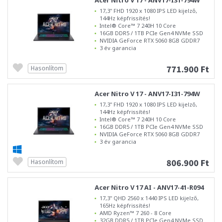
Acer Nitro V 17 - ANV17-I31-794W
17,3" FHD 1920 x 1080 IPS LED kijelző,
144Hz képfrissítés!
Intel® Core™ 7 240H 10 Core
16GB DDR5 / 1TB PCIe Gen4 NVMe SSD
NVIDIA GeForce RTX 5060 8GB GDDR7
3 év garancia
771.900 Ft
Hasonlítom
Acer Nitro V 17 - ANV17-I31-794W
17,3" FHD 1920 x 1080 IPS LED kijelző,
144Hz képfrissítés!
Intel® Core™ 7 240H 10 Core
16GB DDR5 / 1TB PCIe Gen4 NVMe SSD
NVIDIA GeForce RTX 5060 8GB GDDR7
3 év garancia
806.900 Ft
Hasonlítom
Acer Nitro V 17 AI - ANV17-41-R094
17,3" QHD 2560 x 1440 IPS LED kijelző,
165Hz képfrissítés!
AMD Ryzen™ 7 260 - 8 Core
32GB DDR5 / 1TB PCIe Gen4 NVMe SSD