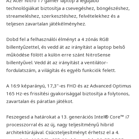
Az Acer Nitro 17 gamer laptop a legújabb
technológiákat biztosítja a csevegéshez, böngészéshez,
streameléshez, szerkesztéshez, felvételekhez és a
teljesen zavartalan játékélményhez.
Dobd fel a felhasználói élményt a 4 zónás RGB
billentyűzettel, és vedd át az irányítást a laptop belső
működése fölött a külön erre szánt NitroSense
billentyűvel. Vedd át az irányítást a ventilátor-
fordulatszám, a világítás és egyéb funkciók felett.
A 16:9 képarányú, 17,3"-es FHD és az Advanced Optimus
165 Hz-es frissítési gyakorisággal biztosítja a folytonos,
zavartalan és páratlan játékot.
Feszegesd a határokat a 13. generációs Intel® Core™ i7
processzorral és az új, nagy teljesítményű hibrid
architektúrájával. Csúcsteljesítményt érhetsz el a 4.