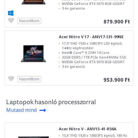
NVIDIA GeForce RTX 5070 8GB GDDR7
3 év garancia
879.900 Ft
Hasonlítom
Acer Nitro V 17 - ANV17-I31-99NE
17,3" FHD 1920 x 1080 IPS LED kijelző,
144Hz képfrissítés!
Intel® Core™ 9 270H 14 Core
32GB DDR5 / 1TB PCIe Gen4 NVMe SSD
NVIDIA GeForce RTX 5070 8GB GDDR7
3 év garancia
953.900 Ft
Hasonlítom
Laptopok hasonló processzorral
Mutasd mind
Acer Nitro V - ANV15-41-R56A
15,6" FHD 1920 x 1080 IPS kijelző, 180 Hz