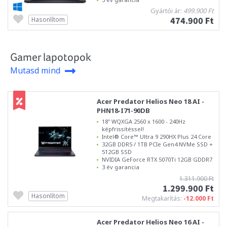
Gyártói ár:
499.900 Ft
474.900 Ft
Hasonlítom
Gamer lapotopok
Mutasd mind
Acer Predator Helios Neo 18 AI -
PHN18-I71-90DB
18" WQXGA 2560 x 1600 - 240Hz
képfrissítéssel!
Intel® Core™ Ultra 9 290HX Plus 24 Core
32GB DDR5 / 1TB PCIe Gen4 NVMe SSD +
512GB SSD
NVIDIA GeForce RTX 5070Ti 12GB GDDR7
3 év garancia
1.311.900 Ft
1.299.900 Ft
Hasonlítom
Megtakarítás:
-12.000 Ft
Acer Predator Helios Neo 16 AI -