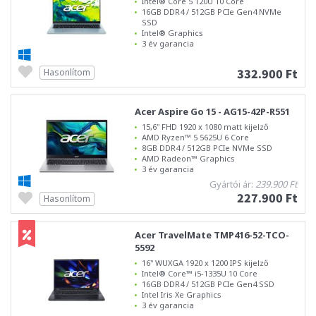
Intel® Core 5 120U 10 Core
16GB DDR4 / 512GB PCIe Gen4 NVMe
SSD
Intel® Graphics
3 év garancia
332.900 Ft
Hasonlítom
Acer Aspire Go 15 - AG15-42P-R551
15,6" FHD 1920 x 1080 matt kijelző
AMD Ryzen™ 5 5625U 6 Core
8GB DDR4 / 512GB PCIe NVMe SSD
AMD Radeon™ Graphics
3 év garancia
Gyártói ár:
239.900 Ft
227.900 Ft
Hasonlítom
Acer TravelMate TMP416-52-TCO-
5592
16" WUXGA 1920 x 1200 IPS kijelző
Intel® Core™ i5-1335U 10 Core
16GB DDR4 / 512GB PCIe Gen4 SSD
Intel Iris Xe Graphics
3 év garancia