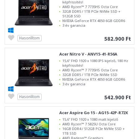
képfrissítés!
AMD Ryzen™ 7 7735HS Octa Core
32GB DDR5 / 1TB PCIe NVMe SSD +
512GB SSD
NVIDIA GeForce RTX 4050 6GB GDDR6
3 év garancia
582.900 Ft
Hasonlítom
Acer Nitro V - ANV15-41-R56A
15,6" FHD 1920 x 1080 IPS kijelző, 180 Hz
képfrissítés!
AMD Ryzen™ 7 7735HS Octa Core
32GB DDR5 / 1TB PCIe NVMe SSD
NVIDIA GeForce RTX 4050 6GB GDDR6
3 év garancia
542.900 Ft
Hasonlítom
Acer Aspire Go 15 - AG15-42P-R72X
15,6" FHD 1920 x 1080 matt kijelző
AMD Ryzen™ 7 5825U Octa Core
16GB DDR4 / 512GB PCIe NVMe SSD +
1TB SSD
AMD Radeon™ Graphics