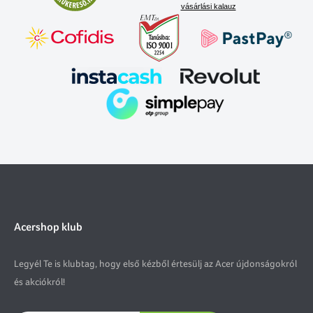
vásárlási kalauz
Acershop klub
Legyél Te is klubtag, hogy első kézből értesülj az Acer újdonságokról
és akciókról!