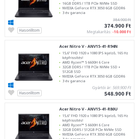
16GB DDR5 / 1TB PCIe NVMe SSD
NVIDIA GeForce RTX 3050 6GB GDDR6
3 év garancia
384.900 Ft
374.900 Ft
Hasonlítom
Megtakarítás:
-10.000 Ft
Acer Nitro V - ANV15-41-R94N
15,6" FHD 1920 x 1080 IPS kijelző, 165 Hz
képfrissítés!
AMD Ryzen™ 5 6600H 6 Core
32GB DDR5 / 1TB PCIe NVMe SSD +
512GB SSD
NVIDIA GeForce RTX 3050 6GB GDDR6
3 év garancia
Gyártói ár:
569.900 Ft
548.900 Ft
Hasonlítom
Acer Nitro V - ANV15-41-R80U
15,6" FHD 1920 x 1080 IPS kijelző, 165 Hz
képfrissítés!
AMD Ryzen™ 5 6600H 6 Core
32GB DDR5 / 512GB PCIe NVMe SSD
NVIDIA GeForce RTX 3050 6GB GDDR6
3 év garancia