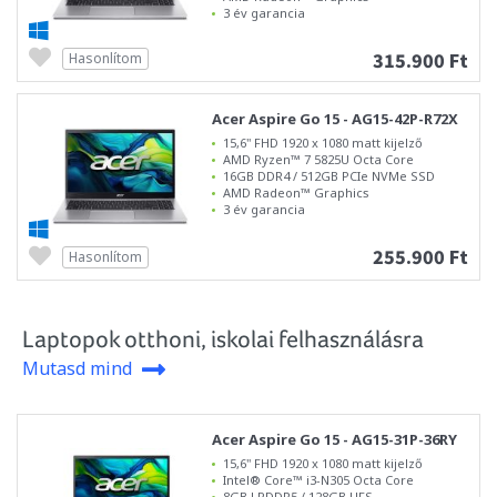
3 év garancia
315.900 Ft
Hasonlítom
Acer Aspire Go 15 - AG15-42P-R72X
15,6" FHD 1920 x 1080 matt kijelző
AMD Ryzen™ 7 5825U Octa Core
16GB DDR4 / 512GB PCIe NVMe SSD
AMD Radeon™ Graphics
3 év garancia
255.900 Ft
Hasonlítom
Laptopok otthoni, iskolai felhasználásra
Mutasd mind
Acer Aspire Go 15 - AG15-31P-36RY
15,6" FHD 1920 x 1080 matt kijelző
Intel® Core™ i3-N305 Octa Core
8GB LPDDR5 / 128GB UFS