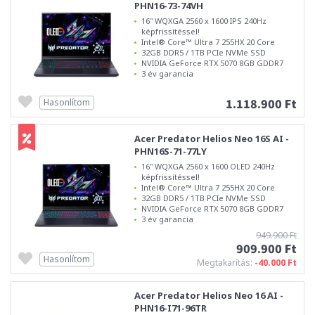
PHN16-73-74VH
16" WQXGA 2560 x 1600 IPS 240Hz
képfrissítéssel!
Intel® Core™ Ultra 7 255HX 20 Core
32GB DDR5 / 1TB PCIe NVMe SSD
NVIDIA GeForce RTX 5070 8GB GDDR7
3 év garancia
1.118.900 Ft
Hasonlítom
Acer Predator Helios Neo 16S AI -
PHN16S-71-77LY
16" WQXGA 2560 x 1600 OLED 240Hz
képfrissítéssel!
Intel® Core™ Ultra 7 255HX 20 Core
32GB DDR5 / 1TB PCIe NVMe SSD
NVIDIA GeForce RTX 5070 8GB GDDR7
3 év garancia
949.900 Ft
909.900 Ft
Hasonlítom
Megtakarítás:
-40.000 Ft
Acer Predator Helios Neo 16 AI -
PHN16-I71-96TR