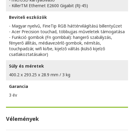
- KillerTM Ethernet E2600 Gigabit (RJ-45)
Beviteli eszközök
- Magyar nyelvű, FineTip RGB háttérvilágítású billentyűzet
- Acer Precision touchad, többujjas műveletek támogatása
- Funkció gombok (Fn gombbal): hangerő szabályzás,
fényerő állítás, médiavezérlő gombok, némítás,
touchpadzár, wifi ki/be, kijelző váltás (külső kijelző
csatlakoztatásakor)
Súly és méretek
400.2 x 293.25 x 28.9 mm / 3 kg
Garancia
3 év
Vélemények