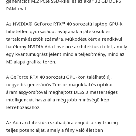
generációs M.2 PCIe SSD-kkel és az akár 32 GB DDR5
RAM-mal.
Az NVIDIA® GeForce RTX™ 40 sorozatú laptop GPU-k
hihetetlen gyorsaságot nyújtanak a játékosok és
tartalomkészítők számára. Működésükért a rendkívül
hatékony NVIDIA Ada Lovelace architektúra felel, amely
egy kvantumugrást jelent mind a teljesítmény, mind az
MI-alapú grafika terén.
A GeForce RTX 40 sorozatú GPU-kon található új,
negyedik generációs Tensor magokkal és optikai
áramlásgyorsítóval meghajtott DLSS 3 mesterséges
intelligenciát használ a még jobb minőségű kép
létrehozásához.
Az Ada architektúra szabadjára engedi a ray tracing
teljes potenciálját, amely a fény való életben