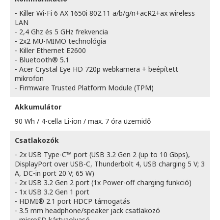
- Killer Wi-Fi 6 AX 1650i 802.11 a/b/g/n+acR2+ax wireless
LAN
- 2,4 Ghz és 5 GHz frekvencia
- 2x2 MU-MIMO technológia
- Killer Ethernet E2600
- Bluetooth® 5.1
- Acer Crystal Eye HD 720p webkamera + beépített
mikrofon
- Firmware Trusted Platform Module (TPM)
Akkumulátor
90 Wh / 4-cella Li-ion / max. 7 óra üzemidő
Csatlakozók
- 2x USB Type-C™ port (USB 3.2 Gen 2 (up to 10 Gbps),
DisplayPort over USB-C, Thunderbolt 4, USB charging 5 V; 3
A, DC-in port 20 V; 65 W)
- 2x USB 3.2 Gen 2 port (1x Power-off charging funkció)
- 1x USB 3.2 Gen 1 port
- HDMI® 2.1 port HDCP támogatás
- 3.5 mm headphone/speaker jack csatlakozó
- microSD kártyaolvasó