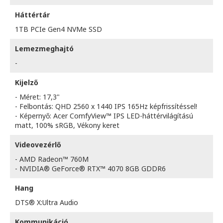
Háttértár
1TB PCIe Gen4 NVMe SSD
Lemezmeghajtó
-
Kijelző
- Méret: 17,3"
- Felbontás: QHD 2560 x 1440 IPS 165Hz képfrissítéssel!
- Képernyő: Acer ComfyView™ IPS LED-háttérvilágítású
matt, 100% sRGB, Vékony keret
Videovezérlő
- AMD Radeon™ 760M
- NVIDIA® GeForce® RTX™ 4070 8GB GDDR6
Hang
DTS® X:Ultra Audio
Kommunikáció