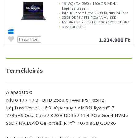
16" WQXGA 2560 x 1600 IPS 240Hz
képfrissítéssel!
Intel® Core™ Ultra 9 290HX Plus 24 Core
32GB DDR5 / 1TB PCIe NVMe SSD
NVIDIA GeForce RTX 5070Ti 12GB GDDR7
3 év garancia
1.234.900 Ft
Hasonlítom
Termékleírás
Alapadatok:
Nitro 17 / 17,3" QHD 2560 x 1440 IPS 165Hz
képfrissítéssel!, 16:9 képarány / AMD® Ryzen™ 7
7735HS Octa Core / 32GB DDR5 / 1TB PCIe Gen4 NVMe
SSD / NVIDIA® GeForce® RTX™ 4070 8GB GDDR6