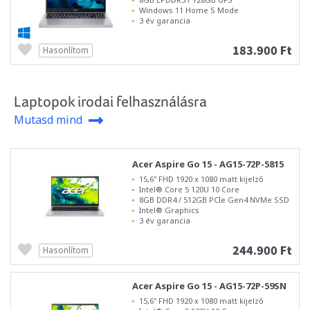
Windows 11 Home S Mode
3 év garancia
183.900 Ft
Hasonlítom
Laptopok irodai felhasználásra
Mutasd mind
Acer Aspire Go 15 - AG15-72P-5815
15,6" FHD 1920 x 1080 matt kijelző
Intel® Core 5 120U 10 Core
8GB DDR4 / 512GB PCIe Gen4 NVMe SSD
Intel® Graphics
3 év garancia
244.900 Ft
Hasonlítom
Acer Aspire Go 15 - AG15-72P-59SN
15,6" FHD 1920 x 1080 matt kijelző