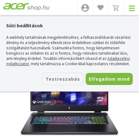
Süti beállítások
A webhely tartalmának megjelenítéséhez, a felhasználóbarát vásárlási
Acer webshop
>
Acer laptop
>
Nitro 5
>
Acer Nitro 17 - AN17-41-R7T8
élmény és a teljesítmény ellenőrzése érdekében sütiket és többféle
Acer Nitro 17 - AN17-41-R7T8
szolgáltatást használunk. Számunkra fontos, hogy kényelmesen
böngéssz az oldalon és az is fontos, hogy releváns tartalmakat láss,
Azonosító:
NH.QL2EU.008_MEM32
ami tényleg érdekel. További információkért olvasd el az
Adatkezelési
nyilatkozatot
, mely tartalmazza a Cookie-kkal kapcsolatos részleteket.
Testreszabás
Elfogadom mind