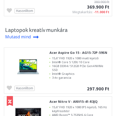
380.900 Ft
369.900 Ft
Hasonlítom
Megtakarítás:
-11.000 Ft
Laptopok kreatív munkára
Mutasd mind
Acer Aspire Go 15 - AG15-72P-59SN
15,6" FHD 1920 x 1080 matt kijelző
Intel® Core 5 120U 10 Core
16GB DDR4 / 512GB PCIe Gen4 NVMe
SSD
Intel® Graphics
3 év garancia
297.900 Ft
Hasonlítom
Acer Nitro V - ANV15-41-R3JQ
15,6" FHD 1920 x 1080 IPS kijelző, 165 Hz
képfrissítés!
AMD Ryzen™ 5 7535HS 6 Core