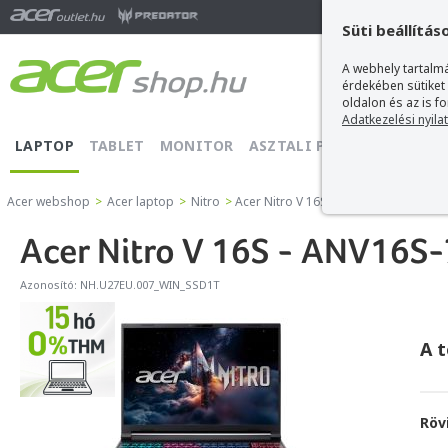
Ma
Süti beállítás
A webhely tartalmá
érdekében sütiket
oldalon és az is f
Adatkezelési nyila
LAPTOP
TABLET
MONITOR
ASZTALI PC
PROJEKTOR
Acer webshop
>
Acer laptop
>
Nitro
>
Acer Nitro V 16S - ANV16S-71-7456
Acer Nitro V 16S - ANV16S
Azonosító:
NH.U27EU.007_WIN_SSD1T
A 
Röv