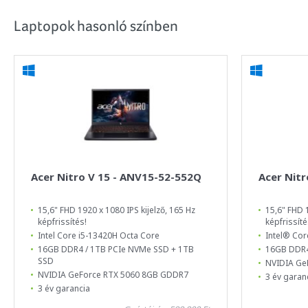
Laptopok hasonló színben
Acer Nitro V 15 - ANV15-52-552Q
Acer Nit
15,6" FHD 1920 x 1080 IPS kijelző, 165 Hz
15,6" FHD 1
képfrissítés!
képfrissíté
Intel Core i5-13420H Octa Core
Intel® Cor
16GB DDR4 / 1TB PCIe NVMe SSD + 1TB
16GB DDR4
SSD
NVIDIA Ge
NVIDIA GeForce RTX 5060 8GB GDDR7
3 év garan
3 év garancia