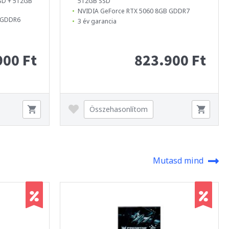
SD + 512GB
512GB SSD
NVIDIA GeForce RTX 5060 8GB GDDR7
B GDDR6
3 év garancia
900 Ft
823.900 Ft
Összehasonlítom
Mutasd mind