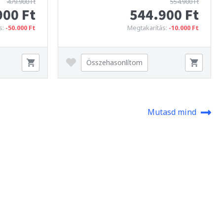
479.900 Ft
554.900 Ft
900 Ft
544.900 Ft
s:
-50.000 Ft
Megtakarítás:
-10.000 Ft
Összehasonlítom
Mutasd mind