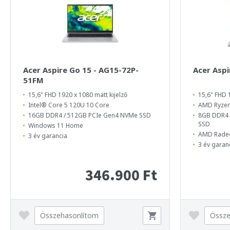
Acer Aspire Go 15 - AG15-72P-
Acer Aspi
51FM
15,6" FHD 1920 x 1080 matt kijelző
15,6" FHD 
Intel® Core 5 120U 10 Core
AMD Ryzen
16GB DDR4 / 512GB PCIe Gen4 NVMe SSD
8GB DDR4 
SSD
Windows 11 Home
AMD Rade
3 év garancia
3 év garan
346.900 Ft
Összehasonlítom
Össze