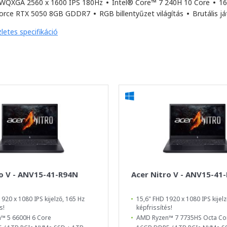
 WQXGA 2560 x 1600 IPS 180Hz
•
Intel® Core™ 7 240H 10 Core
•
16
orce RTX 5050 8GB GDDR7
•
RGB billentyűzet világítás
•
Brutális j
letes specifikáció
ro V - ANV15-41-R94N
Acer Nitro V - ANV15-41
920 x 1080 IPS kijelző, 165 Hz
15,6" FHD 1920 x 1080 IPS kijelz
s!
képfrissítés!
™ 5 6600H 6 Core
AMD Ryzen™ 7 7735HS Octa Co