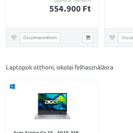
Gyártói ár:
599.900 Ft
554.900 Ft
Összehasonlítom
Össze
Laptopok otthoni, iskolai felhasználásra
Acer Aspire Go 15 - AG15-31P-