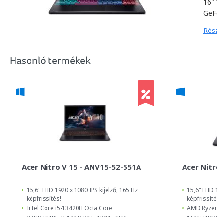
16"
GeF
Rész
Hasonló termékek
Acer Nitro V 15 - ANV15-52-551A
Acer Nit
15,6" FHD 1920 x 1080 IPS kijelző, 165 Hz
15,6" FHD 1
képfrissítés!
képfrissíté
Intel Core i5-13420H Octa Core
AMD Ryzen