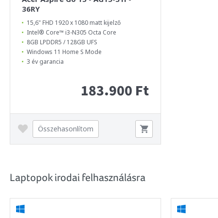
36RY
15,6" FHD 1920 x 1080 matt kijelző
Intel® Core™ i3-N305 Octa Core
8GB LPDDR5 / 128GB UFS
Windows 11 Home S Mode
3 év garancia
183.900 Ft
Összehasonlítom
Laptopok irodai felhasználásra