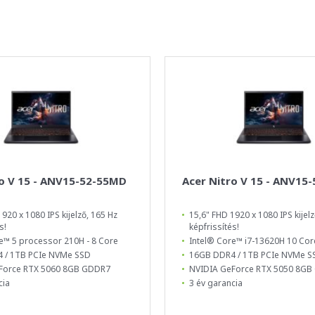
ro V 15 - ANV15-52-55MD
Acer Nitro V 15 - ANV15
920 x 1080 IPS kijelző, 165 Hz
15,6" FHD 1920 x 1080 IPS kijelz
s!
képfrissítés!
e™ 5 processor 210H - 8 Core
Intel® Core™ i7-13620H 10 Cor
 / 1TB PCIe NVMe SSD
16GB DDR4 / 1TB PCIe NVMe S
Force RTX 5060 8GB GDDR7
NVIDIA GeForce RTX 5050 8G
cia
3 év garancia