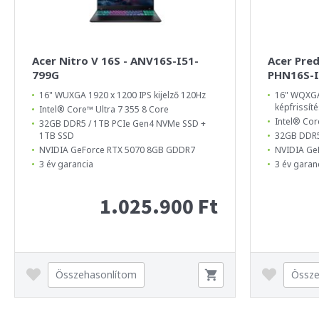
Acer Nitro V 16S - ANV16S-I51-
Acer Pred
799G
PHN16S-I
16" WUXGA 1920 x 1200 IPS kijelző 120Hz
16" WQXGA
képfrissíté
Intel® Core™ Ultra 7 355 8 Core
Intel® Cor
32GB DDR5 / 1TB PCIe Gen4 NVMe SSD +
1TB SSD
32GB DDR5
NVIDIA GeForce RTX 5070 8GB GDDR7
NVIDIA Ge
3 év garancia
3 év garan
1.025.900 Ft
Összehasonlítom
Össze