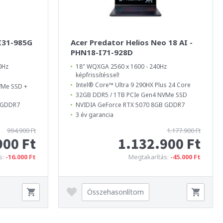
-I31-985G
Acer Predator Helios Neo 18 AI -
PHN18-I71-928D
0Hz
18" WQXGA 2560 x 1600 - 240Hz
képfrissítéssel!
Intel® Core™ Ultra 9 290HX Plus 24 Core
VMe SSD +
32GB DDR5 / 1TB PCIe Gen4 NVMe SSD
B GDDR7
NVIDIA GeForce RTX 5070 8GB GDDR7
3 év garancia
994.900 Ft
1.177.900 Ft
900 Ft
1.132.900 Ft
s:
-16.000 Ft
Megtakarítás:
-45.000 Ft
Összehasonlítom