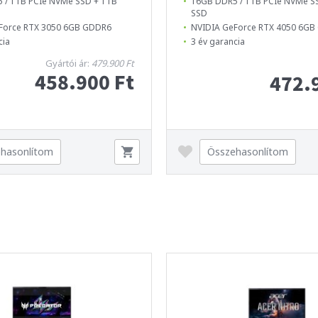
 / 1TB PCIe NVMe SSD + 1TB
16GB DDR5 / 1TB PCIe NVMe S
SSD
Force RTX 3050 6GB GDDR6
NVIDIA GeForce RTX 4050 6G
cia
3 év garancia
Gyártói ár:
479.900 Ft
458.900 Ft
472.
hasonlítom
Összehasonlítom