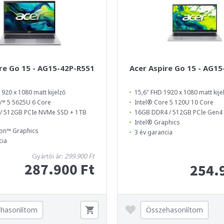
re Go 15 - AG15-42P-R551
Acer Aspire Go 15 - AG1
1920 x 1080 matt kijelző
15,6" FHD 1920 x 1080 matt kije
™ 5 5625U 6 Core
Intel® Core 5 120U 10 Core
/ 512GB PCIe NVMe SSD + 1TB
16GB DDR4 / 512GB PCIe Gen
Intel® Graphics
on™ Graphics
3 év garancia
cia
Gyártói ár:
299.900 Ft
287.900 Ft
254.
hasonlítom
Összehasonlítom