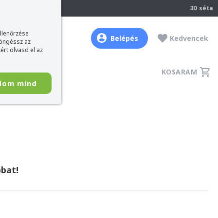
237
3D séta
ellenőrzése
Belépés
Kedvencek
böngéssz az
ért olvasd el az
KOSARAM
dom mind
bat!