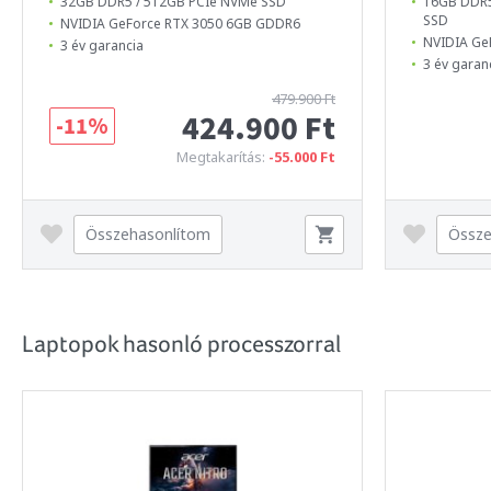
32GB DDR5 / 512GB PCIe NVMe SSD
16GB DDR5
SSD
NVIDIA GeForce RTX 3050 6GB GDDR6
NVIDIA Ge
3 év garancia
3 év garan
479.900 Ft
424.900 Ft
-11%
Megtakarítás:
-55.000 Ft
Összehasonlítom
Össze
Laptopok hasonló processzorral