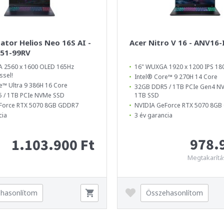
ator Helios Neo 16S AI -
Acer Nitro V 16 - ANV16
51-99RV
 2560 x 1600 OLED 165Hz
16" WUXGA 1920 x 1200 IPS 18
ssel!
Intel® Core™ 9 270H 14 Core
e™ Ultra 9 386H 16 Core
32GB DDR5 / 1TB PCIe Gen4 N
 / 1TB PCIe NVMe SSD
1TB SSD
Force RTX 5070 8GB GDDR7
NVIDIA GeForce RTX 5070 8G
cia
3 év garancia
978.
1.103.900 Ft
Megtakarítá
hasonlítom
Összehasonlítom