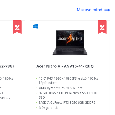
Mutasd mind
-52-73GF
Acer Nitro V - ANV15-41-R3JQ
ő, 180 Hz
15,6" FHD 1920 x 1080 IPS kijelző, 165 Hz
képfrissítés!
e
AMD Ryzen™ 5 7535HS 6 Core
SD
32GB DDR5 / 1TB PCIe NVMe SSD + 1TB
SSD
B GDDR7
NVIDIA GeForce RTX 3050 6GB GDDR6
3 év garancia