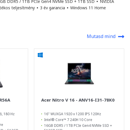
GB DDR5 / 1TB PCIe Gen4 NVMe SSD + 1TB SSD
•
NVIDIA
átékos teljesítmény
•
3 év garancia
•
Windows 11 Home
Mutasd mind
-R56A
Acer Nitro V 16 - ANV16-I31-78K0
ő, 180 Hz
16" WUXGA 1920 x 1200 IPS 120Hz
Intel® Core™ 7 240H 10 Core
re
16GB DDR5 / 1TB PCIe Gen4 NVMe SSD +