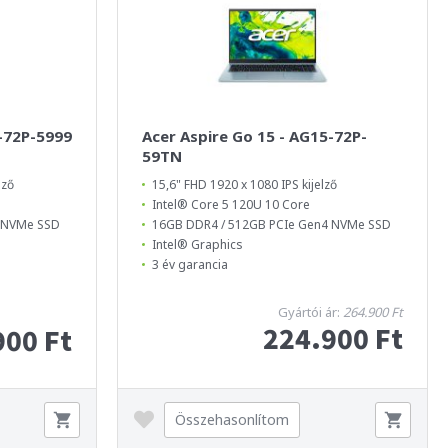
5-72P-5999
Acer Aspire Go 15 - AG15-72P-
59TN
lző
15,6" FHD 1920 x 1080 IPS kijelző
Intel® Core 5 120U 10 Core
4 NVMe SSD
16GB DDR4 / 512GB PCIe Gen4 NVMe SSD
Intel® Graphics
3 év garancia
Gyártói ár:
264.900 Ft
224.900 Ft
900 Ft
Összehasonlítom