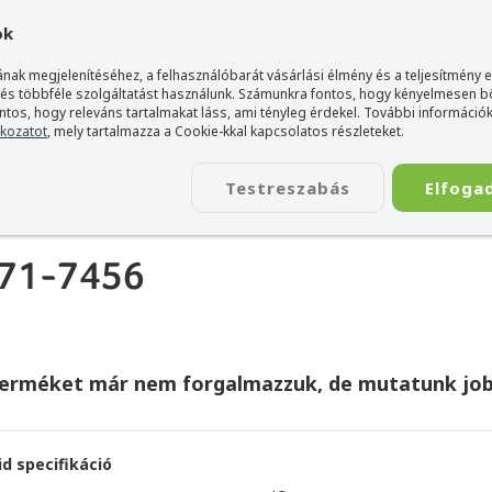
gyarország Acer márkaboltja
+36 20 / 800 2237
+36 20 / 372 2
ok
nak megjelenítéséhez, a felhasználóbarát vásárlási élmény és a teljesítmény 
 és többféle szolgáltatást használunk. Számunkra fontos, hogy kényelmesen 
ontos, hogy releváns tartalmakat láss, ami tényleg érdekel. További információk
tkozatot
, mely tartalmazza a Cookie-kkal kapcsolatos részleteket.
TÁSKA
ÉLETSTÍLUS
KIEGÉSZÍTŐ
KAPCSOLAT
Testreszabás
Elfoga
-71-7456
terméket már nem forgalmazzuk, de mutatunk job
id specifikáció