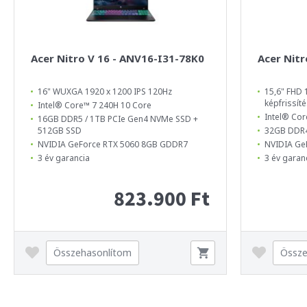
Acer Nitro V 16 - ANV16-I31-78K0
Acer Nitr
16" WUXGA 1920 x 1200 IPS 120Hz
15,6" FHD 1
képfrissíté
Intel® Core™ 7 240H 10 Core
Intel® Cor
16GB DDR5 / 1TB PCIe Gen4 NVMe SSD +
512GB SSD
32GB DDR4
NVIDIA GeForce RTX 5060 8GB GDDR7
NVIDIA Ge
3 év garancia
3 év garan
823.900 Ft
Összehasonlítom
Össze