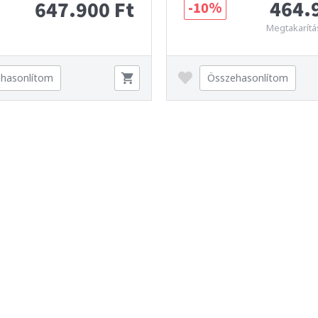
464.
647.900 Ft
-10%
Megtakarítá
hasonlítom
Összehasonlítom