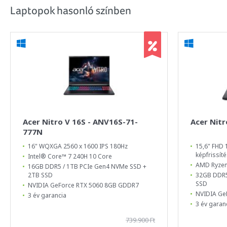
Laptopok hasonló színben
Acer Nitro V 16S - ANV16S-71-
Acer Nitr
777N
16" WQXGA 2560 x 1600 IPS 180Hz
15,6" FHD 1
képfrissíté
Intel® Core™ 7 240H 10 Core
AMD Ryzen
16GB DDR5 / 1TB PCIe Gen4 NVMe SSD +
2TB SSD
32GB DDR5
SSD
NVIDIA GeForce RTX 5060 8GB GDDR7
NVIDIA Ge
3 év garancia
3 év garan
739.900 Ft