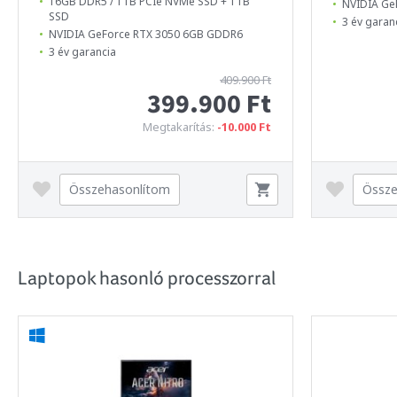
16GB DDR5 / 1TB PCIe NVMe SSD + 1TB
NVIDIA Ge
SSD
3 év garan
NVIDIA GeForce RTX 3050 6GB GDDR6
3 év garancia
409.900 Ft
399.900 Ft
Megtakarítás:
-10.000 Ft
Összehasonlítom
Össze
Laptopok hasonló processzorral