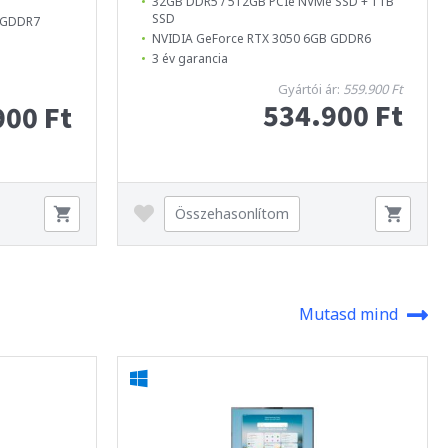
32GB DDR5 / 512GB PCIe NVMe SSD + 1TB
SSD
B GDDR7
NVIDIA GeForce RTX 3050 6GB GDDR6
3 év garancia
Gyártói ár:
559.900 Ft
534.900 Ft
900 Ft
Összehasonlítom
Mutasd mind