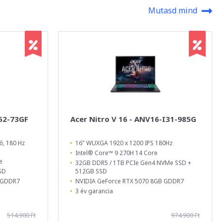
Mutasd mind
-52-73GF
Acer Nitro V 16 - ANV16-I31-985G
ő, 180 Hz
16" WUXGA 1920 x 1200 IPS 180Hz
Intel® Core™ 9 270H 14 Core
e
32GB DDR5 / 1TB PCIe Gen4 NVMe SSD +
SD
512GB SSD
B GDDR7
NVIDIA GeForce RTX 5070 8GB GDDR7
3 év garancia
514.900 Ft
974.900 Ft