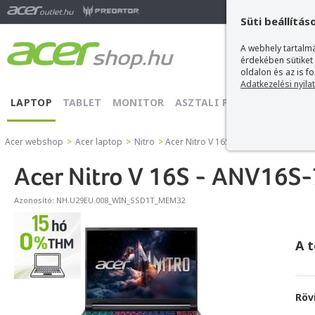
Ma
Süti beállítás
A webhely tartalmá
érdekében sütiket
oldalon és az is f
Adatkezelési nyila
LAPTOP
TABLET
MONITOR
ASZTALI PC
PROJEKTOR
Acer webshop
>
Acer laptop
>
Nitro
>
Acer Nitro V 16S - ANV16S-71-76B8
Acer Nitro V 16S - ANV16S
Azonosító:
NH.U29EU.008_WIN_SSD1T_MEM32
A 
Röv