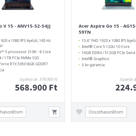
o V 15 - ANV15-52-54JJ
Acer Aspire Go 15 - AG15
59TN
920 x 1080 IPS kijelző, 165 Hz
15,6" FHD 1920 x 1080 IPS kijel
s!
Intel® Core 5 120U 10 Core
e™ 5 processor 210H - 8 Core
16GB DDR4 / 512GB PCIe Gen
 / 1TB PCIe NVMe SSD
Intel® Graphics
Force RTX 5050 8GB GDDR7
3 év garancia
cia
Gyártói ár:
579.900 Ft
Gyártói 
568.900 Ft
224.
hasonlítom
Összehasonlítom