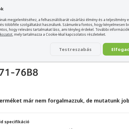
gyarország Acer márkaboltja
+36 20 / 800 2237
+36 20 / 372 2
ok
nak megjelenítéséhez, a felhasználóbarát vásárlási élmény és a teljesítmény 
 és többféle szolgáltatást használunk. Számunkra fontos, hogy kényelmesen 
ontos, hogy releváns tartalmakat láss, ami tényleg érdekel. További információk
tkozatot
, mely tartalmazza a Cookie-kkal kapcsolatos részleteket.
TÁSKA
ÉLETSTÍLUS
KIEGÉSZÍTŐ
KAPCSOLAT
Testreszabás
Elfoga
-71-76B8
terméket már nem forgalmazzuk, de mutatunk job
id specifikáció