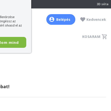
237
3D séta
ellenőrzése
Belépés
Kedvencek
böngéssz az
ért olvasd el az
KOSARAM
dom mind
bat!