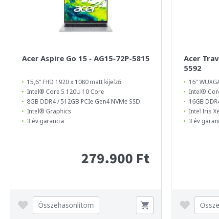
Acer Aspire Go 15 - AG15-72P-5815
Acer Tra
5592
15,6" FHD 1920 x 1080 matt kijelző
16" WUXGA 
Intel® Core 5 120U 10 Core
Intel® Cor
8GB DDR4 / 512GB PCIe Gen4 NVMe SSD
16GB DDR4
Intel® Graphics
Intel Iris 
3 év garancia
3 év garan
279.900 Ft
Összehasonlítom
Össze