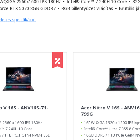
 WQXGA 2560x1600 IPS 180Hz
•
Intel® Core™ 7 240H 10 Core
•
32G
orce RTX 5070 8GB GDDR7
•
RGB billentyűzet világítás
•
Brutális j
letes specifikáció
o V 16S - ANV16S-71-
Acer Nitro V 16S - ANV16
799G
 2560 x 1600 IPS 180Hz
16" WUXGA 1920 x 1200 IPS kij
e™ 7 240H 10 Core
Intel® Core™ Ultra 7 355 8 Cor
 / 1TB PCIe Gen4 NVMe SSD
16GB DDR5 / 1TB PCIe Gen4 N