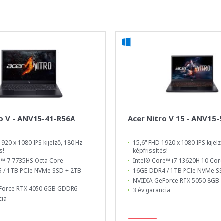
o V - ANV15-41-R56A
Acer Nitro V 15 - ANV15
920 x 1080 IPS kijelző, 180 Hz
15,6" FHD 1920 x 1080 IPS kijelz
s!
képfrissítés!
™ 7 7735HS Octa Core
Intel® Core™ i7-13620H 10 Cor
 / 1TB PCIe NVMe SSD + 2TB
16GB DDR4 / 1TB PCIe NVMe S
NVIDIA GeForce RTX 5050 8G
Force RTX 4050 6GB GDDR6
3 év garancia
cia