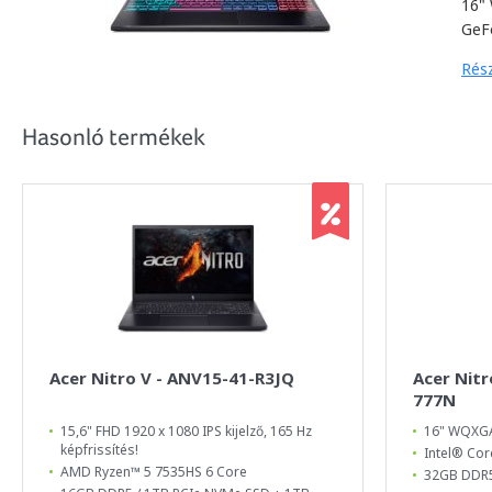
16"
GeF
Rész
Hasonló termékek
Acer Nitro V - ANV15-41-R3JQ
Acer Nitr
777N
15,6" FHD 1920 x 1080 IPS kijelző, 165 Hz
16" WQXGA
képfrissítés!
Intel® Cor
AMD Ryzen™ 5 7535HS 6 Core
32GB DDR5