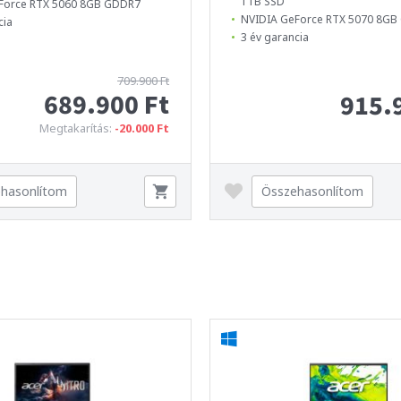
1TB SSD
Force RTX 5060 8GB GDDR7
NVIDIA GeForce RTX 5070 8G
cia
3 év garancia
709.900 Ft
689.900 Ft
915.
Megtakarítás:
-20.000 Ft
hasonlítom
Összehasonlítom