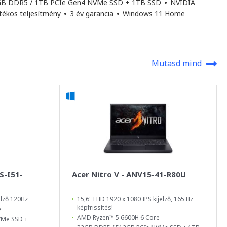
B DDR5 / 1TB PCIe Gen4 NVMe SSD + 1TB SSD
•
NVIDIA
átékos teljesítmény
•
3 év garancia
•
Windows 11 Home
Mutasd mind
S-I51-
Acer Nitro V - ANV15-41-R80U
elző 120Hz
15,6" FHD 1920 x 1080 IPS kijelző, 165 Hz
képfrissítés!
e
AMD Ryzen™ 5 6600H 6 Core
VMe SSD +