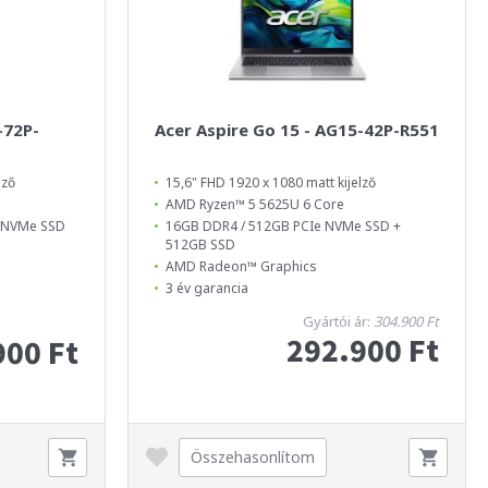
-72P-
Acer Aspire Go 15 - AG15-42P-R551
lző
15,6" FHD 1920 x 1080 matt kijelző
AMD Ryzen™ 5 5625U 6 Core
4 NVMe SSD
16GB DDR4 / 512GB PCIe NVMe SSD +
512GB SSD
AMD Radeon™ Graphics
3 év garancia
Gyártói ár:
304.900 Ft
292.900 Ft
900 Ft
Összehasonlítom