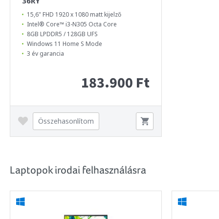
36RY
15,6" FHD 1920 x 1080 matt kijelző
Intel® Core™ i3-N305 Octa Core
8GB LPDDR5 / 128GB UFS
Windows 11 Home S Mode
3 év garancia
183.900 Ft
Összehasonlítom
Laptopok irodai felhasználásra