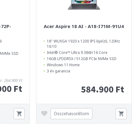
-72P-
Acer Aspire 18 AI - A18-I71M-91U4
ző
18" WUXGA 1920 x 1200 IPS kijelző, 120Hz
16:10
Intel® Core™ Ultra 9 386H 16 Core
4 NVMe SSD
16GB LPDDR5X / 512GB PCIe NVMe SSD
Windows 11 Home
3 év garancia
ár:
264.900 Ft
900 Ft
584.900 Ft
Összehasonlítom