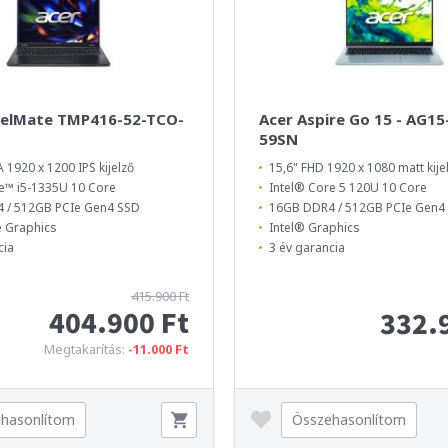
velMate TMP416-52-TCO-
Acer Aspire Go 15 - AG15
59SN
1920 x 1200 IPS kijelző
15,6" FHD 1920 x 1080 matt kije
e™ i5-1335U 10 Core
Intel® Core 5 120U 10 Core
 / 512GB PCIe Gen4 SSD
16GB DDR4 / 512GB PCIe Gen
Xe Graphics
Intel® Graphics
cia
3 év garancia
415.900 Ft
404.900 Ft
332.
Megtakarítás:
-11.000 Ft
hasonlítom
Összehasonlítom