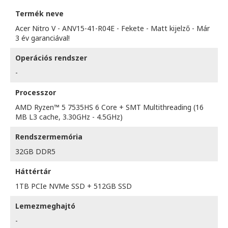
Termék neve
Acer Nitro V - ANV15-41-R04E - Fekete - Matt kijelző - Már
3 év garanciával!
Operációs rendszer
-
Processzor
AMD Ryzen™ 5 7535HS 6 Core + SMT Multithreading (16
MB L3 cache, 3.30GHz - 4.5GHz)
Rendszermemória
32GB DDR5
Háttértár
1TB PCIe NVMe SSD + 512GB SSD
Lemezmeghajtó
-