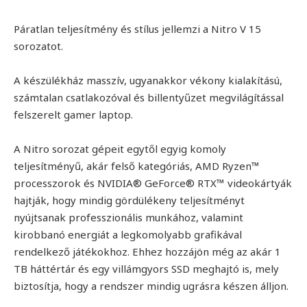
Páratlan teljesítmény és stílus jellemzi a Nitro V 15
sorozatot.
A készülékház masszív, ugyanakkor vékony kialakítású,
számtalan csatlakozóval és billentyűzet megvilágítással
felszerelt gamer laptop.
A Nitro sorozat gépeit egytől egyig komoly
teljesítményű, akár felső kategóriás, AMD Ryzen™
processzorok és NVIDIA® GeForce® RTX™ videokártyák
hajtják, hogy mindig gördülékeny teljesítményt
nyújtsanak professzionális munkához, valamint
kirobbanó energiát a legkomolyabb grafikával
rendelkező játékokhoz. Ehhez hozzájön még az akár 1
TB háttértár és egy villámgyors SSD meghajtó is, mely
biztosítja, hogy a rendszer mindig ugrásra készen álljon.