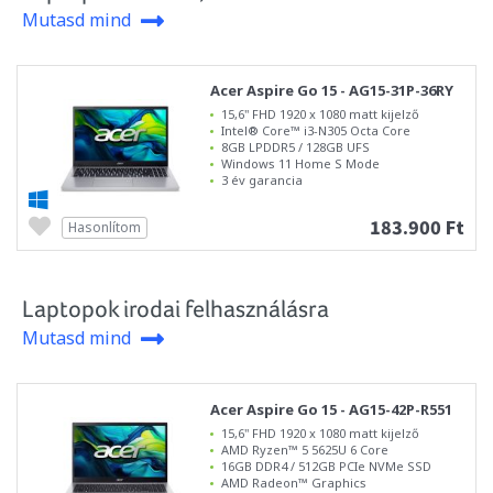
Mutasd mind
Acer Aspire Go 15 - AG15-31P-36RY
15,6" FHD 1920 x 1080 matt kijelző
Intel® Core™ i3-N305 Octa Core
8GB LPDDR5 / 128GB UFS
Windows 11 Home S Mode
3 év garancia
183.900 Ft
Hasonlítom
Laptopok irodai felhasználásra
Mutasd mind
Acer Aspire Go 15 - AG15-42P-R551
15,6" FHD 1920 x 1080 matt kijelző
AMD Ryzen™ 5 5625U 6 Core
16GB DDR4 / 512GB PCIe NVMe SSD
AMD Radeon™ Graphics