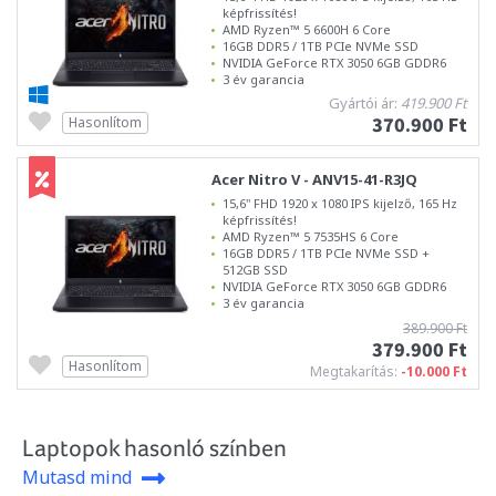
képfrissítés!
AMD Ryzen™ 5 6600H 6 Core
16GB DDR5 / 1TB PCIe NVMe SSD
NVIDIA GeForce RTX 3050 6GB GDDR6
3 év garancia
Gyártói ár:
419.900 Ft
370.900 Ft
Hasonlítom
Acer Nitro V - ANV15-41-R3JQ
15,6" FHD 1920 x 1080 IPS kijelző, 165 Hz
képfrissítés!
AMD Ryzen™ 5 7535HS 6 Core
16GB DDR5 / 1TB PCIe NVMe SSD +
512GB SSD
NVIDIA GeForce RTX 3050 6GB GDDR6
3 év garancia
389.900 Ft
379.900 Ft
Hasonlítom
Megtakarítás:
-10.000 Ft
Laptopok hasonló színben
Mutasd mind