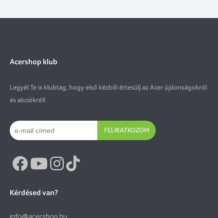
Acershop klub
Legyél Te is klubtag, hogy első kézből értesülj az Acer újdonságokról
és akciókról!
FELIRATKOZOM
Kérdésed van?
info@acer.shop.hu