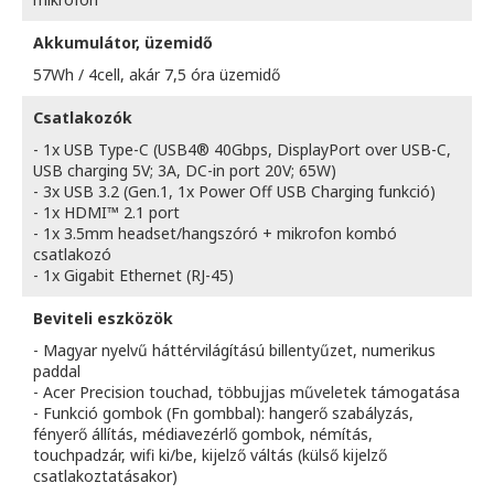
Akkumulátor, üzemidő
57Wh / 4cell, akár 7,5 óra üzemidő
Csatlakozók
- 1x USB Type-C (USB4® 40Gbps, DisplayPort over USB-C,
USB charging 5V; 3A, DC-in port 20V; 65W)
- 3x USB 3.2 (Gen.1, 1x Power Off USB Charging funkció)
- 1x HDMI™ 2.1 port
- 1x 3.5mm headset/hangszóró + mikrofon kombó
csatlakozó
- 1x Gigabit Ethernet (RJ-45)
Beviteli eszközök
- Magyar nyelvű háttérvilágítású billentyűzet, numerikus
paddal
- Acer Precision touchad, többujjas műveletek támogatása
- Funkció gombok (Fn gombbal): hangerő szabályzás,
fényerő állítás, médiavezérlő gombok, némítás,
touchpadzár, wifi ki/be, kijelző váltás (külső kijelző
csatlakoztatásakor)