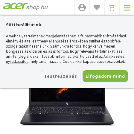
Süti beállítások
A webhely tartalmának megjelenítéséhez, a felhasználóbarát vásárlási
Acer webshop
>
Acer laptop
>
Nitro
>
Acer Nitro V - ANV15-41-R04E
élmény és a teljesítmény ellenőrzése érdekében sütiket és többféle
Acer Nitro V - ANV15-41-R04E
szolgáltatást használunk. Számunkra fontos, hogy kényelmesen
böngéssz az oldalon és az is fontos, hogy releváns tartalmakat láss,
Azonosító:
NH.QSGEU.00H_SSD512
ami tényleg érdekel. További információkért olvasd el az
Adatkezelési
nyilatkozatot
, mely tartalmazza a Cookie-kkal kapcsolatos részleteket.
Testreszabás
Elfogadom mind