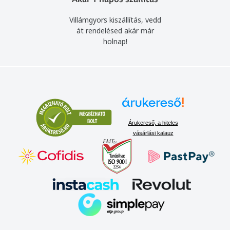
Villámgyors kiszállítás, vedd
át rendelésed akár már
holnap!
Árukereső, a hiteles
vásárlási kalauz