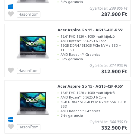
3 év garancia
Gyártói ár:
299.900 Ft
287.900 Ft
Hasonlítom
Acer Aspire Go 15 - AG15-42P-R551
15,6" FHD 1920 x 1080 matt kijelző
AMD Ryzen™ 5 5625U 6 Core
16GB DDR4 / 512GB PCIe NVMe SSD +
1TB SSD
AMD Radeon™ Graphics
3 év garancia
Gyártói ár:
324.900 Ft
312.900 Ft
Hasonlítom
Acer Aspire Go 15 - AG15-42P-R551
15,6" FHD 1920 x 1080 matt kijelző
AMD Ryzen™ 5 5625U 6 Core
8GB DDR4 / 512GB PCIe NVMe SSD + 2TB
SSD
AMD Radeon™ Graphics
3 év garancia
Gyártói ár:
344.900 Ft
332.900 Ft
Hasonlítom