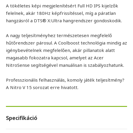
A tökéletes képi megjelenítésért Full HD IPS kijelzők
felelnek, akár 180Hz képfrissítéssel, míg a páratlan
hangzásról a DTS® X:Ultra hangrendszer gondoskodik.
A nagy teljesítményhez természetesen megfelelő
hűtőrendszer párosul. A Coolboost technológia mindig az
igénybevételnek megfelelően, akár pillanatok alatt
magasabb fokozatra kapcsol, amelyet az Acer
NitroSense segítségével manuálisan is szabályozhatunk.
Professzionális felhasználás, komoly játék teljesítmény?
A Nitro V 15 sorozat erre hivatott.
Specifikáció