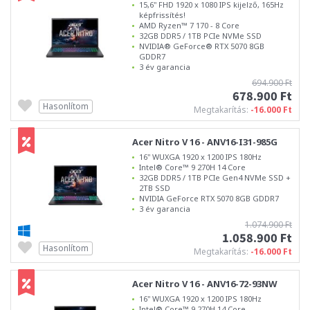
15,6" FHD 1920 x 1080 IPS kijelző, 165Hz
képfrissítés!
AMD Ryzen™ 7 170 - 8 Core
32GB DDR5 / 1TB PCIe NVMe SSD
NVIDIA® GeForce® RTX 5070 8GB
GDDR7
3 év garancia
694.900 Ft
678.900 Ft
Hasonlítom
Megtakarítás:
-16.000 Ft
Acer Nitro V 16 - ANV16-I31-985G
16" WUXGA 1920 x 1200 IPS 180Hz
Intel® Core™ 9 270H 14 Core
32GB DDR5 / 1TB PCIe Gen4 NVMe SSD +
2TB SSD
NVIDIA GeForce RTX 5070 8GB GDDR7
3 év garancia
1.074.900 Ft
1.058.900 Ft
Hasonlítom
Megtakarítás:
-16.000 Ft
Acer Nitro V 16 - ANV16-72-93NW
16" WUXGA 1920 x 1200 IPS 180Hz
Intel® Core™ 9 270H 14 Core