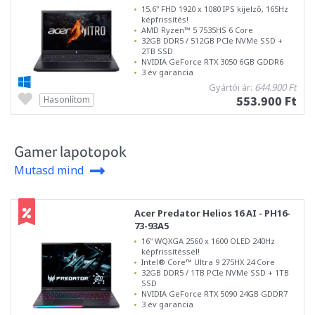
15,6" FHD 1920 x 1080 IPS kijelző, 165Hz
képfrissítés!
AMD Ryzen™ 5 7535HS 6 Core
32GB DDR5 / 512GB PCIe NVMe SSD +
2TB SSD
NVIDIA GeForce RTX 3050 6GB GDDR6
3 év garancia
Gyártói ár:
644.900 Ft
553.900 Ft
Hasonlítom
Gamer lapotopok
Mutasd mind
Acer Predator Helios 16 AI - PH16-
73-93A5
16" WQXGA 2560 x 1600 OLED 240Hz
képfrissítéssel!
Intel® Core™ Ultra 9 275HX 24 Core
32GB DDR5 / 1TB PCIe NVMe SSD + 1TB
SSD
NVIDIA GeForce RTX 5090 24GB GDDR7
3 év garancia