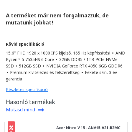
A terméket már nem forgalmazzuk, de
mutatunk jobbat!
Rövid specifikáció
15,6" FHD 1920 x 1080 IPS kijelző, 165 Hz képfrissítés!
•
AMD
Ryzen™ 5 7535HS 6 Core
•
32GB DDR5 / 1TB PCIe NVMe
SSD + 512GB SSD
•
NVIDIA GeForce RTX 4050 6GB GDDR6
•
Prémium kivitelezés és felszereltség
•
Fekete szín, 3 év
garancia
Részletes specifikáció
Hasonló termékek
Mutasd mind
Acer Nitro V 15 - ANV15-A31-R3MC