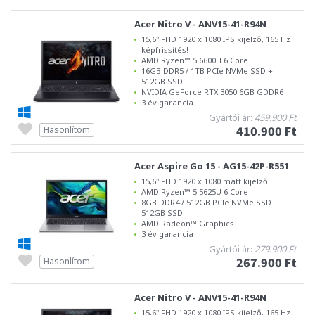
Acer Nitro V - ANV15-41-R94N
15,6" FHD 1920 x 1080 IPS kijelző, 165 Hz
képfrissítés!
AMD Ryzen™ 5 6600H 6 Core
16GB DDR5 / 1TB PCIe NVMe SSD +
512GB SSD
NVIDIA GeForce RTX 3050 6GB GDDR6
3 év garancia
Gyártói ár:
459.900 Ft
410.900 Ft
Hasonlítom
Acer Aspire Go 15 - AG15-42P-R551
15,6" FHD 1920 x 1080 matt kijelző
AMD Ryzen™ 5 5625U 6 Core
8GB DDR4 / 512GB PCIe NVMe SSD +
512GB SSD
AMD Radeon™ Graphics
3 év garancia
Gyártói ár:
279.900 Ft
267.900 Ft
Hasonlítom
Acer Nitro V - ANV15-41-R94N
15,6" FHD 1920 x 1080 IPS kijelző, 165 Hz