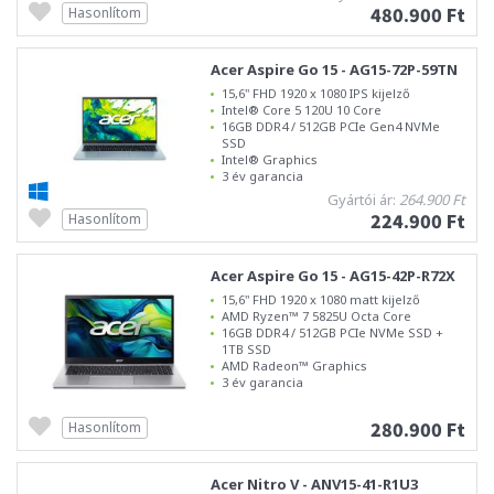
480.900 Ft
Hasonlítom
Acer Aspire Go 15 - AG15-72P-59TN
15,6" FHD 1920 x 1080 IPS kijelző
Intel® Core 5 120U 10 Core
16GB DDR4 / 512GB PCIe Gen4 NVMe
SSD
Intel® Graphics
3 év garancia
Gyártói ár:
264.900 Ft
224.900 Ft
Hasonlítom
Acer Aspire Go 15 - AG15-42P-R72X
15,6" FHD 1920 x 1080 matt kijelző
AMD Ryzen™ 7 5825U Octa Core
16GB DDR4 / 512GB PCIe NVMe SSD +
1TB SSD
AMD Radeon™ Graphics
3 év garancia
280.900 Ft
Hasonlítom
Acer Nitro V - ANV15-41-R1U3