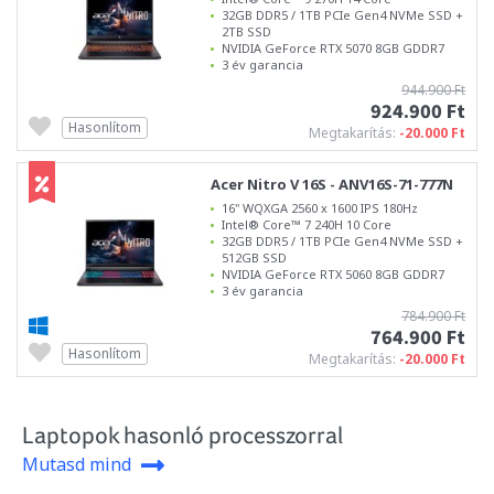
32GB DDR5 / 1TB PCIe Gen4 NVMe SSD +
2TB SSD
NVIDIA GeForce RTX 5070 8GB GDDR7
3 év garancia
944.900 Ft
924.900 Ft
Hasonlítom
Megtakarítás:
-20.000 Ft
Acer Nitro V 16S - ANV16S-71-777N
16" WQXGA 2560 x 1600 IPS 180Hz
Intel® Core™ 7 240H 10 Core
32GB DDR5 / 1TB PCIe Gen4 NVMe SSD +
512GB SSD
NVIDIA GeForce RTX 5060 8GB GDDR7
3 év garancia
784.900 Ft
764.900 Ft
Hasonlítom
Megtakarítás:
-20.000 Ft
Laptopok hasonló processzorral
Mutasd mind