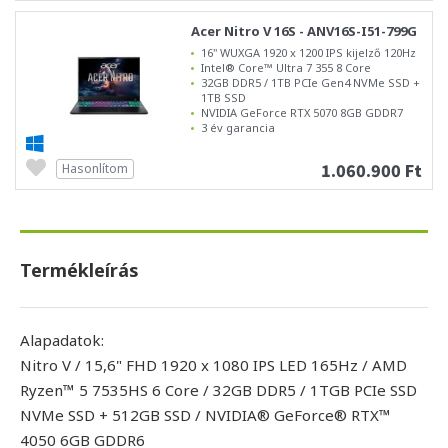
Acer Nitro V 16S - ANV16S-I51-799G
16" WUXGA 1920 x 1200 IPS kijelző 120Hz
Intel® Core™ Ultra 7 355 8 Core
32GB DDR5 / 1TB PCIe Gen4 NVMe SSD +
1TB SSD
NVIDIA GeForce RTX 5070 8GB GDDR7
3 év garancia
1.060.900 Ft
Hasonlítom
Termékleírás
Alapadatok:
Nitro V / 15,6" FHD 1920 x 1080 IPS LED 165Hz / AMD
Ryzen™ 5 7535HS 6 Core / 32GB DDR5 / 1TGB PCIe SSD
NVMe SSD + 512GB SSD / NVIDIA® GeForce® RTX™
4050 6GB GDDR6