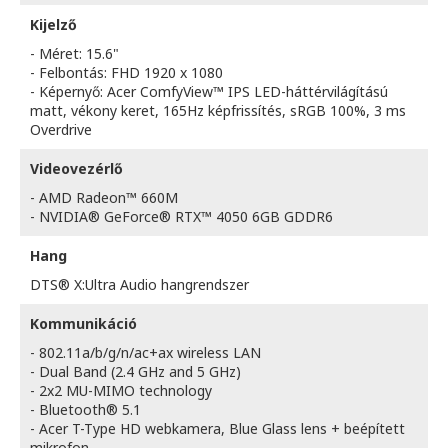
Kijelző
- Méret: 15.6"
- Felbontás: FHD 1920 x 1080
- Képernyő: Acer ComfyView™ IPS LED-háttérvilágítású
matt, vékony keret, 165Hz képfrissítés, sRGB 100%, 3 ms
Overdrive
Videovezérlő
- AMD Radeon™ 660M
- NVIDIA® GeForce® RTX™ 4050 6GB GDDR6
Hang
DTS® X:Ultra Audio hangrendszer
Kommunikáció
- 802.11a/b/g/n/ac+ax wireless LAN
- Dual Band (2.4 GHz and 5 GHz)
- 2x2 MU-MIMO technology
- Bluetooth® 5.1
- Acer T-Type HD webkamera, Blue Glass lens + beépített
mikrofon