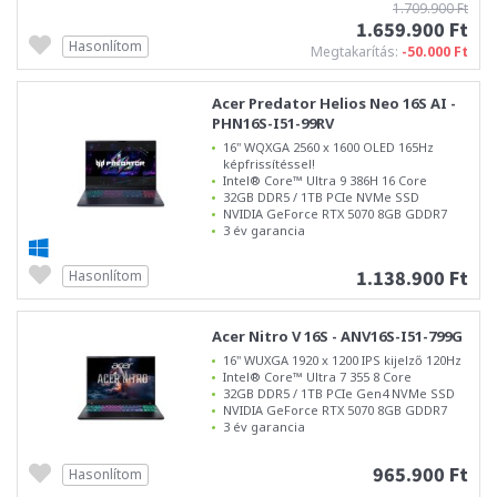
1.709.900 Ft
1.659.900 Ft
Hasonlítom
Megtakarítás:
-50.000 Ft
Acer Predator Helios Neo 16S AI -
PHN16S-I51-99RV
16" WQXGA 2560 x 1600 OLED 165Hz
képfrissítéssel!
Intel® Core™ Ultra 9 386H 16 Core
32GB DDR5 / 1TB PCIe NVMe SSD
NVIDIA GeForce RTX 5070 8GB GDDR7
3 év garancia
1.138.900 Ft
Hasonlítom
Acer Nitro V 16S - ANV16S-I51-799G
16" WUXGA 1920 x 1200 IPS kijelző 120Hz
Intel® Core™ Ultra 7 355 8 Core
32GB DDR5 / 1TB PCIe Gen4 NVMe SSD
NVIDIA GeForce RTX 5070 8GB GDDR7
3 év garancia
965.900 Ft
Hasonlítom