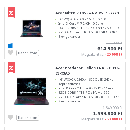
Acer Nitro V 16S - ANV16S-71-777N
16" WQXGA 2560 x 1600 IPS 180Hz
Intel® Core™ 7 240H 10 Core
16GB DDR5 / 1TB PCIe Gen4 NVMe SSD
NVIDIA GeForce RTX 5060 8GB GDDR7
3 év garancia
634.900 Ft
614.900 Ft
Hasonlítom
Megtakarítás:
-20.000 Ft
Acer Predator Helios 16 AI - PH16-
73-93A5
16" WQXGA 2560 x 1600 OLED 240Hz
képfrissítéssel!
Intel® Core™ Ultra 9 275HX 24 Core
32GB DDR5 / 1TB PCIe NVMe SSD
NVIDIA GeForce RTX 5090 24GB GDDR7
3 év garancia
1.649.900 Ft
1.599.900 Ft
Hasonlítom
Megtakarítás:
-50.000 Ft