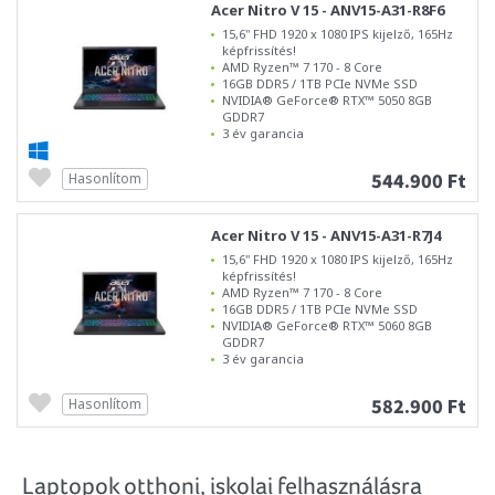
Acer Nitro V 15 - ANV15-A31-R8F6
15,6" FHD 1920 x 1080 IPS kijelző, 165Hz
képfrissítés!
AMD Ryzen™ 7 170 - 8 Core
16GB DDR5 / 1TB PCIe NVMe SSD
NVIDIA® GeForce® RTX™ 5050 8GB
GDDR7
3 év garancia
544.900 Ft
Hasonlítom
Acer Nitro V 15 - ANV15-A31-R7J4
15,6" FHD 1920 x 1080 IPS kijelző, 165Hz
képfrissítés!
AMD Ryzen™ 7 170 - 8 Core
16GB DDR5 / 1TB PCIe NVMe SSD
NVIDIA® GeForce® RTX™ 5060 8GB
GDDR7
3 év garancia
582.900 Ft
Hasonlítom
Laptopok otthoni, iskolai felhasználásra