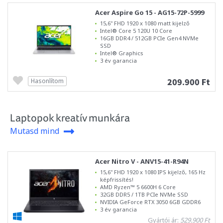
Acer Aspire Go 15 - AG15-72P-5999
15,6" FHD 1920 x 1080 matt kijelző
Intel® Core 5 120U 10 Core
16GB DDR4 / 512GB PCIe Gen4 NVMe
SSD
Intel® Graphics
3 év garancia
209.900 Ft
Hasonlítom
Laptopok kreatív munkára
Mutasd mind
Acer Nitro V - ANV15-41-R94N
15,6" FHD 1920 x 1080 IPS kijelző, 165 Hz
képfrissítés!
AMD Ryzen™ 5 6600H 6 Core
32GB DDR5 / 1TB PCIe NVMe SSD
NVIDIA GeForce RTX 3050 6GB GDDR6
3 év garancia
Gyártói ár:
529.900 Ft