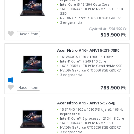
Intel Core i5-13420H Octa Core
16GB DDR4 / 1TB PCIe NVMe SSD + 1TB
SSD
NVIDIA GeForce RTX 5060 8GB GDDR7
3 év garancia
Gyártói ár:
564.900 Ft
519.900 Ft
Hasonlítom
Acer Nitro V 16 - ANV16-I31-78K0
16" WUXGA 1920 x 1200 IPS 120Hz
Intel® Core™ 7 240H 10 Core
16GB DDR5 / 1TB PCIe Gen4 NVMe SSD
NVIDIA GeForce RTX 5060 8GB GDDR7
3 év garancia
783.900 Ft
Hasonlítom
Acer Nitro V 15 - ANV15-52-54JJ
15,6" FHD 1920 x 1080 IPS kijelző, 165 Hz
képfrissítés!
Intel® Core™ 5 processor 210H - 8 Core
16GB DDR4 / 1TB PCIe NVMe SSD
NVIDIA GeForce RTX 5050 8GB GDDR7
3 év garancia