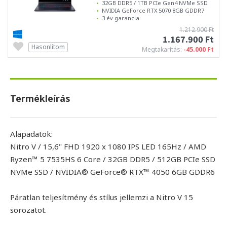
32GB DDR5 / 1TB PCIe Gen4 NVMe SSD
NVIDIA GeForce RTX 5070 8GB GDDR7
3 év garancia
1.212.900 Ft
1.167.900 Ft
Hasonlítom
Megtakarítás:
-45.000 Ft
Termékleírás
Alapadatok:
Nitro V / 15,6" FHD 1920 x 1080 IPS LED 165Hz / AMD
Ryzen™ 5 7535HS 6 Core / 32GB DDR5 / 512GB PCIe SSD
NVMe SSD / NVIDIA® GeForce® RTX™ 4050 6GB GDDR6
Páratlan teljesítmény és stílus jellemzi a Nitro V 15
sorozatot.