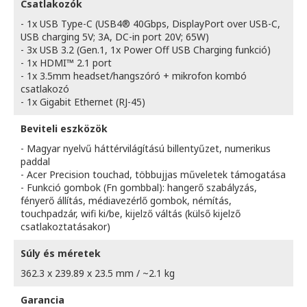
Csatlakozók
- 1x USB Type-C (USB4® 40Gbps, DisplayPort over USB-C,
USB charging 5V; 3A, DC-in port 20V; 65W)
- 3x USB 3.2 (Gen.1, 1x Power Off USB Charging funkció)
- 1x HDMI™ 2.1 port
- 1x 3.5mm headset/hangszóró + mikrofon kombó
csatlakozó
- 1x Gigabit Ethernet (RJ-45)
Beviteli eszközök
- Magyar nyelvű háttérvilágítású billentyűzet, numerikus
paddal
- Acer Precision touchad, többujjas műveletek támogatása
- Funkció gombok (Fn gombbal): hangerő szabályzás,
fényerő állítás, médiavezérlő gombok, némítás,
touchpadzár, wifi ki/be, kijelző váltás (külső kijelző
csatlakoztatásakor)
Súly és méretek
362.3 x 239.89 x 23.5 mm / ~2.1 kg
Garancia