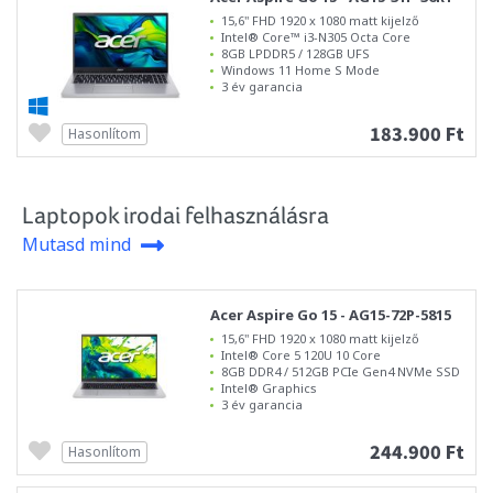
15,6" FHD 1920 x 1080 matt kijelző
Intel® Core™ i3-N305 Octa Core
8GB LPDDR5 / 128GB UFS
Windows 11 Home S Mode
3 év garancia
183.900 Ft
Hasonlítom
Laptopok irodai felhasználásra
Mutasd mind
Acer Aspire Go 15 - AG15-72P-5815
15,6" FHD 1920 x 1080 matt kijelző
Intel® Core 5 120U 10 Core
8GB DDR4 / 512GB PCIe Gen4 NVMe SSD
Intel® Graphics
3 év garancia
244.900 Ft
Hasonlítom