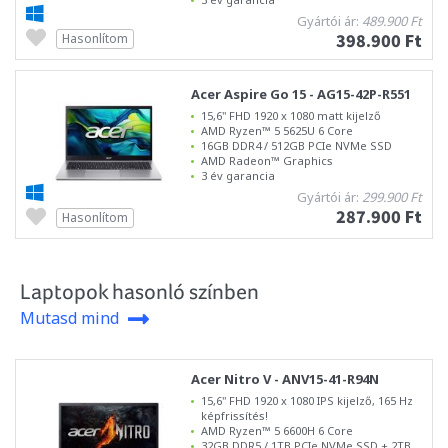
Gyártói ár:
489.900 Ft
398.900 Ft
Hasonlítom
Acer Aspire Go 15 - AG15-42P-R551
15,6" FHD 1920 x 1080 matt kijelző
AMD Ryzen™ 5 5625U 6 Core
16GB DDR4 / 512GB PCIe NVMe SSD
AMD Radeon™ Graphics
3 év garancia
Gyártói ár:
299.900 Ft
287.900 Ft
Hasonlítom
Laptopok hasonló színben
Mutasd mind
Acer Nitro V - ANV15-41-R94N
15,6" FHD 1920 x 1080 IPS kijelző, 165 Hz
képfrissítés!
AMD Ryzen™ 5 6600H 6 Core
32GB DDR5 / 1TB PCIe NVMe SSD + 2TB