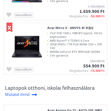
3 év garancia
1.709.900 Ft
1.659.900 Ft
Hasonlítom
Megtakarítás:
-50.000 Ft
Acer Nitro V - ANV15-41-R3JQ
15,6" FHD 1920 x 1080 IPS kijelző, 165 Hz
képfrissítés!
AMD Ryzen™ 5 7535HS 6 Core
32GB DDR5 / 1TB PCIe NVMe SSD + 2TB
SSD
NVIDIA GeForce RTX 3050 6GB GDDR6
3 év garancia
564.900 Ft
554.900 Ft
Hasonlítom
Megtakarítás:
-10.000 Ft
Laptopok otthoni, iskolai felhasználásra
Mutasd mind
Acer Aspire Go 15 - AG15-31P-36RY