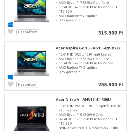
AMD Ryzen™ 7 5825U Octa Core
16GB DDR4 / 512GB PCIe NVMe SSD +
1TB SSD
AMD Radeon™ Graphics
3 év garancia
315.900 Ft
Hasonlítom
Acer Aspire Go 15 - AG15-42P-R72X
15,6" FHD 1920 x 1080 matt kijelző
AMD Ryzen™ 7 5825U Octa Core
16GB DDR4 / 512GB PCIe NVMe SSD
AMD Radeon™ Graphics
3 év garancia
255.900 Ft
Hasonlítom
Acer Nitro V - ANV15-41-R80U
15,6" FHD 1920 x 1080 IPS kijelző, 165 Hz
képfrissítés!
AMD Ryzen™ 5 6600H 6 Core
32GB DDR5 / 512GB PCIe NVMe SSD +
1TB SSD
NVIDIA GeForce RTX 3050 6GB GDDR6