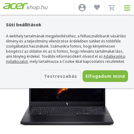
Süti beállítások
A webhely tartalmának megjelenítéséhez, a felhasználóbarát vásárlási
Acer webshop
>
Acer laptop
>
Nitro
>
Acer Nitro V - ANV15-41-R1KJ
élmény és a teljesítmény ellenőrzése érdekében sütiket és többféle
Acer Nitro V - ANV15-41-R1KJ
szolgáltatást használunk. Számunkra fontos, hogy kényelmesen
böngéssz az oldalon és az is fontos, hogy releváns tartalmakat láss,
Azonosító:
NH.QSGEU.00A_MEM32
ami tényleg érdekel. További információkért olvasd el az
Adatkezelési
nyilatkozatot
, mely tartalmazza a Cookie-kkal kapcsolatos részleteket.
Testreszabás
Elfogadom mind