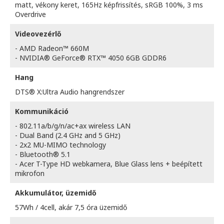
matt, vékony keret, 165Hz képfrissítés, sRGB 100%, 3 ms
Overdrive
Videovezérlő
- AMD Radeon™ 660M
- NVIDIA® GeForce® RTX™ 4050 6GB GDDR6
Hang
DTS® X:Ultra Audio hangrendszer
Kommunikáció
- 802.11a/b/g/n/ac+ax wireless LAN
- Dual Band (2.4 GHz and 5 GHz)
- 2x2 MU-MIMO technology
- Bluetooth® 5.1
- Acer T-Type HD webkamera, Blue Glass lens + beépített
mikrofon
Akkumulátor, üzemidő
57Wh / 4cell, akár 7,5 óra üzemidő