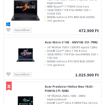
képfrissítés!
AMD Ryzen™ 7 7735HS Octa Core
16GB DDR5 / 1TB PCIe NVMe SSD +
512GB SSD
NVIDIA GeForce RTX 4050 6GB GDDR6
3 év garancia
472.900 Ft
Hasonlítom
Acer Nitro V 16S - ANV16S-I51-799G
16" WUXGA 1920 x 1200 IPS kijelző 120Hz
Intel® Core™ Ultra 7 355 8 Core
32GB DDR5 / 1TB PCIe Gen4 NVMe SSD +
1TB SSD
NVIDIA GeForce RTX 5070 8GB GDDR7
3 év garancia
1.025.900 Ft
Hasonlítom
Acer Predator Helios Neo 18 AI -
PHN18-I71-928D
18" WQXGA 2560 x 1600 - 240Hz
képfrissítéssel!
Intel® Core™ Ultra 9 290HX Plus 24 Core