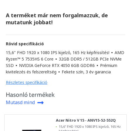
A terméket már nem forgalmazzuk, de
mutatunk jobbat!
Rövid specifikáció
15,6" FHD 1920 x 1080 IPS kijelző, 165 Hz képfrissítés!
•
AMD
Ryzen™ 5 7535HS 6 Core
•
32GB DDR5 / 512GB PCIe NVMe
SSD
•
NVIDIA GeForce RTX 4050 6GB GDDR6
•
Prémium
kivitelezés és felszereltség
•
Fekete szín, 3 év garancia
Részletes specifikáció
Hasonló termékek
Mutasd mind
Acer Nitro V 15 - ANV15-52-552Q
15,6" FHD 1920 x 1080 IPS kijelző, 165 Hz
képfrissítés!