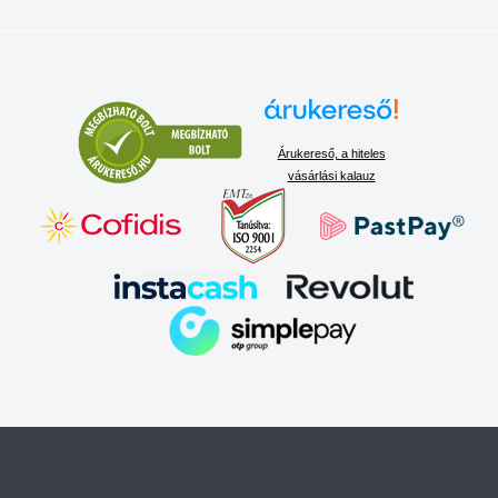
Árukereső, a hiteles
vásárlási kalauz