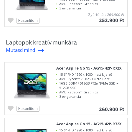
AMD Radeon™ Graphics
3 év garancia
Gyártói ár:
264.900 Ft
252.900 Ft
Hasonlítom
Laptopok kreatív munkára
Mutasd mind
Acer Aspire Go 15 - AG15-42P-R72X
15,6" FHD 1920 x 1080 matt kijelző
AMD Ryzen™ 7 5825U Octa Core
16GB DDR4 / 512GB PCIe NVMe SSD +
512GB SSD
AMD Radeon™ Graphics
3 év garancia
260.900 Ft
Hasonlítom
Acer Aspire Go 15 - AG15-42P-R72X
15,6" FHD 1920 x 1080 matt kijelző