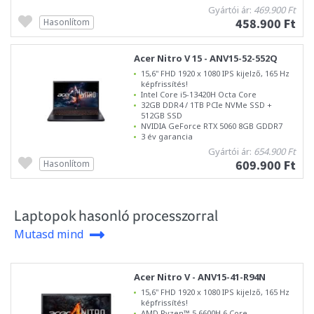
Gyártói ár:
469.900 Ft
458.900 Ft
Hasonlítom
Acer Nitro V 15 - ANV15-52-552Q
15,6" FHD 1920 x 1080 IPS kijelző, 165 Hz
képfrissítés!
Intel Core i5-13420H Octa Core
32GB DDR4 / 1TB PCIe NVMe SSD +
512GB SSD
NVIDIA GeForce RTX 5060 8GB GDDR7
3 év garancia
Gyártói ár:
654.900 Ft
609.900 Ft
Hasonlítom
Laptopok hasonló processzorral
Mutasd mind
Acer Nitro V - ANV15-41-R94N
15,6" FHD 1920 x 1080 IPS kijelző, 165 Hz
képfrissítés!
AMD Ryzen™ 5 6600H 6 Core