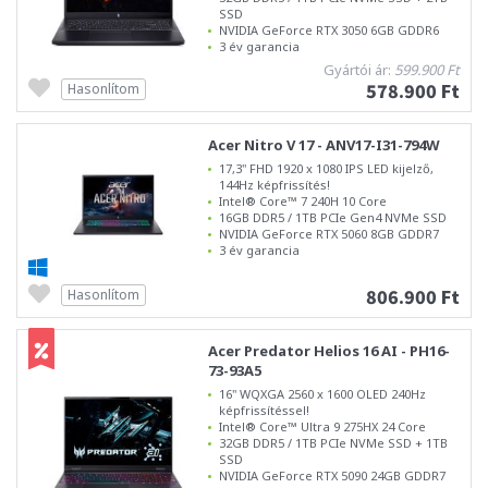
SSD
NVIDIA GeForce RTX 3050 6GB GDDR6
3 év garancia
Gyártói ár:
599.900 Ft
578.900 Ft
Hasonlítom
Acer Nitro V 17 - ANV17-I31-794W
17,3" FHD 1920 x 1080 IPS LED kijelző,
144Hz képfrissítés!
Intel® Core™ 7 240H 10 Core
16GB DDR5 / 1TB PCIe Gen4 NVMe SSD
NVIDIA GeForce RTX 5060 8GB GDDR7
3 év garancia
806.900 Ft
Hasonlítom
Acer Predator Helios 16 AI - PH16-
73-93A5
16" WQXGA 2560 x 1600 OLED 240Hz
képfrissítéssel!
Intel® Core™ Ultra 9 275HX 24 Core
32GB DDR5 / 1TB PCIe NVMe SSD + 1TB
SSD
NVIDIA GeForce RTX 5090 24GB GDDR7