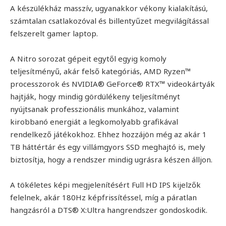
A készülékház masszív, ugyanakkor vékony kialakítású,
számtalan csatlakozóval és billentyűzet megvilágítással
felszerelt gamer laptop.
A Nitro sorozat gépeit egytől egyig komoly
teljesítményű, akár felső kategóriás, AMD Ryzen™
processzorok és NVIDIA® GeForce® RTX™ videokártyák
hajtják, hogy mindig gördülékeny teljesítményt
nyújtsanak professzionális munkához, valamint
kirobbanó energiát a legkomolyabb grafikával
rendelkező játékokhoz. Ehhez hozzájön még az akár 1
TB háttértár és egy villámgyors SSD meghajtó is, mely
biztosítja, hogy a rendszer mindig ugrásra készen álljon.
A tökéletes képi megjelenítésért Full HD IPS kijelzők
felelnek, akár 180Hz képfrissítéssel, míg a páratlan
hangzásról a DTS® X:Ultra hangrendszer gondoskodik.