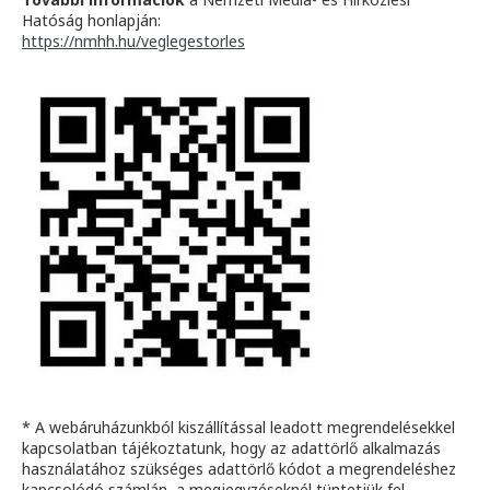
Hatóság honlapján:
https://nmhh.hu/veglegestorles
* A webáruházunkból kiszállítással leadott megrendelésekkel
kapcsolatban tájékoztatunk, hogy az adattörlő alkalmazás
használatához szükséges adattörlő kódot a megrendeléshez
kapcsolódó számlán, a megjegyzéseknél tüntetjük fel.