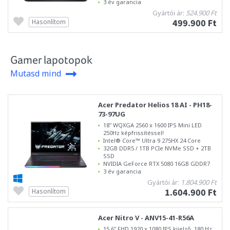
3 év garancia
Gyártói ár:
524.900 Ft
499.900 Ft
Hasonlítom
Gamer lapotopok
Mutasd mind
Acer Predator Helios 18 AI - PH18-
73-97UG
18" WQXGA 2560 x 1600 IPS Mini LED
250Hz képfrissítéssel!
Intel® Core™ Ultra 9 275HX 24 Core
32GB DDR5 / 1TB PCIe NVMe SSD + 2TB
SSD
NVIDIA GeForce RTX 5080 16GB GDDR7
3 év garancia
Gyártói ár:
1.804.900 Ft
1.604.900 Ft
Hasonlítom
Acer Nitro V - ANV15-41-R56A
15,6" FHD 1920 x 1080 IPS kijelző, 180 Hz