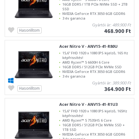
16GB DDR5 / 1TB PCIe NVMe SSD + 2TB
SSD
NVIDIA GeForce RTX 3050 6GB GDDR6
3 év garancia
Gyártói ár:
489.900 Ft
468.900 Ft
Hasonlítom
Acer Nitro V - ANV15-41-R80U
15,6" FHD 1920 x 1080 IPS kijelző, 165 Hz
képfrissítés!
AMD Ryzen™ 5 6600H 6 Core
16GB DDR5 / 512GB PCIe NVMe SSD
NVIDIA GeForce RTX 3050 6GB GDDR6
3 év garancia
Gyártói ár:
389.900 Ft
364.900 Ft
Hasonlítom
Acer Nitro V - ANV15-41-R1U3
15,6" FHD 1920 x 1080 IPS kijelző, 165Hz
képfrissítés!
AMD Ryzen™ 5 7535HS 6 Core
16GB DDR5 / 512GB PCIe NVMe SSD +
1TB SSD
NVIDIA GeForce RTX 3050 6GB GDDR6
3 év garancia