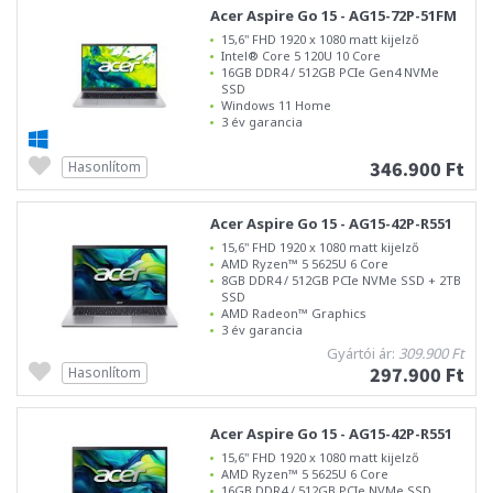
Acer Aspire Go 15 - AG15-72P-51FM
15,6" FHD 1920 x 1080 matt kijelző
Intel® Core 5 120U 10 Core
16GB DDR4 / 512GB PCIe Gen4 NVMe
SSD
Windows 11 Home
3 év garancia
346.900 Ft
Hasonlítom
Acer Aspire Go 15 - AG15-42P-R551
15,6" FHD 1920 x 1080 matt kijelző
AMD Ryzen™ 5 5625U 6 Core
8GB DDR4 / 512GB PCIe NVMe SSD + 2TB
SSD
AMD Radeon™ Graphics
3 év garancia
Gyártói ár:
309.900 Ft
297.900 Ft
Hasonlítom
Acer Aspire Go 15 - AG15-42P-R551
15,6" FHD 1920 x 1080 matt kijelző
AMD Ryzen™ 5 5625U 6 Core
16GB DDR4 / 512GB PCIe NVMe SSD