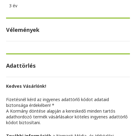
3 év
Vélemények
Adattörlés
Kedves Vásárlónk!
Fizetésnél kérd az ingyenes adattörlő kódot adataid
biztonsága érdekében! *
A Kormány döntése alapján a kereskedő minden tartós
adathordozó termék vásárlásakor köteles ingyenes adattörlő
kódot biztosítani.
További információk
a Nemzeti Média- és Hírközlési